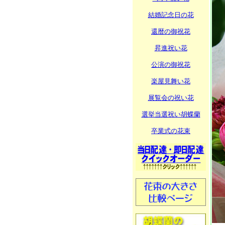
結婚記念日の花
還暦の御祝花
昇進祝い花
公演の御祝花
楽屋見舞い花
展覧会の祝い花
選挙当選祝い胡蝶蘭
卒業式の花束