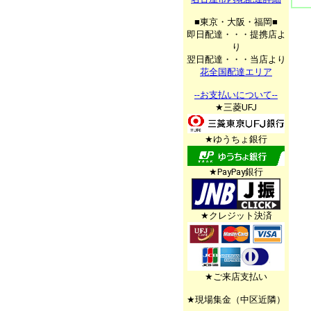
■東京・大阪・福岡■
即日配達・・・提携店よ
り
翌日配達・・・当店より
花全国配達エリア
--お支払いについて--
★三菱UFJ
★ゆうちょ銀行
★PayPay銀行
★クレジット決済
★ご来店支払い
★現場集金（中区近隣）