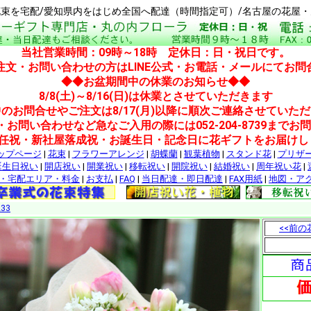
束を宅配/愛知県内をはじめ全国へ配達（時間指定可）/名古屋の花屋
当社営業時間：09時～18時 定休日：日・祝日です。
注文・お問い合わせの方はLINE公式・お電話・メールにてお問
◆◆お盆期間中の休業のお知らせ◆◆
8/8(土)～8/16(日)は休業とさせていただきます
のお問合せやご注文は8/17(月)以降に順次ご連絡させていた
・お問い合わせなど急なご入用の際には052-204-8739までお
就任祝・新社屋落成祝・お誕生日・記念日に花ギフトをお届けし
ップページ
|
花束
|
フラワーアレンジ
|
胡蝶蘭
|
観葉植物
|
スタンド花
|
プリザ
誕生日祝い
|
開店祝い
|
開業祝い
|
移転祝い
|
開院祝い
|
結婚祝い
|
周年祝い花
|
・宅配エリア・料金
|
お支払
|
FAQ
|
当日配達・即日配達
|
FAX用紙
|
地図・ア
33
<<前の