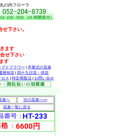
・丸の内フローラ
合せ下さい。
だきます
問合せ下さい
ます
ーブドフラワー
|
卒業式の花束
還暦祝花
|
四十九日花・供花
クセス
|
特定商取法
|
お問い合せ
花束へ
次の花束へ>>
花束一覧に戻る
HT-233
6600円