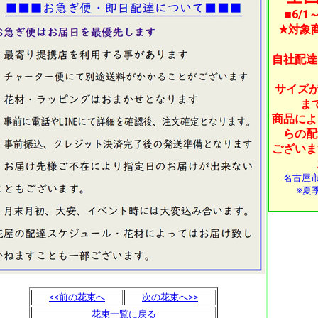
■6/
★対象
自社配達
サイズが
ま
商品によ
らの配
ございま
名古屋
※夏季
<<前の花束へ
次の花束へ>>
花束一覧に戻る