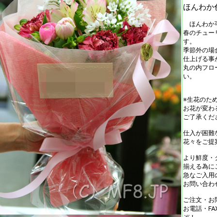
ほんわか
ほんわか可
春のチュー
す。
季節外の場
仕上げる事
丸の内フロ
い。
※生花のた
お花が変わ
ご了承くだ
仕入が困難
花々をご提
より鮮度・
揃える為に
急なご入用
お問い合わ
ご注文・お
お電話・F