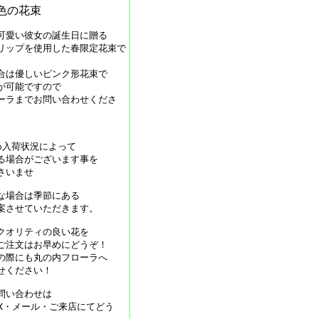
色の花束
愛い彼女の誕生日に贈る
リップを使用した春限定花束で
合は優しいピンク形花束で
が可能ですので
ーラまでお問い合わせくださ
め入荷状況によって
る場合がございます事を
さいませ
な場合は季節にある
案させていただきます。
クオリティの良い花を
ご注文はお早めにどうぞ！
の際にも丸の内フローラへ
せください！
問い合わせは
AX・メール・ご来店にてどう