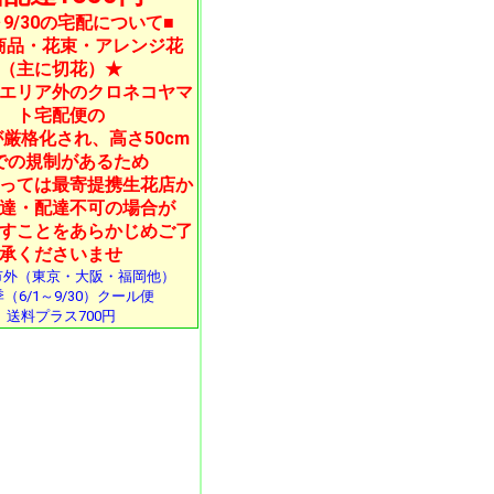
1～9/30の宅配について■
商品・花束・アレンジ花
（主に切花）★
エリア外のクロネコヤマ
ト宅配便の
厳格化され、高さ50cm
での規制があるため
っては最寄提携生花店か
達・配達不可の場合が
すことをあらかじめご了
承くださいませ
市外（東京・大阪・福岡他）
（6/1～9/30）クール便
送料プラス700円