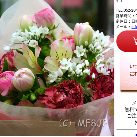
ぞ！
TEL:052-20
営業時間：09
定休日：日
メール：
in
メ
無料
ご注