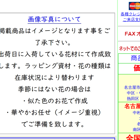
各種クレ
ご来店支
名古屋市
中区・
熱田区
名古屋
中
南
全国