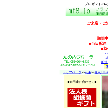
プレゼントの花
ご来店・ご
期間中
■当日配達
■
ト
配達
トップページ
>>
花束
>>
花束 HT-2
■御用途に合わせて■