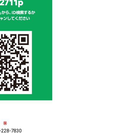
※
28-7830