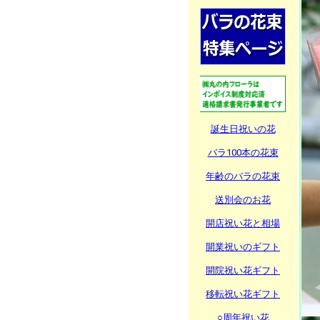
誕生日祝いの花
バラ100本の花束
年齢のバラの花束
送別会のお花
開店祝い花と相場
開業祝いのギフト
開院祝い花ギフト
移転祝い花ギフト
○周年祝い花