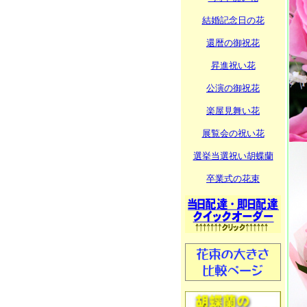
結婚記念日の花
還暦の御祝花
昇進祝い花
公演の御祝花
楽屋見舞い花
展覧会の祝い花
選挙当選祝い胡蝶蘭
卒業式の花束