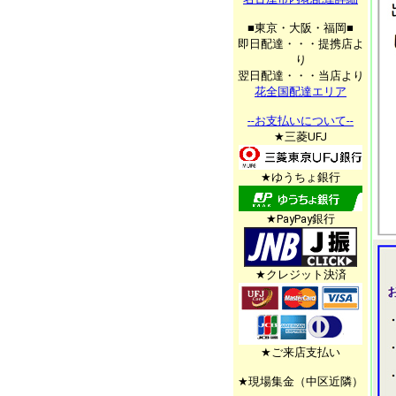
■東京・大阪・福岡■
即日配達・・・提携店よ
り
翌日配達・・・当店より
花全国配達エリア
--お支払いについて--
★三菱UFJ
★ゆうちょ銀行
★PayPay銀行
★クレジット決済
★ご来店支払い
★現場集金（中区近隣）