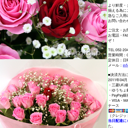
より鮮度・
揃える為に
急なご入用
お問い合わ
ご注文・お
お電話・F
ぞ！
TEL:052-20
営業時間：09
定休日：日
メール：
in
■決済方法
2011年04
・三菱UF
・ゆうちょ
・PayPa
・VISA・
ナース
（クレジッ
当日配達に
た。