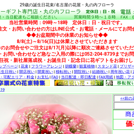
29歳の誕生日花束/名古屋の花屋・丸の内フローラ
当社営業時間：09時～18時 定休日：日・祝日です。
注文・お問い合わせの方はLINE公式・お電話・メールにてお問
◆◆お盆期間中の休業のお知らせ◆◆
8/8(土)～8/16(日)は休業とさせていただきます
のお問合せやご注文は8/17(月)以降に順次ご連絡させていた
・お問い合わせなど急なご入用の際には052-204-8739までお
就任祝・新社屋落成祝・お誕生日・記念日に花ギフトをお届けし
ップページ
|
花束
|
フラワーアレンジ
|
胡蝶蘭
|
観葉植物
|
スタンド花
|
プリザ
誕生日祝い
|
開店祝い
|
開業祝い
|
移転祝い
|
開院祝い
|
結婚祝い
|
周年祝い花
|
・宅配エリア・料金
|
お支払
|
FAQ
|
当日配達・即日配達
|
FAX用紙
|
地図・ア
19
<<前の