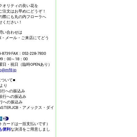
クオリティの良い花を
ご注文はお早めにどうぞ！
の際にも丸の内フローラへ
せください！
問い合わせは
AX・メール・ご来店にてどう
4-8739 FAX：052-228-7830
：00～18：00
曜日・祝日（臨時OPENあり）
fo@mf8.jp
について■
月より
J銀行への振込み
銀行への振込み
y銀行への振込み
MASTERJCB・アメックス・ダイ
トカードは一括支払いです）
も便利
な決済をご用意しまし