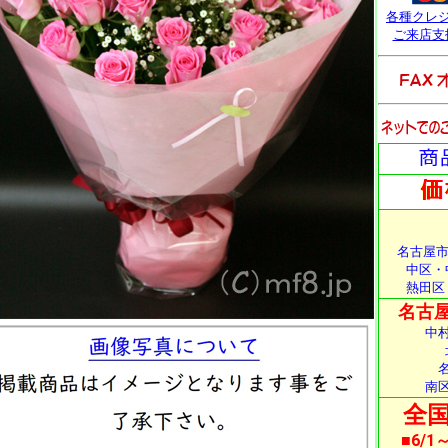
各種クレ
ご来店支
名古屋市
中区・
熱田区
名古屋
中
南
全国
■6/