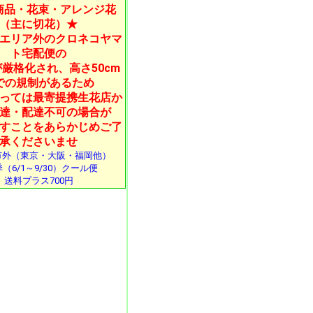
商品・花束・アレンジ花
（主に切花）★
エリア外のクロネコヤマ
ト宅配便の
厳格化され、高さ50cm
での規制があるため
っては最寄提携生花店か
達・配達不可の場合が
すことをあらかじめご了
承くださいませ
市外（東京・大阪・福岡他）
（6/1～9/30）クール便
送料プラス700円