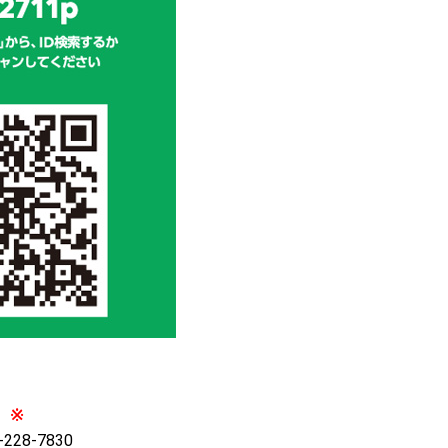
※
28-7830