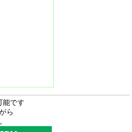
可能です
がら
。