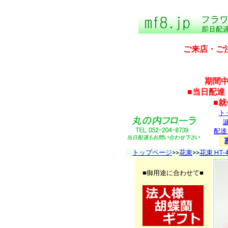
ご来店・ご
期間中
■当日配達
■
ト
配達
トップページ
>>
花束
>>
花束 HT-4
■御用途に合わせて■