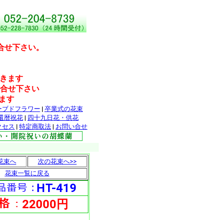
合せ下さい。
だきます
問合せ下さい
ます
ーブドフラワー
|
卒業式の花束
還暦祝花
|
四十九日花・供花
クセス
|
特定商取法
|
お問い合せ
花束へ
次の花束へ>>
花束一覧に戻る
HT-419
22000円