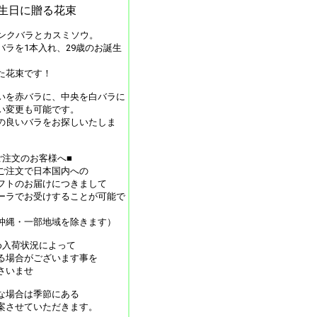
誕生日に贈る花束
ンクバラとカスミソウ。
バラを1本入れ、29歳のお誕生
た花束です！
いを赤バラに、中央を白バラに
い変更も可能です。
の良いバラをお探しいたしま
ご注文のお客様へ■
ご注文で日本国内への
フトのお届けにつきまして
ーラでお受けすることが可能で
沖縄・一部地域を除きます）
め入荷状況によって
る場合がございます事を
さいませ
な場合は季節にある
案させていただきます。