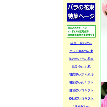
誕生日祝いの花
バラ100本の花束
年齢のバラの花束
送別会のお花
開店祝い花と相場
開業祝いのギフト
開院祝い花ギフト
移転祝い花ギフト
○周年祝い花