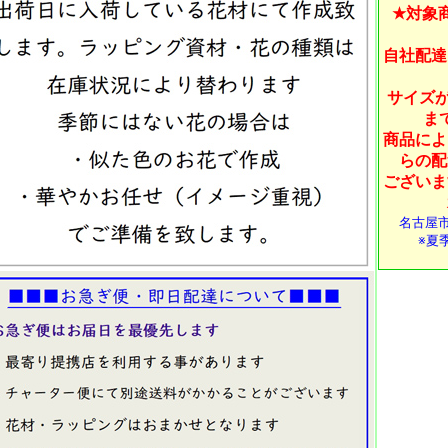
★対象
自社配達
サイズが
ま
商品によ
らの配
ございま
名古屋
※夏季