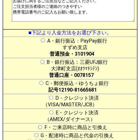
■下記より入金方法をお選び下さい。
A・銀行振込：PayPay銀行
すずめ支店
普通預金・3101904
B・銀行振込：三菱UFJ銀行
大津町支店(ｵｵﾂﾏﾁｼﾃﾝ)
普通口座・0078157
C・郵便振込・ゆうちょ銀行
記号12190-81665681
D・クレジット決済
（VISA/MASTER/JCB）
E・クレジット決済
（AMEX/ダイナース）
F・ご来店時に商品と引換え
G・配達時に商品と代金の引換え