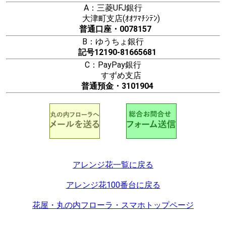
A：三菱UFJ銀行
大津町支店(ｵｵﾂﾏﾁｼﾃﾝ)
普通口座・0078157
B：ゆうちょ銀行
記号12190-81665681
C：PayPay銀行
すずめ支店
普通預金・3101904
アレンジ花一覧に戻る
アレンジ花100番台に戻る
花屋・丸の内フローラ・スマホトップページ