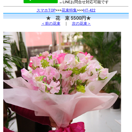
←LINEお問合せ対応可能です
スマホTOP
>>>
花束特集
>>>
HT-422
★ 花 束 5500円★
＜前の花束
｜
次の花束＞