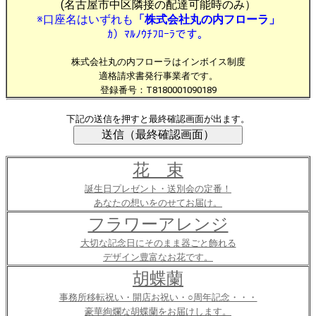
(名古屋市中区隣接の配達可能時のみ）
※口座名はいずれも
「株式会社丸の内フローラ」
ｶ）ﾏﾙﾉｳﾁﾌﾛｰﾗです。
株式会社丸の内フローラはインボイス制度
適格請求書発行事業者です。
登録番号：T8180001090189
下記の送信を押すと最終確認画面が出ます。
花 束
誕生日プレゼント・送別会の定番！
あなたの想いをのせてお届け。
フラワーアレンジ
大切な記念日にそのまま器ごと飾れる
デザイン豊富なお花です。
胡蝶蘭
事務所移転祝い・開店お祝い・○周年記念・・・
豪華絢爛な胡蝶蘭をお届けします。