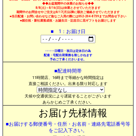
◆◆お盆期間中の休業のお知らせ◆◆
8/8(土)～8/16(日)は休業とさせていただきます
期間中のお問合せやご注文は8/17(月)以降に順次ご連絡させていただきます
■当日配達・お問い合わせなど急なご入用の際には052-204-8739までお問合せ下さい
■就任祝・新社屋落成祝・お誕生日・記念日に花ギフトをお届けします
■ 1：お届け日
↑↑↑↑↑↑日曜日・祝日は定休日の為
配達・宅配出荷業務を致しかねます
予めご了承くださいませ。
■配達時間帯
11時開店、16時まで等細かな時間指定は
直接ご相談ください。出来る限り対応します
天候や交通状況により遅延することがございます
あらかじめご了承ください。
お届け先様情報
■お届けする郵便番号・住所・お名前・連絡先電話番号等
をご記入下さい。