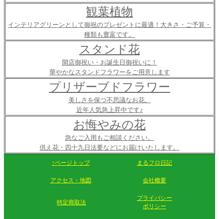
観葉植物
インテリアグリーンとして御祝のプレゼントに最適！大きさ・ご予算・
種類も豊富です。
スタンド花
開店御祝い・お誕生日御祝いに！
華やかなスタンドフラワーをご用意します
プリザーブドフラワー
美しさを保つ不思議なお花。
近年人気急上昇中です♪
お悔やみの花
急なご入用もご相談ください。
供え花・四十九日法要などにお届けいたします。
↑ページトップ
まるフロ日記
アクセス・地図
会社概要
プライバシー
特定商取法
ポリシー