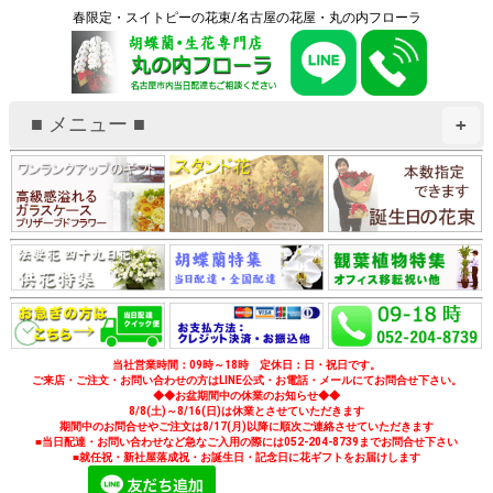
春限定・スイトピーの花束/名古屋の花屋・丸の内フローラ
■ メニュー ■
+
当社営業時間：09時～18時 定休日：日・祝日です。
ご来店・ご注文・お問い合わせの方はLINE公式・お電話・メールにてお問合せ下さい。
◆◆お盆期間中の休業のお知らせ◆◆
8/8(土)～8/16(日)は休業とさせていただきます
期間中のお問合せやご注文は8/17(月)以降に順次ご連絡させていただきます
■当日配達・お問い合わせなど急なご入用の際には052-204-8739までお問合せ下さい
■就任祝・新社屋落成祝・お誕生日・記念日に花ギフトをお届けします