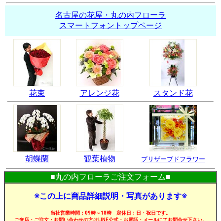
名古屋の花屋・丸の内フローラ
スマートフォントップページ
花束
アレンジ花
スタンド花
胡蝶蘭
観葉植物
プリザーブドフラワー
■丸の内フローラご注文フォーム■
※この上に商品詳細説明・写真があります※
当社営業時間：09時～18時 定休日：日・祝日です。
ご来店・ご注文・お問い合わせの方はLINE公式・お電話・メールにてお問合せ下さい。