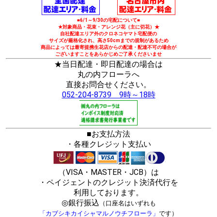
■6/1～9/30の宅配について■
★対象商品・花束・アレンジ花（主に切花）★
自社配達エリア外のクロネコヤマト宅配便の
サイズが厳格化され、高さ50cmまでの規制があるため
商品によっては最寄提携生花店からの配達・配達不可の場合が
ございますことをあらかじめご了承くださいませ
★当日配達・即日配達の場合は
丸の内フローラへ
直接お問合せください。
052-204-8739 9時～18時
■お支払方法
・各種クレジット支払い
（VISA・MASTER・JCB）は
・ペイジェントのクレジット決済代行を
利用しております。
◎銀行振込
（口座名はいずれも
「カブシキカイシャマルノウチフローラ」
です）