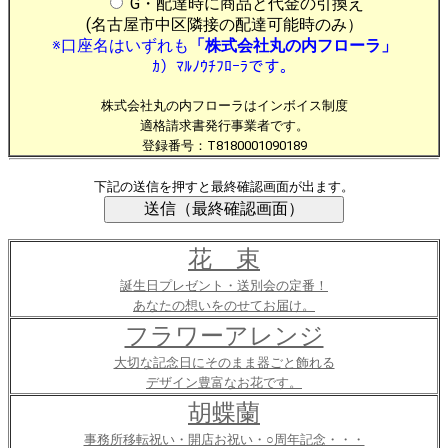
G・配達時に商品と代金の引換え
(名古屋市中区隣接の配達可能時のみ）
※口座名はいずれも
「株式会社丸の内フローラ」
ｶ）ﾏﾙﾉｳﾁﾌﾛｰﾗです。
株式会社丸の内フローラはインボイス制度
適格請求書発行事業者です。
登録番号：T8180001090189
下記の送信を押すと最終確認画面が出ます。
花 束
誕生日プレゼント・送別会の定番！
あなたの想いをのせてお届け。
フラワーアレンジ
大切な記念日にそのまま器ごと飾れる
デザイン豊富なお花です。
胡蝶蘭
事務所移転祝い・開店お祝い・○周年記念・・・