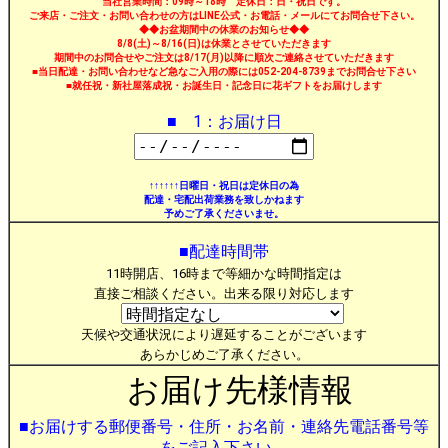
当社営業時間：09時～18時 定休日：日・祝日です。
ご来店・ご注文・お問い合わせの方はLINE公式・お電話・メールにてお問合せ下さい。
◆◆お盆期間中の休業のお知らせ◆◆
8/8(土)～8/16(日)は休業とさせていただきます
期間中のお問合せやご注文は8/17(月)以降に順次ご連絡させていただきます
■当日配達・お問い合わせなど急なご入用の際には052-204-8739までお問合せ下さい
■就任祝・新社屋落成祝・お誕生日・記念日に花ギフトをお届けします
■ 1：お届け日
↑↑↑↑↑↑日曜日・祝日は定休日の為
配達・宅配出荷業務を致しかねます
予めご了承くださいませ。
■配達時間帯
11時開店、16時まで等細かな時間指定は
直接ご相談ください。出来る限り対応します
天候や交通状況により遅延することがございます
あらかじめご了承ください。
お届け先様情報
■お届けする郵便番号・住所・お名前・連絡先電話番号等
をご記入下さい。