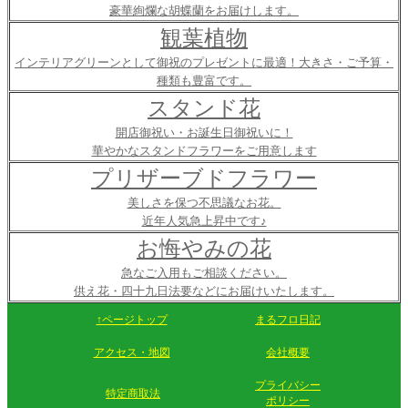
豪華絢爛な胡蝶蘭をお届けします。
観葉植物
インテリアグリーンとして御祝のプレゼントに最適！大きさ・ご予算・
種類も豊富です。
スタンド花
開店御祝い・お誕生日御祝いに！
華やかなスタンドフラワーをご用意します
プリザーブドフラワー
美しさを保つ不思議なお花。
近年人気急上昇中です♪
お悔やみの花
急なご入用もご相談ください。
供え花・四十九日法要などにお届けいたします。
↑ページトップ
まるフロ日記
アクセス・地図
会社概要
プライバシー
特定商取法
ポリシー