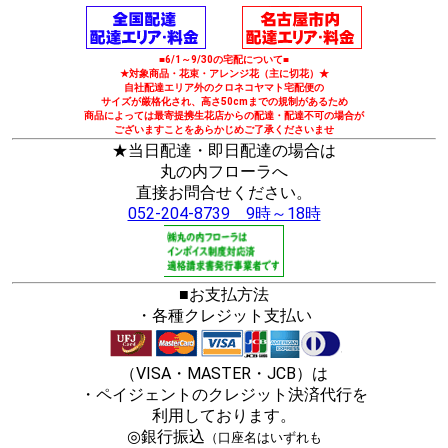
■6/1～9/30の宅配について■
★対象商品・花束・アレンジ花（主に切花）★
自社配達エリア外のクロネコヤマト宅配便の
サイズが厳格化され、高さ50cmまでの規制があるため
商品によっては最寄提携生花店からの配達・配達不可の場合が
ございますことをあらかじめご了承くださいませ
★当日配達・即日配達の場合は
丸の内フローラへ
直接お問合せください。
052-204-8739 9時～18時
■お支払方法
・各種クレジット支払い
（VISA・MASTER・JCB）は
・ペイジェントのクレジット決済代行を
利用しております。
◎銀行振込
（口座名はいずれも