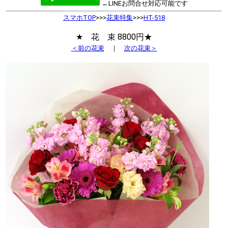
←LINEお問合せ対応可能です
スマホTOP
>>>
花束特集
>>>
HT-518
★ 花 束 8800円★
＜前の花束
｜
次の花束＞