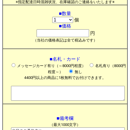
※指定配達日時混雑状況、在庫確認のご連絡をいたします※
■数量
個
■価格
円
（当社の価格表記は全て税込みです）
■名札・カード
メッセージカード有り（～8000円程度）
名札有り（8000円
程度～）
無し
4400円以上の商品に1枚無料でお付けできます。
■備考欄
（最大1000文字）