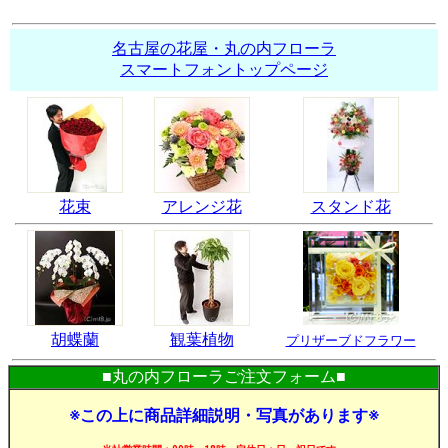
名古屋の花屋・丸の内フローラ
スマートフォントップページ
花束
アレンジ花
スタンド花
胡蝶蘭
観葉植物
プリザーブドフラワー
■丸の内フローラご注文フォーム■
※この上に商品詳細説明・写真があります※