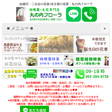
結婚式・二次会の花束/名古屋の花屋・丸の内フローラ
■ メニュー ■
+
当社営業時間：09時～18時 定休日：日・祝日です。
ご来店・ご注文・お問い合わせの方はLINE公式・お電話・メールにてお問合せ下さい。
◆◆お盆期間中の休業のお知らせ◆◆
8/8(土)～8/16(日)は休業とさせていただきます
期間中のお問合せやご注文は8/17(月)以降に順次ご連絡させていただきます
■当日配達・お問い合わせなど急なご入用の際には052-204-8739までお問合せ下さい
■就任祝・新社屋落成祝・お誕生日・記念日に花ギフトをお届けします