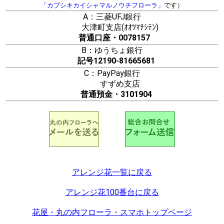
「カブシキカイシャマルノウチフローラ」
です）
A：三菱UFJ銀行
大津町支店(ｵｵﾂﾏﾁｼﾃﾝ)
普通口座・0078157
B：ゆうちょ銀行
記号12190-81665681
C：PayPay銀行
すずめ支店
普通預金・3101904
アレンジ花一覧に戻る
アレンジ花100番台に戻る
花屋・丸の内フローラ・スマホトップページ