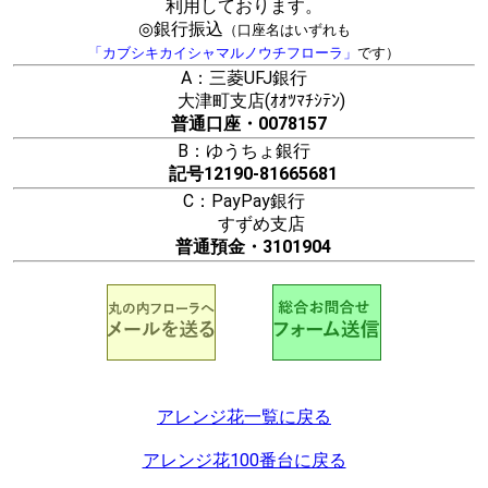
利用しております。
◎銀行振込
（口座名はいずれも
「カブシキカイシャマルノウチフローラ」
です）
A：三菱UFJ銀行
大津町支店(ｵｵﾂﾏﾁｼﾃﾝ)
普通口座・0078157
B：ゆうちょ銀行
記号12190-81665681
C：PayPay銀行
すずめ支店
普通預金・3101904
アレンジ花一覧に戻る
アレンジ花100番台に戻る