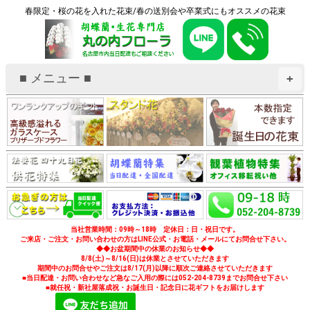
春限定・桜の花を入れた花束/春の送別会や卒業式にもオススメの花束
■ メニュー ■
+
当社営業時間：09時～18時 定休日：日・祝日です。
ご来店・ご注文・お問い合わせの方はLINE公式・お電話・メールにてお問合せ下さい。
◆◆お盆期間中の休業のお知らせ◆◆
8/8(土)～8/16(日)は休業とさせていただきます
期間中のお問合せやご注文は8/17(月)以降に順次ご連絡させていただきます
■当日配達・お問い合わせなど急なご入用の際には052-204-8739までお問合せ下さい
■就任祝・新社屋落成祝・お誕生日・記念日に花ギフトをお届けします