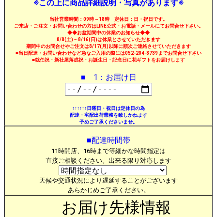
※この上に商品詳細説明・写真があります※
当社営業時間：09時～18時 定休日：日・祝日です。
ご来店・ご注文・お問い合わせの方はLINE公式・お電話・メールにてお問合せ下さい。
◆◆お盆期間中の休業のお知らせ◆◆
8/8(土)～8/16(日)は休業とさせていただきます
期間中のお問合せやご注文は8/17(月)以降に順次ご連絡させていただきます
■当日配達・お問い合わせなど急なご入用の際には052-204-8739までお問合せ下さい
■就任祝・新社屋落成祝・お誕生日・記念日に花ギフトをお届けします
■ 1：お届け日
↑↑↑↑↑↑日曜日・祝日は定休日の為
配達・宅配出荷業務を致しかねます
予めご了承くださいませ。
■配達時間帯
11時開店、16時まで等細かな時間指定は
直接ご相談ください。出来る限り対応します
天候や交通状況により遅延することがございます
あらかじめご了承ください。
お届け先様情報