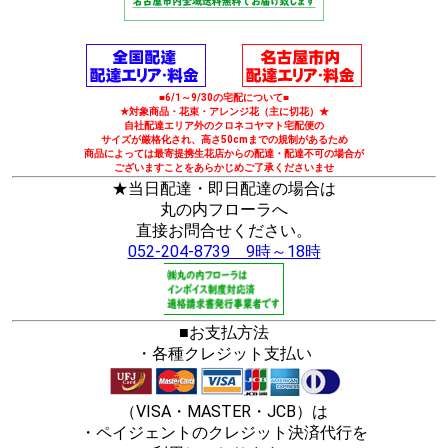
■6/1～9/30の宅配について■
★対象商品・花束・アレンジ花（主に切花）★
自社配達エリア外のクロネコヤマト宅配便の
サイズが厳格化され、高さ50cmまでの規制があるため
商品によっては最寄提携生花店からの配達・配達不可の場合が
ございますことをあらかじめご了承くださいませ
★当日配達・即日配達の場合は
丸の内フローラへ
直接お問合せください。
052-204-8739 9時～18時
■お支払方法
・各種クレジット支払い
（VISA・MASTER・JCB）は
・ペイジェントのクレジット決済代行を