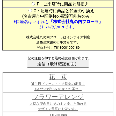
F・ご来店時に商品と引換え
G・配達時に商品と代金の引換え
(名古屋市中区隣接の配達可能時のみ）
※口座名はいずれも
「株式会社丸の内フローラ」
ｶ）ﾏﾙﾉｳﾁﾌﾛｰﾗです。
株式会社丸の内フローラはインボイス制度
適格請求書発行事業者です。
登録番号：T8180001090189
下記の送信を押すと最終確認画面が出ます。
花 束
誕生日プレゼント・送別会の定番！
あなたの想いをのせてお届け。
フラワーアレンジ
大切な記念日にそのまま器ごと飾れる
デザイン豊富なお花です。