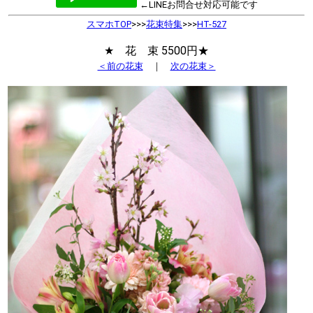
←LINEお問合せ対応可能です
スマホTOP
>>>
花束特集
>>>
HT-527
★ 花 束 5500円★
＜前の花束
｜
次の花束＞