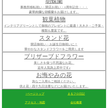
胡蝶蘭
事務所移転祝い・開店お祝い・○周年記念・・・
豪華絢爛な胡蝶蘭をお届けします。
観葉植物
インテリアグリーンとして御祝のプレゼントに最適！大きさ・ご予算・
種類も豊富です。
スタンド花
開店御祝い・お誕生日御祝いに！
華やかなスタンドフラワーをご用意します
プリザーブドフラワー
美しさを保つ不思議なお花。
近年人気急上昇中です♪
お悔やみの花
急なご入用もご相談ください。
供え花・四十九日法要などにお届けいたします。
↑ページトップ
まるフロ日記
アクセス・地図
会社概要