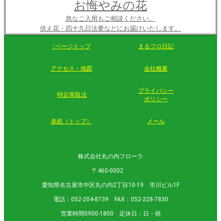
お悔やみの花
急なご入用もご相談ください。
供え花・四十九日法要などにお届けいたします。
↑ページトップ
まるフロ日記
アクセス・地図
会社概要
プライバシー
特定商取法
ポリシー
表紙（トップ）
メール
株式会社丸の内フローラ
〒460-0002
愛知県名古屋市中区丸の内2丁目10-19 市川ビル1F
電話：052-204-8739 FAX：052-228-7830
営業時間0900-1800 定休日：日・祝