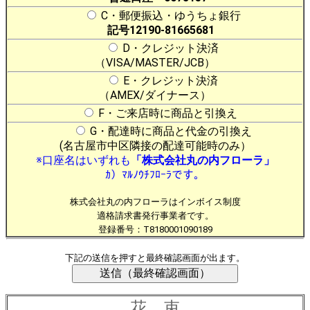
C・郵便振込・ゆうちょ銀行
記号12190-81665681
D・クレジット決済
（VISA/MASTER/JCB）
E・クレジット決済
（AMEX/ダイナース）
F・ご来店時に商品と引換え
G・配達時に商品と代金の引換え
(名古屋市中区隣接の配達可能時のみ）
※口座名はいずれも
「株式会社丸の内フローラ」
ｶ）ﾏﾙﾉｳﾁﾌﾛｰﾗです。
株式会社丸の内フローラはインボイス制度
適格請求書発行事業者です。
登録番号：T8180001090189
下記の送信を押すと最終確認画面が出ます。
花 束