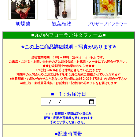
胡蝶蘭
観葉植物
プリザーブドフラワー
■丸の内フローラご注文フォーム■
※この上に商品詳細説明・写真があります※
当社営業時間：09時～18時 定休日：日・祝日です。
ご来店・ご注文・お問い合わせの方はLINE公式・お電話・メールにてお問合せ下さい。
◆◆お盆期間中の休業のお知らせ◆◆
8/8(土)～8/16(日)は休業とさせていただきます
期間中のお問合せやご注文は8/17(月)以降に順次ご連絡させていただきます
■当日配達・お問い合わせなど急なご入用の際には052-204-8739までお問合せ下さい
■就任祝・新社屋落成祝・お誕生日・記念日に花ギフトをお届けします
■ 1：お届け日
↑↑↑↑↑↑日曜日・祝日は定休日の為
配達・宅配出荷業務を致しかねます
予めご了承くださいませ。
■配達時間帯