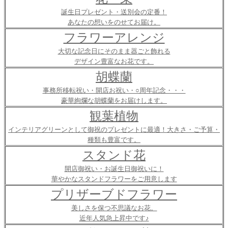
誕生日プレゼント・送別会の定番！
あなたの想いをのせてお届け。
フラワーアレンジ
大切な記念日にそのまま器ごと飾れる
デザイン豊富なお花です。
胡蝶蘭
事務所移転祝い・開店お祝い・○周年記念・・・
豪華絢爛な胡蝶蘭をお届けします。
観葉植物
インテリアグリーンとして御祝のプレゼントに最適！大きさ・ご予算・
種類も豊富です。
スタンド花
開店御祝い・お誕生日御祝いに！
華やかなスタンドフラワーをご用意します
プリザーブドフラワー
美しさを保つ不思議なお花。
近年人気急上昇中です♪