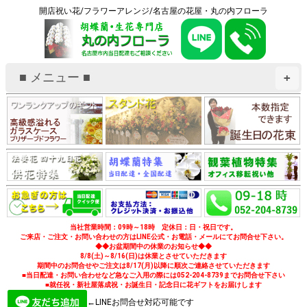
開店祝い花/フラワーアレンジ/名古屋の花屋・丸の内フローラ
■ メニュー ■
+
当社営業時間：09時～18時 定休日：日・祝日です。
ご来店・ご注文・お問い合わせの方はLINE公式・お電話・メールにてお問合せ下さい。
◆◆お盆期間中の休業のお知らせ◆◆
8/8(土)～8/16(日)は休業とさせていただきます
期間中のお問合せやご注文は8/17(月)以降に順次ご連絡させていただきます
■当日配達・お問い合わせなど急なご入用の際には052-204-8739までお問合せ下さい
■就任祝・新社屋落成祝・お誕生日・記念日に花ギフトをお届けします
←LINEお問合せ対応可能です