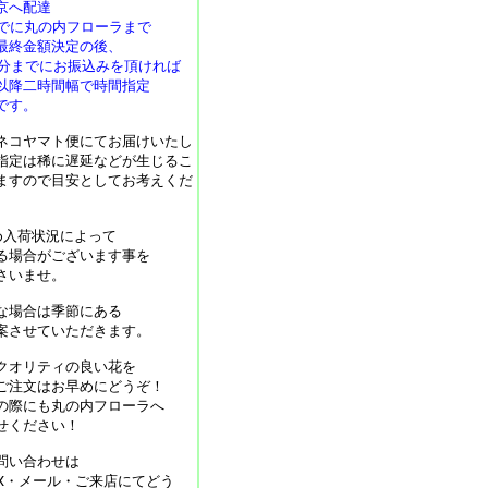
京へ配達
までに丸の内フローラまで
最終金額決定の後、
30分までにお振込みを頂ければ
以降二時間幅で時間指定
です。
ネコヤマト便にてお届けいたし
指定は稀に遅延などが生じるこ
ますので目安としてお考えくだ
め入荷状況によって
る場合がございます事を
さいませ。
な場合は季節にある
案させていただきます。
クオリティの良い花を
ご注文はお早めにどうぞ！
の際にも丸の内フローラへ
せください！
問い合わせは
AX・メール・ご来店にてどう