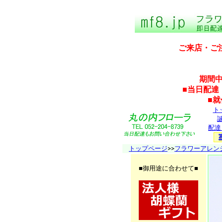
ご来店・ご
期間中
■当日配達
■
ト
配達
トップページ
>>
フラワーアレン
■御用途に合わせて■