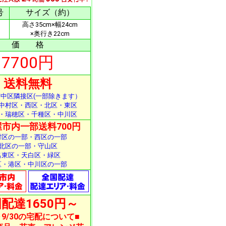
号
サイズ（約）
高さ35cm×幅24cm
×奥行き22cm
価 格
7700円
送料無料
中区隣接区(一部除きます）
中村区・西区・北区・東区
・瑞穂区・千種区・中川区
市内一部送料700円
村区の一部・西区の一部
北区の一部・守山区
名東区・天白区・緑区
区・港区・中川区の一部
配達1650円～
1～9/30の宅配について■