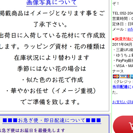
ぞ！
TEL:052-20
営業時間：09
定休日：日
メール：
in
■決済方法
2011年04
・三菱UF
・ゆうちょ
・PayPa
・VISA・
ナース
（クレジッ
当日配達に
た。
お支払い詳