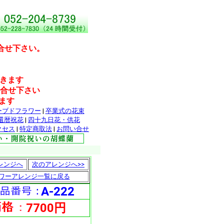
合せ下さい。
だきます
問合せ下さい
ます
ーブドフラワー
|
卒業式の花束
還暦祝花
|
四十九日花・供花
クセス
|
特定商取法
|
お問い合せ
レンジへ
次のアレンジへ>>
ワーアレンジ一覧に戻る
A-222
7700円