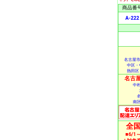
商品番
A-222
名古屋市
中区・
熱田区
名古屋
中
南
全国
■6/