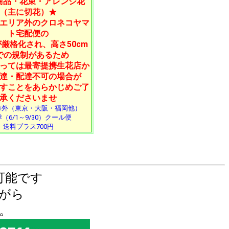
商品・花束・アレンジ花
（主に切花）★
エリア外のクロネコヤマ
ト宅配便の
厳格化され、高さ50cm
での規制があるため
っては最寄提携生花店か
達・配達不可の場合が
すことをあらかじめご了
承くださいませ
市外（東京・大阪・福岡他）
（6/1～9/30）クール便
送料プラス700円
可能です
がら
。