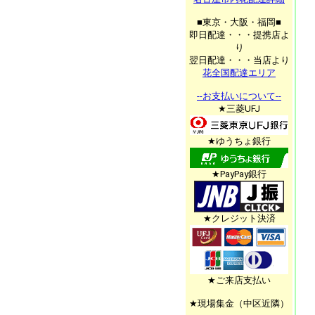
■東京・大阪・福岡■
即日配達・・・提携店よ
り
翌日配達・・・当店より
花全国配達エリア
--お支払いについて--
★三菱UFJ
★ゆうちょ銀行
★PayPay銀行
★クレジット決済
★ご来店支払い
★現場集金（中区近隣）