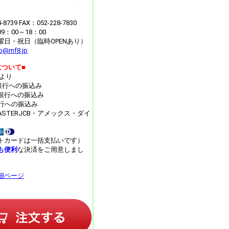
4-8739 FAX：052-228-7830
：00～18：00
曜日・祝日（臨時OPENあり）
fo@mf8.jp
について■
月より
J銀行への振込み
銀行への振込み
y銀行への振込み
MASTERJCB・アメックス・ダイ
トカードは一括支払いです）
も便利
な決済をご用意しまし
細ページ