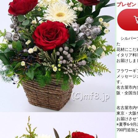
プレゼン
シルバーブ
た
花材にこだ
イタリア料
お届けしま
フラワーギ
メッセージ
す。
名古屋市内
阪・全国当
名古屋市内
東京・大阪
お届けさせ
※夏季6-9
700円追加