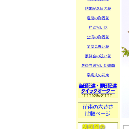
結婚記念日の花
還暦の御祝花
昇進祝い花
公演の御祝花
楽屋見舞い花
展覧会の祝い花
選挙当選祝い胡蝶蘭
卒業式の花束