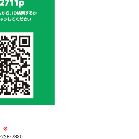
※
28-7830