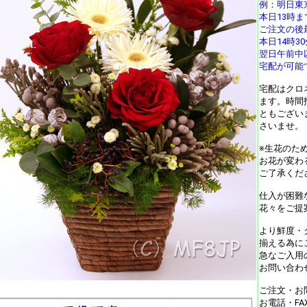
例：明日東
本日13時
ご注文の後
本日14時
翌日午前中
宅配が可能
宅配はクロ
ます。時間
ともござい
さいませ。
※生花のた
お花が変わ
ご了承くだ
仕入が困難
花々をご提
より鮮度・
揃える為に
急なご入用
お問い合わ
ご注文・お
お電話・F