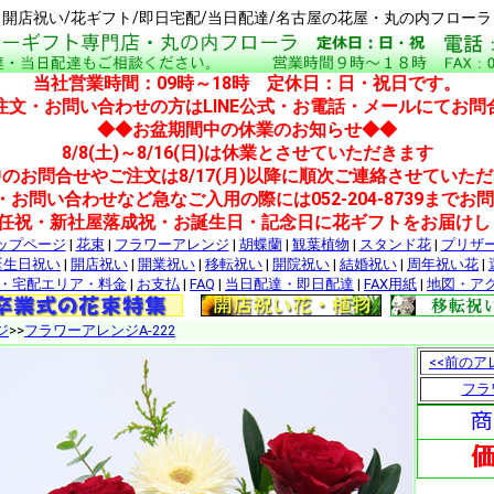
開店祝い/花ギフト/即日宅配/当日配達/名古屋の花屋・丸の内フローラ
当社営業時間：09時～18時 定休日：日・祝日です。
注文・お問い合わせの方はLINE公式・お電話・メールにてお問
◆◆お盆期間中の休業のお知らせ◆◆
8/8(土)～8/16(日)は休業とさせていただきます
のお問合せやご注文は8/17(月)以降に順次ご連絡させていた
・お問い合わせなど急なご入用の際には052-204-8739までお
就任祝・新社屋落成祝・お誕生日・記念日に花ギフトをお届けし
ップページ
|
花束
|
フラワーアレンジ
|
胡蝶蘭
|
観葉植物
|
スタンド花
|
プリザ
誕生日祝い
|
開店祝い
|
開業祝い
|
移転祝い
|
開院祝い
|
結婚祝い
|
周年祝い花
|
・宅配エリア・料金
|
お支払
|
FAQ
|
当日配達・即日配達
|
FAX用紙
|
地図・ア
ジ
>>
フラワーアレンジA-222
<<前のア
フラ