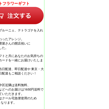
トフラワーギフト
ルーニェ、テトラゴナを入れ
わったアレンジ。
理屋さんの開店祝いに
した。
フトと共にあなたのお気持ちの
カードを一緒にお届けいたしま
当日配達、即日配達や 東京・大
日配達もご相談ください！
中区近隣は送料無料、
などへのお届けは1650円送料で
ていただきます。
月はクール宅急便使用のため
となります。