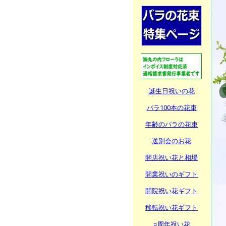
誕生日祝いの花
バラ100本の花束
年齢のバラの花束
送別会のお花
開店祝い花と相場
開業祝いのギフト
開院祝い花ギフト
移転祝い花ギフト
○周年祝い花