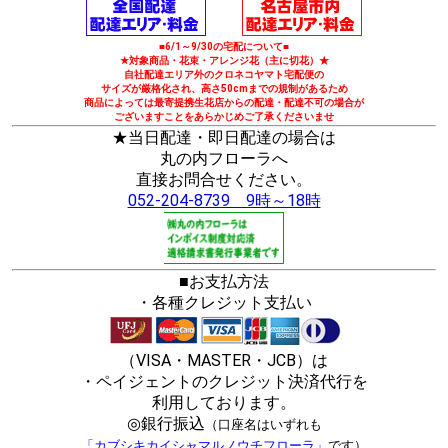
■6/1～9/30の宅配について■
★対象商品・花束・アレンジ花（主に切花）★
自社配達エリア外のクロネコヤマト宅配便の
サイズが厳格化され、高さ50cmまでの規制があるため
商品によっては最寄提携生花店からの配達・配達不可の場合が
ございますことをあらかじめご了承くださいませ
★当日配達・即日配達の場合は
丸の内フローラへ
直接お問合せください。
052-204-8739 9時～18時
■お支払方法
・各種クレジット支払い
（VISA・MASTER・JCB）は
・ペイジェントのクレジット決済代行を
利用しております。
◎銀行振込
（口座名はいずれも
「カブシキカイシャマルノウチフローラ」
です）