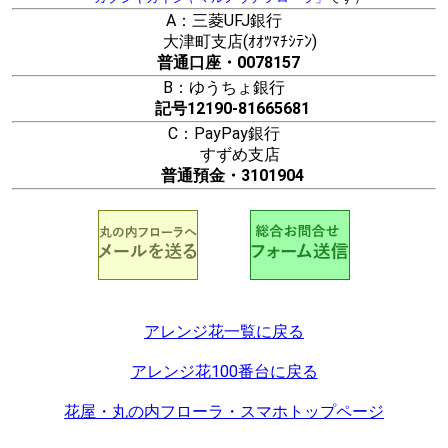
A：三菱UFJ銀行
大津町支店(ｵｵﾂﾏﾁｼﾃﾝ)
普通口座・0078157
B：ゆうちょ銀行
記号12190-81665681
C：PayPay銀行
すずめ支店
普通預金・3101904
アレンジ花一覧に戻る
アレンジ花100番台に戻る
花屋・丸の内フローラ・スマホトップページ