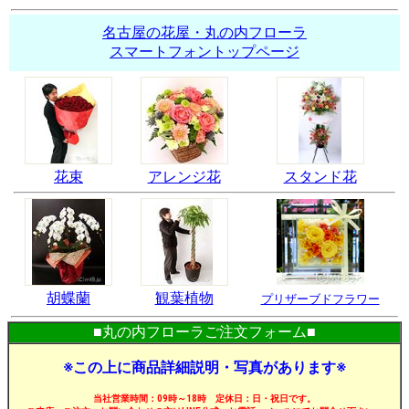
名古屋の花屋・丸の内フローラ
スマートフォントップページ
花束
アレンジ花
スタンド花
胡蝶蘭
観葉植物
プリザーブドフラワー
■丸の内フローラご注文フォーム■
※この上に商品詳細説明・写真があります※
当社営業時間：09時～18時 定休日：日・祝日です。