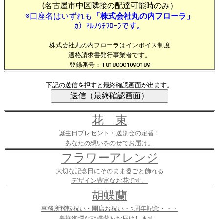
(名古屋市中区隣接の配達可能時のみ）
※口座名はいずれも
「株式会社丸の内フローラ」
ｶ）ﾏﾙﾉｳﾁﾌﾛｰﾗです。
株式会社丸の内フローラはインボイス制度
適格請求書発行事業者です。
登録番号：T8180001090189
下記の送信を押すと最終確認画面が出ます。
花 束
誕生日プレゼント・送別会の定番！
あなたの想いをのせてお届け。
フラワーアレンジ
大切な記念日にそのまま器ごと飾れる
デザイン豊富なお花です。
胡蝶蘭
事務所移転祝い・開店お祝い・○周年記念・・・
豪華絢爛な胡蝶蘭をお届けします。