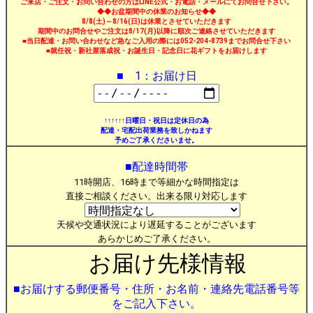
ご来店・ご注文・お問い合わせの方はLINE公式・お電話・メールにてお問合せ下さい。
◆◆お盆期間中の休業のお知らせ◆◆
8/8(土)～8/16(日)は休業とさせていただきます
期間中のお問合せやご注文は8/17(月)以降に順次ご連絡させていただきます
■当日配達・お問い合わせなど急なご入用の際には052-204-8739までお問合せ下さい
■就任祝・新社屋落成祝・お誕生日・記念日に花ギフトをお届けします
■ 1：お届け日
↑↑↑↑↑↑日曜日・祝日は定休日の為
配達・宅配出荷業務を致しかねます
予めご了承くださいませ。
■配達時間帯
11時開店、16時まで等細かな時間指定は
直接ご相談ください。出来る限り対応します
天候や交通状況により遅延することがございます
あらかじめご了承ください。
お届け先様情報
■お届けする郵便番号・住所・お名前・連絡先電話番号等
をご記入下さい。