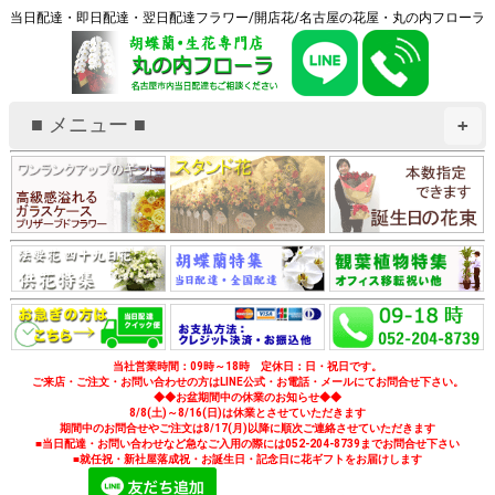
当日配達・即日配達・翌日配達フラワー/開店花/名古屋の花屋・丸の内フローラ
■ メニュー ■
+
当社営業時間：09時～18時 定休日：日・祝日です。
ご来店・ご注文・お問い合わせの方はLINE公式・お電話・メールにてお問合せ下さい。
◆◆お盆期間中の休業のお知らせ◆◆
8/8(土)～8/16(日)は休業とさせていただきます
期間中のお問合せやご注文は8/17(月)以降に順次ご連絡させていただきます
■当日配達・お問い合わせなど急なご入用の際には052-204-8739までお問合せ下さい
■就任祝・新社屋落成祝・お誕生日・記念日に花ギフトをお届けします