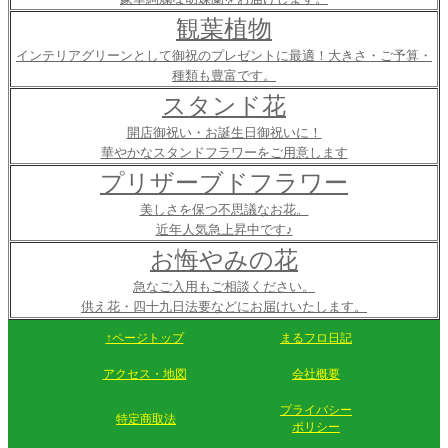
観葉植物
インテリアグリーンとして御祝のプレゼントに最適！大きさ・ご予算・
種類も豊富です。
スタンド花
開店御祝い・お誕生日御祝いに！
華やかなスタンドフラワーをご用意します
プリザーブドフラワー
美しさを保つ不思議なお花。
近年人気急上昇中です♪
お悔やみの花
急なご入用もご相談ください。
供え花・四十九日法要などにお届けいたします。
↑ページトップ
まるフロ日記
アクセス・地図
会社概要
プライバシー
特定商取法
ポリシー