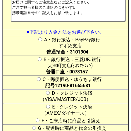
■下記より入金方法をお選び下さい。
A・銀行振込：PayPay銀行
すずめ支店
普通預金・3101904
B・銀行振込：三菱UFJ銀行
大津町支店(ｵｵﾂﾏﾁｼﾃﾝ)
普通口座・0078157
C・郵便振込・ゆうちょ銀行
記号12190-81665681
D・クレジット決済
（VISA/MASTER/JCB）
E・クレジット決済
（AMEX/ダイナース）
F・ご来店時に商品と引換え
G・配達時に商品と代金の引換え