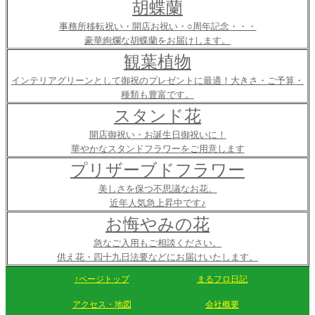
胡蝶蘭
事務所移転祝い・開店お祝い・○周年記念・・・
豪華絢爛な胡蝶蘭をお届けします。
観葉植物
インテリアグリーンとして御祝のプレゼントに最適！大きさ・ご予算・
種類も豊富です。
スタンド花
開店御祝い・お誕生日御祝いに！
華やかなスタンドフラワーをご用意します
プリザーブドフラワー
美しさを保つ不思議なお花。
近年人気急上昇中です♪
お悔やみの花
急なご入用もご相談ください。
供え花・四十九日法要などにお届けいたします。
↑ページトップ
まるフロ日記
アクセス・地図
会社概要