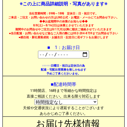
※この上に商品詳細説明・写真があります※
当社営業時間：09時～18時 定休日：日・祝日です。
ご来店・ご注文・お問い合わせの方はLINE公式・お電話・メールにてお問合せ下さい。
◆◆お盆期間中の休業のお知らせ◆◆
8/8(土)～8/16(日)は休業とさせていただきます
期間中のお問合せやご注文は8/17(月)以降に順次ご連絡させていただきます
■当日配達・お問い合わせなど急なご入用の際には052-204-8739までお問合せ下さい
■就任祝・新社屋落成祝・お誕生日・記念日に花ギフトをお届けします
■ 1：お届け日
↑↑↑↑↑↑日曜日・祝日は定休日の為
配達・宅配出荷業務を致しかねます
予めご了承くださいませ。
■配達時間帯
11時開店、16時まで等細かな時間指定は
直接ご相談ください。出来る限り対応します
天候や交通状況により遅延することがございます
あらかじめご了承ください。
お届け先様情報