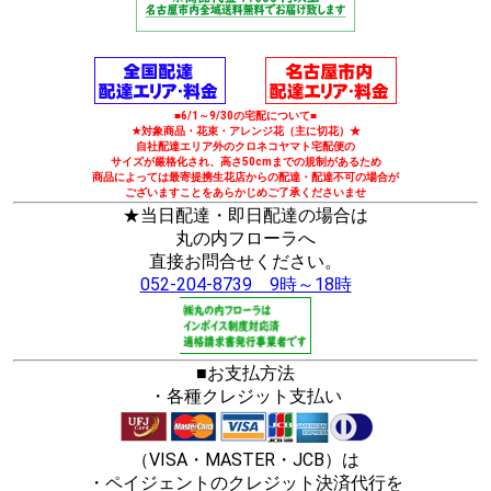
■6/1～9/30の宅配について■
★対象商品・花束・アレンジ花（主に切花）★
自社配達エリア外のクロネコヤマト宅配便の
サイズが厳格化され、高さ50cmまでの規制があるため
商品によっては最寄提携生花店からの配達・配達不可の場合が
ございますことをあらかじめご了承くださいませ
★当日配達・即日配達の場合は
丸の内フローラへ
直接お問合せください。
052-204-8739 9時～18時
■お支払方法
・各種クレジット支払い
（VISA・MASTER・JCB）は
・ペイジェントのクレジット決済代行を