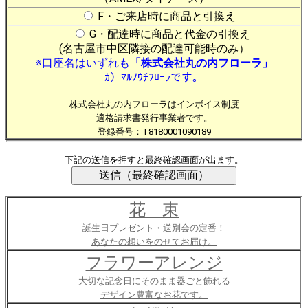
F・ご来店時に商品と引換え
G・配達時に商品と代金の引換え
(名古屋市中区隣接の配達可能時のみ）
※口座名はいずれも
「株式会社丸の内フローラ」
ｶ）ﾏﾙﾉｳﾁﾌﾛｰﾗです。
株式会社丸の内フローラはインボイス制度
適格請求書発行事業者です。
登録番号：T8180001090189
下記の送信を押すと最終確認画面が出ます。
花 束
誕生日プレゼント・送別会の定番！
あなたの想いをのせてお届け。
フラワーアレンジ
大切な記念日にそのまま器ごと飾れる
デザイン豊富なお花です。