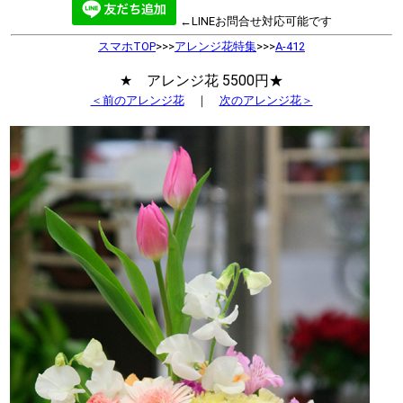
←LINEお問合せ対応可能です
スマホTOP
>>>
アレンジ花特集
>>>
A-412
★ アレンジ花 5500円★
＜前のアレンジ花
｜
次のアレンジ花＞