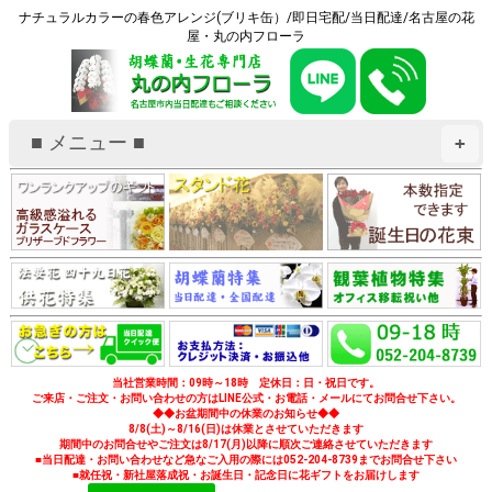
ナチュラルカラーの春色アレンジ(ブリキ缶）/即日宅配/当日配達/名古屋の花
屋・丸の内フローラ
■ メニュー ■
+
当社営業時間：09時～18時 定休日：日・祝日です。
ご来店・ご注文・お問い合わせの方はLINE公式・お電話・メールにてお問合せ下さい。
◆◆お盆期間中の休業のお知らせ◆◆
8/8(土)～8/16(日)は休業とさせていただきます
期間中のお問合せやご注文は8/17(月)以降に順次ご連絡させていただきます
■当日配達・お問い合わせなど急なご入用の際には052-204-8739までお問合せ下さい
■就任祝・新社屋落成祝・お誕生日・記念日に花ギフトをお届けします