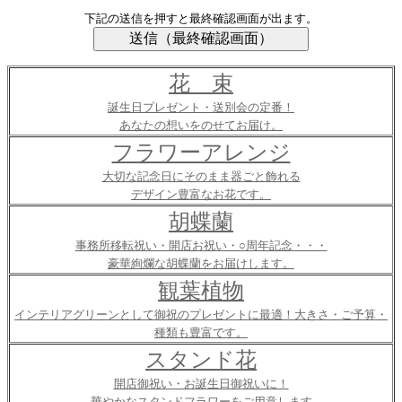
下記の送信を押すと最終確認画面が出ます。
花 束
誕生日プレゼント・送別会の定番！
あなたの想いをのせてお届け。
フラワーアレンジ
大切な記念日にそのまま器ごと飾れる
デザイン豊富なお花です。
胡蝶蘭
事務所移転祝い・開店お祝い・○周年記念・・・
豪華絢爛な胡蝶蘭をお届けします。
観葉植物
インテリアグリーンとして御祝のプレゼントに最適！大きさ・ご予算・
種類も豊富です。
スタンド花
開店御祝い・お誕生日御祝いに！
華やかなスタンドフラワーをご用意します