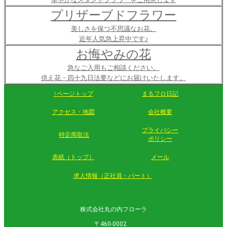
プリザーブドフラワー
美しさを保つ不思議なお花。
近年人気急上昇中です♪
お悔やみの花
急なご入用もご相談ください。
供え花・四十九日法要などにお届けいたします。
↑ページトップ
まるフロ日記
アクセス・地図
会社概要
プライバシー
特定商取法
ポリシー
表紙（トップ）
メール
求人情報（正社員・パート）
株式会社丸の内フローラ
〒460-0002