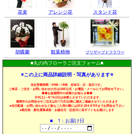
花束
アレンジ花
スタンド花
胡蝶蘭
観葉植物
プリザーブドフラワー
■丸の内フローラご注文フォーム■
※この上に商品詳細説明・写真があります※
当社営業時間：09時～18時 定休日：日・祝日です。
ご来店・ご注文・お問い合わせの方はLINE公式・お電話・メールにてお問合せ下さい。
◆◆お盆期間中の休業のお知らせ◆◆
8/8(土)～8/16(日)は休業とさせていただきます
期間中のお問合せやご注文は8/17(月)以降に順次ご連絡させていただきます
■当日配達・お問い合わせなど急なご入用の際には052-204-8739までお問合せ下さい
■就任祝・新社屋落成祝・お誕生日・記念日に花ギフトをお届けします
■ 1：お届け日