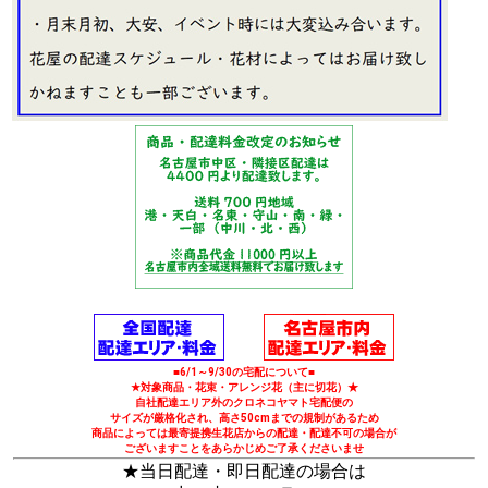
■6/1～9/30の宅配について■
★対象商品・花束・アレンジ花（主に切花）★
自社配達エリア外のクロネコヤマト宅配便の
サイズが厳格化され、高さ50cmまでの規制があるため
商品によっては最寄提携生花店からの配達・配達不可の場合が
ございますことをあらかじめご了承くださいませ
★当日配達・即日配達の場合は