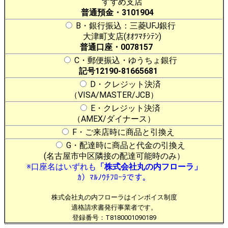
すずめ支店
普通預金・3101904
B・銀行振込：三菱UFJ銀行
大津町支店(ｵｵﾂﾏﾁｼﾃﾝ)
普通口座・0078157
C・郵便振込・ゆうちょ銀行
記号12190-81665681
D・クレジット決済
（VISA/MASTER/JCB）
E・クレジット決済
（AMEX/ダイナース）
F・ご来店時に商品と引換え
G・配達時に商品と代金の引換え
(名古屋市中区隣接の配達可能時のみ）
※口座名はいずれも
「株式会社丸の内フローラ」
ｶ）ﾏﾙﾉｳﾁﾌﾛｰﾗです。
株式会社丸の内フローラはインボイス制度
適格請求書発行事業者です。
登録番号：T8180001090189