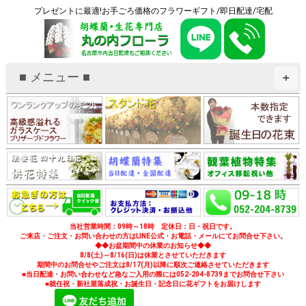
プレゼントに最適!お手ごろ価格のフラワーギフト/即日配達/宅配
■ メニュー ■
+
当社営業時間：09時～18時 定休日：日・祝日です。
ご来店・ご注文・お問い合わせの方はLINE公式・お電話・メールにてお問合せ下さい。
◆◆お盆期間中の休業のお知らせ◆◆
8/8(土)～8/16(日)は休業とさせていただきます
期間中のお問合せやご注文は8/17(月)以降に順次ご連絡させていただきます
■当日配達・お問い合わせなど急なご入用の際には052-204-8739までお問合せ下さい
■就任祝・新社屋落成祝・お誕生日・記念日に花ギフトをお届けします