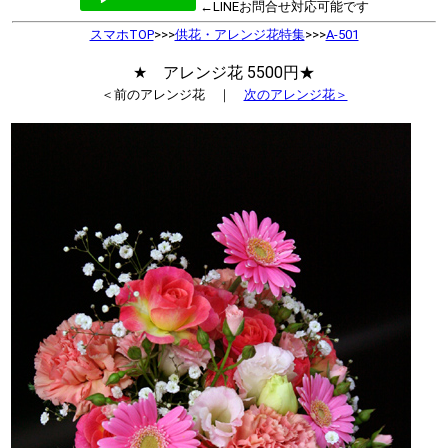
←LINEお問合せ対応可能です
スマホTOP
>>>
供花・アレンジ花特集
>>>
A-501
★ アレンジ花 5500円★
＜前のアレンジ花 ｜
次のアレンジ花＞