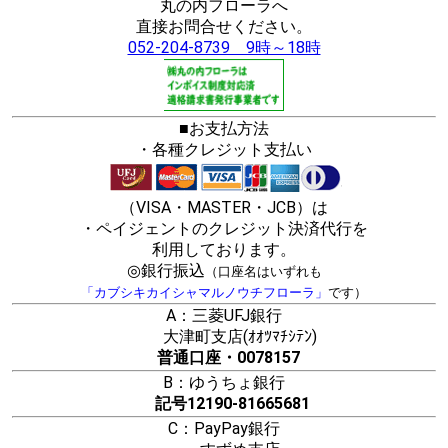
丸の内フローラへ
直接お問合せください。
052-204-8739 9時～18時
■お支払方法
・各種クレジット支払い
（VISA・MASTER・JCB）は
・ペイジェントのクレジット決済代行を
利用しております。
◎銀行振込
（口座名はいずれも
「カブシキカイシャマルノウチフローラ」
です）
A：三菱UFJ銀行
大津町支店(ｵｵﾂﾏﾁｼﾃﾝ)
普通口座・0078157
B：ゆうちょ銀行
記号12190-81665681
C：PayPay銀行