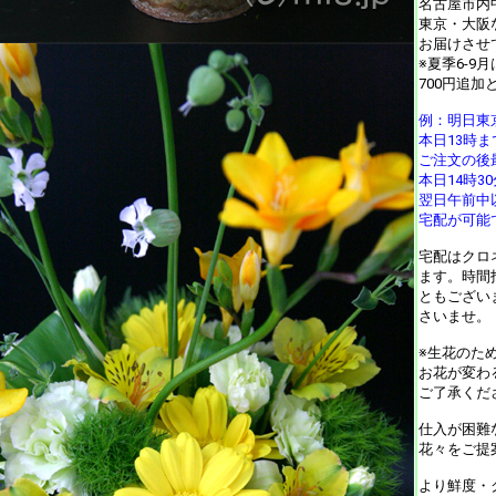
名古屋市内
東京・大阪
お届けさせ
※夏季6-9
700円追加
例：明日東
本日13時
ご注文の後
本日14時
翌日午前中
宅配が可能
宅配はクロ
ます。時間
ともござい
さいませ。
※生花のた
お花が変わ
ご了承くだ
仕入が困難
花々をご提
より鮮度・