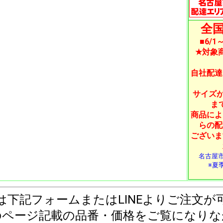
全国
■6/
★対象
自社配達
サイズが
ま
商品によ
らの配
ございま
名古屋
※夏季
は下記フォームまたはLINEよりご注文が
のページ記載の品番・価格をご覧になりな