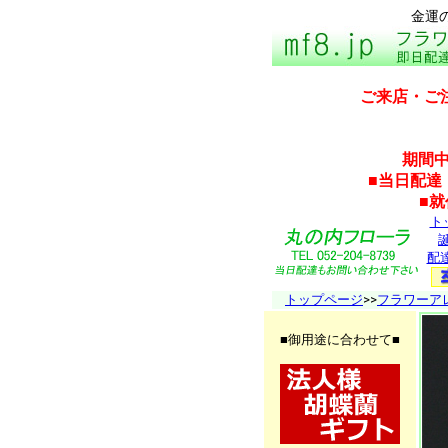
金運
ご来店・ご
期間中
■当日配達
■
ト
配
トップページ
>>
フラワーア
■御用途に合わせて■