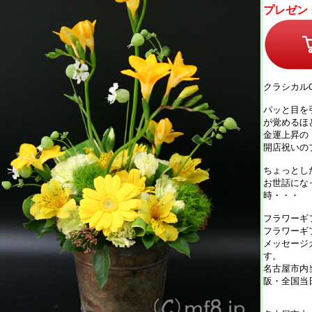
プレゼン
クラシカル
パッと目を
が覚めるほ
金運上昇の
開店祝いの
ちょっとし
お世話にな
時・・・
フラワーギ
フラワーギ
メッセージ
す。
名古屋市内
阪・全国当