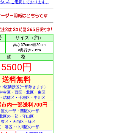
払いをご用意しております。
号
サイズ（約）
高さ37cm×幅20cm
×奥行き20cm
価 格
5500円
送料無料
中区隣接区(一部除きます）
中村区・西区・北区・東区
・瑞穂区・千種区・中川区
市内一部送料700円
村区の一部・西区の一部
北区の一部・守山区
名東区・天白区・緑区
区・港区・中川区の一部