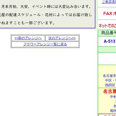
ご来店支
商品番
<<前のアレンジへ
次のアレンジへ>>
A-513
フラワーアレンジ一覧に戻る
名古屋市
中区・
熱田区
名古屋
中
南