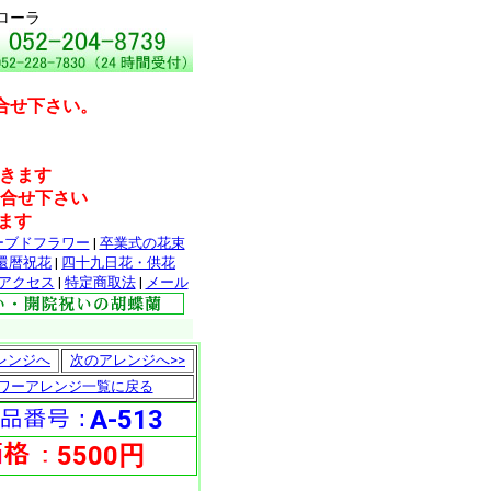
ローラ
合せ下さい。
だきます
問合せ下さい
ます
ーブドフラワー
|
卒業式の花束
還暦祝花
|
四十九日花・供花
アクセス
|
特定商取法
|
メール
レンジへ
次のアレンジへ>>
ワーアレンジ一覧に戻る
A-513
5500円