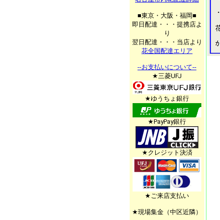
■東京・大阪・福岡■
即日配達・・・提携店よ
り
翌日配達・・・当店より
花全国配達エリア
--お支払いについて--
★三菱UFJ
★ゆうちょ銀行
★PayPay銀行
★クレジット決済
★ご来店支払い
★現場集金（中区近隣）