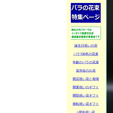
誕生日祝いの花
バラ100本の花束
年齢のバラの花束
送別会のお花
開店祝い花と相場
開業祝いのギフト
開院祝い花ギフト
移転祝い花ギフト
○周年祝い花