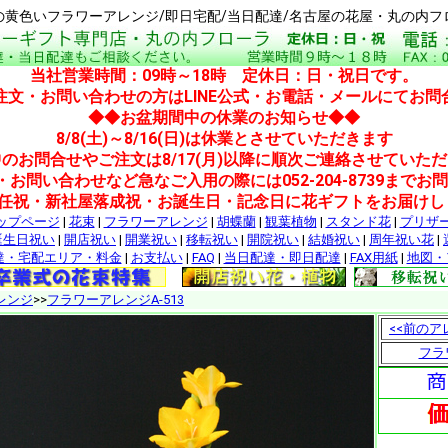
の黄色いフラワーアレンジ/即日宅配/当日配達/名古屋の花屋・丸の内フ
当社営業時間：09時～18時 定休日：日・祝日です。
注文・お問い合わせの方はLINE公式・お電話・メールにてお問
◆◆お盆期間中の休業のお知らせ◆◆
8/8(土)～8/16(日)は休業とさせていただきます
のお問合せやご注文は8/17(月)以降に順次ご連絡させていた
・お問い合わせなど急なご入用の際には052-204-8739までお
就任祝・新社屋落成祝・お誕生日・記念日に花ギフトをお届けし
ップページ
|
花束
|
フラワーアレンジ
|
胡蝶蘭
|
観葉植物
|
スタンド花
|
プリザ
誕生日祝い
|
開店祝い
|
開業祝い
|
移転祝い
|
開院祝い
|
結婚祝い
|
周年祝い花
|
達・宅配エリア・料金
|
お支払い
|
FAQ
|
当日配達・即日配達
|
FAX用紙
|
地図・
レンジ
>>
フラワーアレンジA-513
<<前のア
フラ