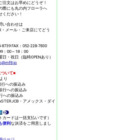
ご注文はお早めにどうぞ！
の際にも丸の内フローラへ
せください！
問い合わせは
AX・メール・ご来店にてどう
4-8739 FAX：052-228-7830
：00～18：00
曜日・祝日（臨時OPENあり）
fo@mf8.jp
について■
月より
J銀行への振込み
銀行への振込み
y銀行への振込み
MASTERJCB・アメックス・ダイ
トカードは一括支払いです）
も便利
な決済をご用意しまし
細ページ