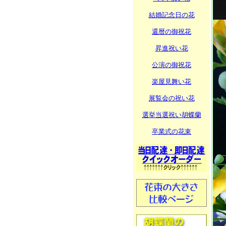
結婚記念日の花
還暦の御祝花
昇進祝い花
公演の御祝花
楽屋見舞い花
展覧会の祝い花
選挙当選祝い胡蝶蘭
卒業式の花束