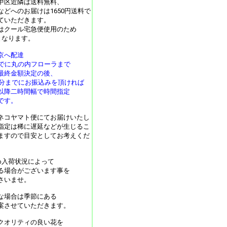
中区近隣は送料無料、
などへのお届けは1650円送料で
ていただきます。
月はクール宅急便使用のため
となります。
京へ配達
までに丸の内フローラまで
最終金額決定の後、
30分までにお振込みを頂ければ
以降二時間幅で時間指定
です。
ネコヤマト便にてお届けいたし
指定は稀に遅延などが生じるこ
ますので目安としてお考えくだ
め入荷状況によって
る場合がございます事を
さいませ。
な場合は季節にある
案させていただきます。
クオリティの良い花を