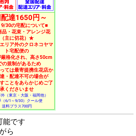
配達1650円～
1～9/30の宅配について■
商品・花束・アレンジ花
（主に切花）★
エリア外のクロネコヤマ
ト宅配便の
厳格化され、高さ50cm
での規制があるため
っては最寄提携生花店か
達・配達不可の場合が
すことをあらかじめご了
承くださいませ
市外（東京・大阪・福岡他）
（6/1～9/30）クール便
送料プラス700円
可能です
がら