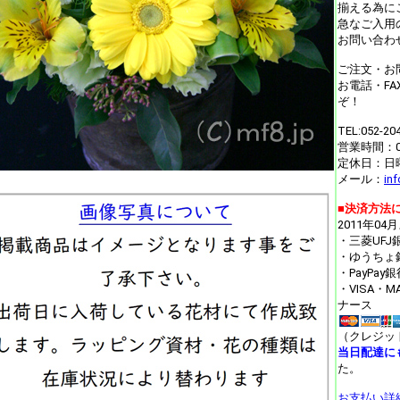
揃える為に
急なご入用
お問い合わ
ご注文・お
お電話・F
ぞ！
TEL:052-20
営業時間：09
定休日：日
メール：
in
■決済方法
2011年04
・三菱UF
・ゆうちょ
・PayPa
・VISA・
ナース
（クレジッ
当日配達に
た。
お支払い詳