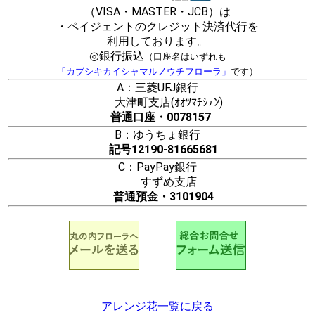
（VISA・MASTER・JCB）は
・ペイジェントのクレジット決済代行を
利用しております。
◎銀行振込
（口座名はいずれも
「カブシキカイシャマルノウチフローラ」
です）
A：三菱UFJ銀行
大津町支店(ｵｵﾂﾏﾁｼﾃﾝ)
普通口座・0078157
B：ゆうちょ銀行
記号12190-81665681
C：PayPay銀行
すずめ支店
普通預金・3101904
アレンジ花一覧に戻る