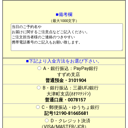
■備考欄
（最大1000文字）
■下記より入金方法をお選び下さい。
A・銀行振込：PayPay銀行
すずめ支店
普通預金・3101904
B・銀行振込：三菱UFJ銀行
大津町支店(ｵｵﾂﾏﾁｼﾃﾝ)
普通口座・0078157
C・郵便振込・ゆうちょ銀行
記号12190-81665681
D・クレジット決済
（VISA/MASTER/JCB）