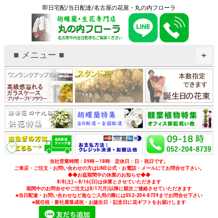
即日宅配/当日配達/名古屋の花屋・丸の内フローラ
■ メニュー ■
+
当社営業時間：09時～18時 定休日：日・祝日です。
ご来店・ご注文・お問い合わせの方はLINE公式・お電話・メールにてお問合せ下さい。
◆◆お盆期間中の休業のお知らせ◆◆
8/8(土)～8/16(日)は休業とさせていただきます
期間中のお問合せやご注文は8/17(月)以降に順次ご連絡させていただきます
■当日配達・お問い合わせなど急なご入用の際には052-204-8739までお問合せ下さい
■就任祝・新社屋落成祝・お誕生日・記念日に花ギフトをお届けします