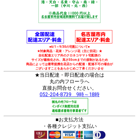
■6/1～9/30の宅配について■
★対象商品・花束・アレンジ花（主に切花）★
自社配達エリア外のクロネコヤマト宅配便の
サイズが厳格化され、高さ50cmまでの規制があるため
商品によっては最寄提携生花店からの配達・配達不可の場合が
ございますことをあらかじめご了承くださいませ
★当日配達・即日配達の場合は
丸の内フローラへ
直接お問合せください。
052-204-8739 9時～18時
■お支払方法
・各種クレジット支払い