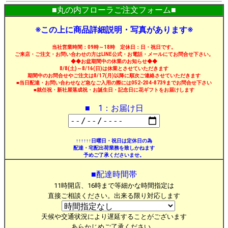
■丸の内フローラご注文フォーム■
※この上に商品詳細説明・写真があります※
当社営業時間：09時～18時 定休日：日・祝日です。
ご来店・ご注文・お問い合わせの方はLINE公式・お電話・メールにてお問合せ下さい。
◆◆お盆期間中の休業のお知らせ◆◆
8/8(土)～8/16(日)は休業とさせていただきます
期間中のお問合せやご注文は8/17(月)以降に順次ご連絡させていただきます
■当日配達・お問い合わせなど急なご入用の際には052-204-8739までお問合せ下さい
■就任祝・新社屋落成祝・お誕生日・記念日に花ギフトをお届けします
■ 1：お届け日
↑↑↑↑↑↑日曜日・祝日は定休日の為
配達・宅配出荷業務を致しかねます
予めご了承くださいませ。
■配達時間帯
11時開店、16時まで等細かな時間指定は
直接ご相談ください。出来る限り対応します
天候や交通状況により遅延することがございます
あらかじめご了承ください。