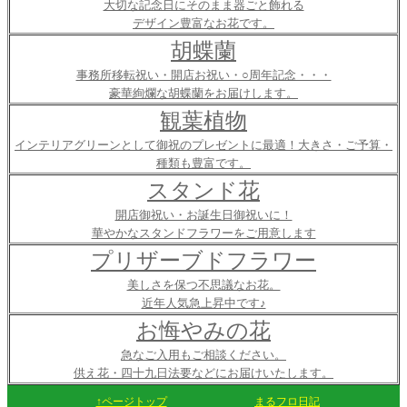
大切な記念日にそのまま器ごと飾れる
デザイン豊富なお花です。
胡蝶蘭
事務所移転祝い・開店お祝い・○周年記念・・・
豪華絢爛な胡蝶蘭をお届けします。
観葉植物
インテリアグリーンとして御祝のプレゼントに最適！大きさ・ご予算・
種類も豊富です。
スタンド花
開店御祝い・お誕生日御祝いに！
華やかなスタンドフラワーをご用意します
プリザーブドフラワー
美しさを保つ不思議なお花。
近年人気急上昇中です♪
お悔やみの花
急なご入用もご相談ください。
供え花・四十九日法要などにお届けいたします。
↑ページトップ
まるフロ日記