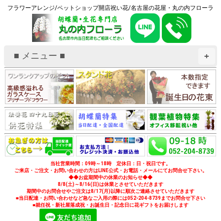
フラワーアレンジ/ペットショップ開店祝い花/名古屋の花屋・丸の内フローラ
■ メニュー ■
+
当社営業時間：09時～18時 定休日：日・祝日です。
ご来店・ご注文・お問い合わせの方はLINE公式・お電話・メールにてお問合せ下さい。
◆◆お盆期間中の休業のお知らせ◆◆
8/8(土)～8/16(日)は休業とさせていただきます
期間中のお問合せやご注文は8/17(月)以降に順次ご連絡させていただきます
■当日配達・お問い合わせなど急なご入用の際には052-204-8739までお問合せ下さい
■就任祝・新社屋落成祝・お誕生日・記念日に花ギフトをお届けします