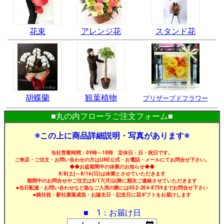
花束
アレンジ花
スタンド花
胡蝶蘭
観葉植物
プリザーブドフラワー
■丸の内フローラご注文フォーム■
※この上に商品詳細説明・写真があります※
当社営業時間：09時～18時 定休日：日・祝日です。
ご来店・ご注文・お問い合わせの方はLINE公式・お電話・メールにてお問合せ下さい。
◆◆お盆期間中の休業のお知らせ◆◆
8/8(土)～8/16(日)は休業とさせていただきます
期間中のお問合せやご注文は8/17(月)以降に順次ご連絡させていただきます
■当日配達・お問い合わせなど急なご入用の際には052-204-8739までお問合せ下さい
■就任祝・新社屋落成祝・お誕生日・記念日に花ギフトをお届けします
■ 1：お届け日