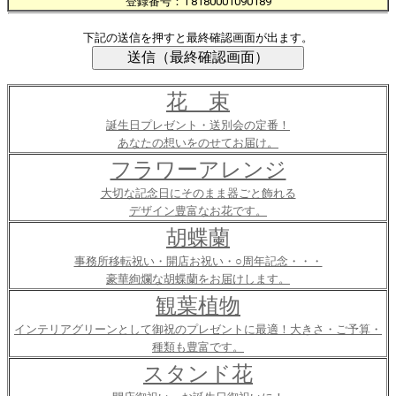
登録番号：T8180001090189
下記の送信を押すと最終確認画面が出ます。
花 束
誕生日プレゼント・送別会の定番！
あなたの想いをのせてお届け。
フラワーアレンジ
大切な記念日にそのまま器ごと飾れる
デザイン豊富なお花です。
胡蝶蘭
事務所移転祝い・開店お祝い・○周年記念・・・
豪華絢爛な胡蝶蘭をお届けします。
観葉植物
インテリアグリーンとして御祝のプレゼントに最適！大きさ・ご予算・
種類も豊富です。
スタンド花