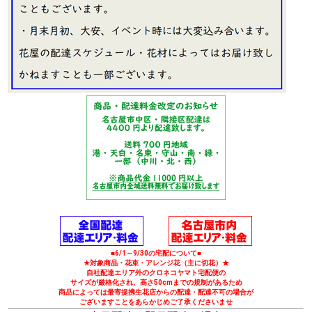
■6/1～9/30の宅配について■
★対象商品・花束・アレンジ花（主に切花）★
自社配達エリア外のクロネコヤマト宅配便の
サイズが厳格化され、高さ50cmまでの規制があるため
商品によっては最寄提携生花店からの配達・配達不可の場合が
ございますことをあらかじめご了承くださいませ