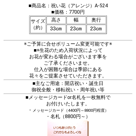
■商品名：祝い花（アレンジ）A-524
■価格：7700円
高さ
幅
奥行
サイズ
（約）
※ご予算に合せボリューム変更可能です※
■※生花のため入荷状況によって
お花が変わる場合がございます事を
ご了承くださいませ。
仕入が困難な場合は季節にある
花々をご提案させていただきます。
■主なご用途：開店祝い・誕生日
御祝全般・移転祝い・周年祝い等
■メッセージカードor名札を一枚無料で
お付けいたします。
・
メッセージカード（4400円～8800円程度）
・名札（8800円～）