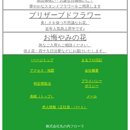
開店御祝い・お誕生日御祝いに！
華やかなスタンドフラワーをご用意します
プリザーブドフラワー
美しさを保つ不思議なお花。
近年人気急上昇中です♪
お悔やみの花
急なご入用もご相談ください。
供え花・四十九日法要などにお届けいたします。
↑ページトップ
まるフロ日記
アクセス・地図
会社概要
プライバシー
特定商取法
ポリシー
表紙（トップ）
メール
求人情報（正社員・パート）
株式会社丸の内フローラ