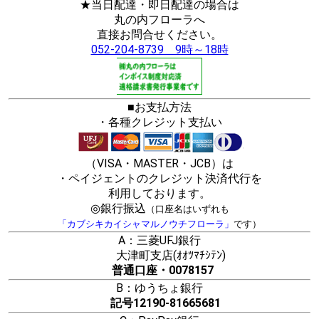
★当日配達・即日配達の場合は
丸の内フローラへ
直接お問合せください。
052-204-8739 9時～18時
■お支払方法
・各種クレジット支払い
（VISA・MASTER・JCB）は
・ペイジェントのクレジット決済代行を
利用しております。
◎銀行振込
（口座名はいずれも
「カブシキカイシャマルノウチフローラ」
です）
A：三菱UFJ銀行
大津町支店(ｵｵﾂﾏﾁｼﾃﾝ)
普通口座・0078157
B：ゆうちょ銀行
記号12190-81665681