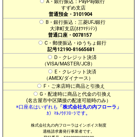
A・銀行振込：PayPay銀行
すずめ支店
普通預金・3101904
B・銀行振込：三菱UFJ銀行
大津町支店(ｵｵﾂﾏﾁｼﾃﾝ)
普通口座・0078157
C・郵便振込・ゆうちょ銀行
記号12190-81665681
D・クレジット決済
（VISA/MASTER/JCB）
E・クレジット決済
（AMEX/ダイナース）
F・ご来店時に商品と引換え
G・配達時に商品と代金の引換え
(名古屋市中区隣接の配達可能時のみ）
※口座名はいずれも
「株式会社丸の内フローラ」
ｶ）ﾏﾙﾉｳﾁﾌﾛｰﾗです。
株式会社丸の内フローラはインボイス制度
適格請求書発行事業者です。