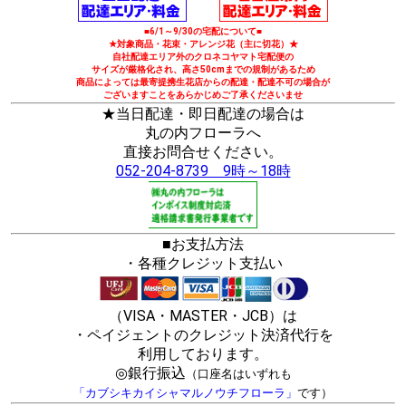
■6/1～9/30の宅配について■
★対象商品・花束・アレンジ花（主に切花）★
自社配達エリア外のクロネコヤマト宅配便の
サイズが厳格化され、高さ50cmまでの規制があるため
商品によっては最寄提携生花店からの配達・配達不可の場合が
ございますことをあらかじめご了承くださいませ
★当日配達・即日配達の場合は
丸の内フローラへ
直接お問合せください。
052-204-8739 9時～18時
■お支払方法
・各種クレジット支払い
（VISA・MASTER・JCB）は
・ペイジェントのクレジット決済代行を
利用しております。
◎銀行振込
（口座名はいずれも
「カブシキカイシャマルノウチフローラ」
です）