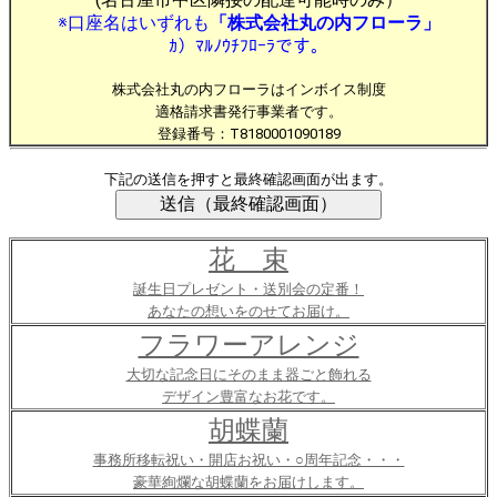
※口座名はいずれも
「株式会社丸の内フローラ」
ｶ）ﾏﾙﾉｳﾁﾌﾛｰﾗです。
株式会社丸の内フローラはインボイス制度
適格請求書発行事業者です。
登録番号：T8180001090189
下記の送信を押すと最終確認画面が出ます。
花 束
誕生日プレゼント・送別会の定番！
あなたの想いをのせてお届け。
フラワーアレンジ
大切な記念日にそのまま器ごと飾れる
デザイン豊富なお花です。
胡蝶蘭
事務所移転祝い・開店お祝い・○周年記念・・・
豪華絢爛な胡蝶蘭をお届けします。