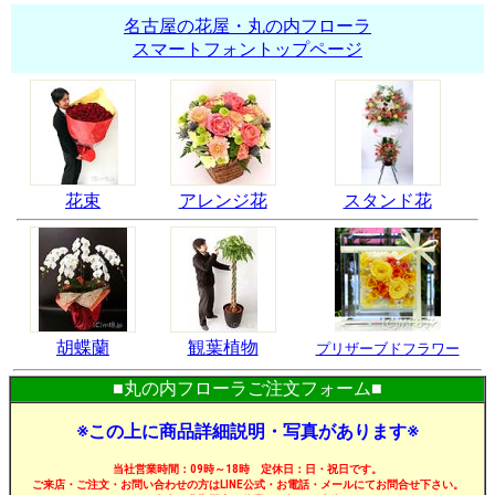
名古屋の花屋・丸の内フローラ
スマートフォントップページ
花束
アレンジ花
スタンド花
胡蝶蘭
観葉植物
プリザーブドフラワー
■丸の内フローラご注文フォーム■
※この上に商品詳細説明・写真があります※
当社営業時間：09時～18時 定休日：日・祝日です。
ご来店・ご注文・お問い合わせの方はLINE公式・お電話・メールにてお問合せ下さい。