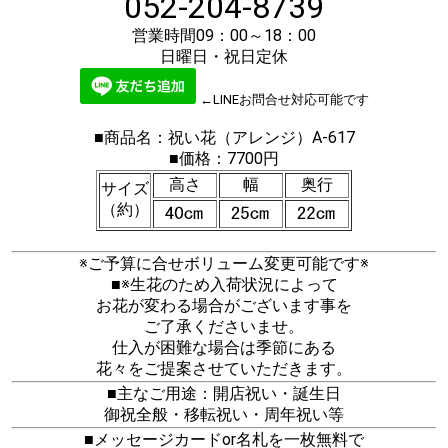
052-204-8739
営業時間09：00～18：00
日曜日・祝日定休
←LINEお問合せ対応可能です
■商品名：祝い花（アレンジ）A-617
■価格：7700円
高さ
幅
奥行
サイズ
（約）
※ご予算に合せボリューム変更可能です※
■※生花のため入荷状況によって
お花が変わる場合がございます事を
ご了承くださいませ。
仕入が困難な場合は季節にある
花々をご提案させていただきます。
■主なご用途：開店祝い・誕生日
御祝全般・移転祝い・周年祝い等
■メッセージカードor名札を一枚無料で