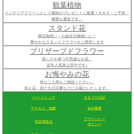
観葉植物
インテリアグリーンとして御祝のプレゼントに最適！大きさ・ご予算・
種類も豊富です。
スタンド花
開店御祝い・お誕生日御祝いに！
華やかなスタンドフラワーをご用意します
プリザーブドフラワー
美しさを保つ不思議なお花。
近年人気急上昇中です♪
お悔やみの花
急なご入用もご相談ください。
供え花・四十九日法要などにお届けいたします。
↑ページトップ
まるフロ日記
アクセス・地図
会社概要
プライバシー
特定商取法
ポリシー