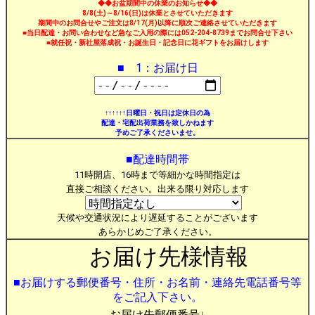
◆◆お盆期間中の休業のお知らせ◆◆
8/8(土)～8/16(日)は休業とさせていただきます
期間中のお問合せやご注文は8/17(月)以降に順次ご連絡させていただきます
■当日配達・お問い合わせなど急なご入用の際には052-204-8739までお問合せ下さい
■就任祝・新社屋落成祝・お誕生日・記念日に花ギフトをお届けします
■ 1：お届け日
↑↑↑↑↑↑日曜日・祝日は定休日の為
配達・宅配出荷業務を致しかねます
予めご了承くださいませ。
■配達時間帯
11時開店、16時まで等細かな時間指定は
直接ご相談ください。出来る限り対応します
天候や交通状況により遅延することがございます
あらかじめご了承ください。
お届け先様情報
■お届けする郵便番号・住所・お名前・連絡先電話番号等
をご記入下さい。
お届け先郵便番号↓