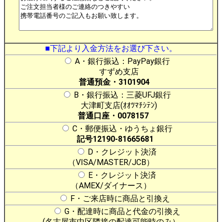
■下記より入金方法をお選び下さい。
A・銀行振込：PayPay銀行
すずめ支店
普通預金・3101904
B・銀行振込：三菱UFJ銀行
大津町支店(ｵｵﾂﾏﾁｼﾃﾝ)
普通口座・0078157
C・郵便振込・ゆうちょ銀行
記号12190-81665681
D・クレジット決済
（VISA/MASTER/JCB）
E・クレジット決済
（AMEX/ダイナース）
F・ご来店時に商品と引換え
G・配達時に商品と代金の引換え
(名古屋市中区隣接の配達可能時のみ）