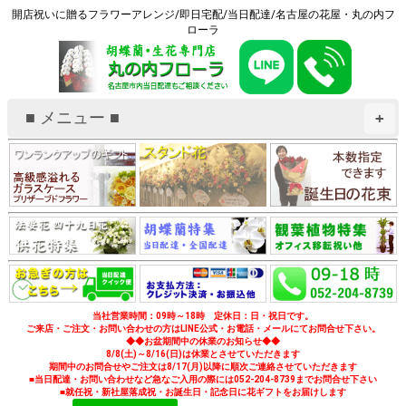
開店祝いに贈るフラワーアレンジ/即日宅配/当日配達/名古屋の花屋・丸の内フ
ローラ
■ メニュー ■
+
当社営業時間：09時～18時 定休日：日・祝日です。
ご来店・ご注文・お問い合わせの方はLINE公式・お電話・メールにてお問合せ下さい。
◆◆お盆期間中の休業のお知らせ◆◆
8/8(土)～8/16(日)は休業とさせていただきます
期間中のお問合せやご注文は8/17(月)以降に順次ご連絡させていただきます
■当日配達・お問い合わせなど急なご入用の際には052-204-8739までお問合せ下さい
■就任祝・新社屋落成祝・お誕生日・記念日に花ギフトをお届けします