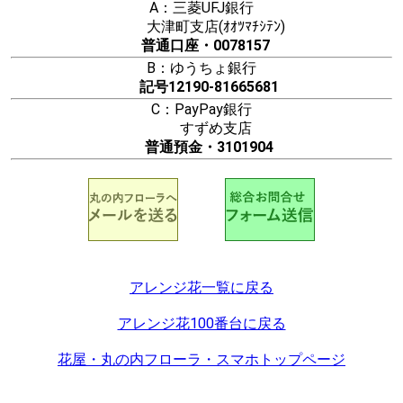
A：三菱UFJ銀行
大津町支店(ｵｵﾂﾏﾁｼﾃﾝ)
普通口座・0078157
B：ゆうちょ銀行
記号12190-81665681
C：PayPay銀行
すずめ支店
普通預金・3101904
アレンジ花一覧に戻る
アレンジ花100番台に戻る
花屋・丸の内フローラ・スマホトップページ