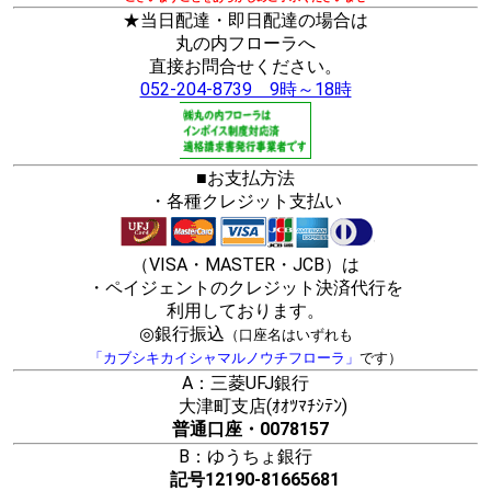
★当日配達・即日配達の場合は
丸の内フローラへ
直接お問合せください。
052-204-8739 9時～18時
■お支払方法
・各種クレジット支払い
（VISA・MASTER・JCB）は
・ペイジェントのクレジット決済代行を
利用しております。
◎銀行振込
（口座名はいずれも
「カブシキカイシャマルノウチフローラ」
です）
A：三菱UFJ銀行
大津町支店(ｵｵﾂﾏﾁｼﾃﾝ)
普通口座・0078157
B：ゆうちょ銀行
記号12190-81665681