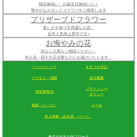
開店御祝い・お誕生日御祝いに！
華やかなスタンドフラワーをご用意します
プリザーブドフラワー
美しさを保つ不思議なお花。
近年人気急上昇中です♪
お悔やみの花
急なご入用もご相談ください。
供え花・四十九日法要などにお届けいたします。
↑ページトップ
まるフロ日記
アクセス・地図
会社概要
プライバシー
特定商取法
ポリシー
表紙（トップ）
メール
求人情報（正社員・パート）
株式会社丸の内フローラ