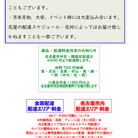
■6/1～9/30の宅配について■
★対象商品・花束・アレンジ花（主に切花）★
自社配達エリア外のクロネコヤマト宅配便の
サイズが厳格化され、高さ50cmまでの規制があるため
商品によっては最寄提携生花店からの配達・配達不可の場合が
ございますことをあらかじめご了承くださいませ