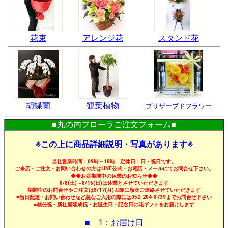
花束
アレンジ花
スタンド花
胡蝶蘭
観葉植物
プリザーブドフラワー
■丸の内フローラご注文フォーム■
※この上に商品詳細説明・写真があります※
当社営業時間：09時～18時 定休日：日・祝日です。
ご来店・ご注文・お問い合わせの方はLINE公式・お電話・メールにてお問合せ下さい。
◆◆お盆期間中の休業のお知らせ◆◆
8/8(土)～8/16(日)は休業とさせていただきます
期間中のお問合せやご注文は8/17(月)以降に順次ご連絡させていただきます
■当日配達・お問い合わせなど急なご入用の際には052-204-8739までお問合せ下さい
■就任祝・新社屋落成祝・お誕生日・記念日に花ギフトをお届けします
■ 1：お届け日