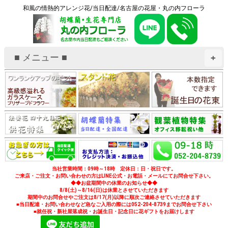
和風の情熱的アレンジ花/当日配達/名古屋の花屋・丸の内フローラ
■ メニュー ■
+
当社営業時間：09時～18時 定休日：日・祝日です。
ご来店・ご注文・お問い合わせの方はLINE公式・お電話・メールにてお問合せ下さい。
◆◆お盆期間中の休業のお知らせ◆◆
8/8(土)～8/16(日)は休業とさせていただきます
期間中のお問合せやご注文は8/17(月)以降に順次ご連絡させていただきます
■当日配達・お問い合わせなど急なご入用の際には052-204-8739までお問合せ下さい
■就任祝・新社屋落成祝・お誕生日・記念日に花ギフトをお届けします