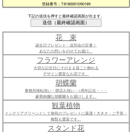
登録番号：T8180001090189
下記の送信を押すと最終確認画面が出ます。
花 束
誕生日プレゼント・送別会の定番！
あなたの想いをのせてお届け。
フラワーアレンジ
大切な記念日にそのまま器ごと飾れる
デザイン豊富なお花です。
胡蝶蘭
事務所移転祝い・開店お祝い・○周年記念・・・
豪華絢爛な胡蝶蘭をお届けします。
観葉植物
インテリアグリーンとして御祝のプレゼントに最適！大きさ・ご予算・
種類も豊富です。
スタンド花