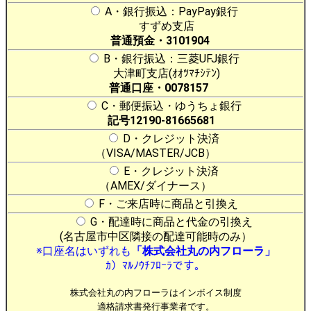
A・銀行振込：PayPay銀行
すずめ支店
普通預金・3101904
B・銀行振込：三菱UFJ銀行
大津町支店(ｵｵﾂﾏﾁｼﾃﾝ)
普通口座・0078157
C・郵便振込・ゆうちょ銀行
記号12190-81665681
D・クレジット決済
（VISA/MASTER/JCB）
E・クレジット決済
（AMEX/ダイナース）
F・ご来店時に商品と引換え
G・配達時に商品と代金の引換え
(名古屋市中区隣接の配達可能時のみ）
※口座名はいずれも
「株式会社丸の内フローラ」
ｶ）ﾏﾙﾉｳﾁﾌﾛｰﾗです。
株式会社丸の内フローラはインボイス制度
適格請求書発行事業者です。