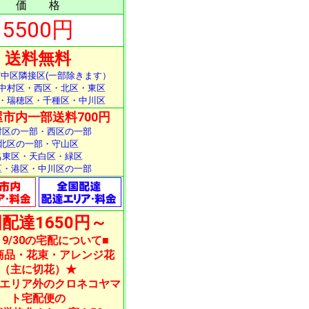
価 格
5500円
送料無料
中区隣接区(一部除きます）
中村区・西区・北区・東区
・瑞穂区・千種区・中川区
市内一部送料700円
村区の一部・西区の一部
北区の一部・守山区
名東区・天白区・緑区
区・港区・中川区の一部
配達1650円～
1～9/30の宅配について■
商品・花束・アレンジ花
（主に切花）★
エリア外のクロネコヤマ
ト宅配便の