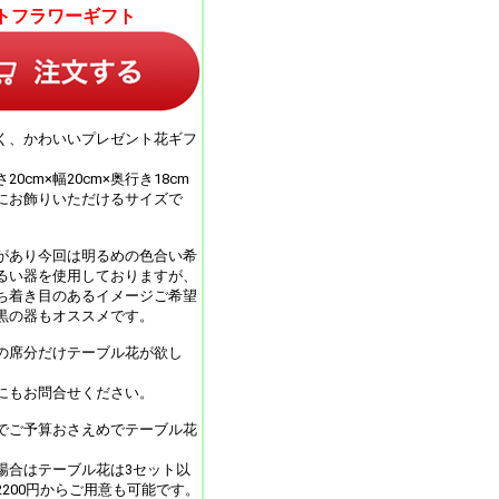
トフラワーギフト
、かわいいプレゼント花ギフ
0cm×幅20cm×奥行き18cm
にお飾りいただけるサイズで
があり今回は明るめの色合い希
るい器を使用しておりますが、
ち着き目のあるイメージご希望
黒の器もオススメです。
の席分だけテーブル花が欲し
にもお問合せください。
でご予算おさえめでテーブル花
場合はテーブル花は3セット以
2200円からご用意も可能です。