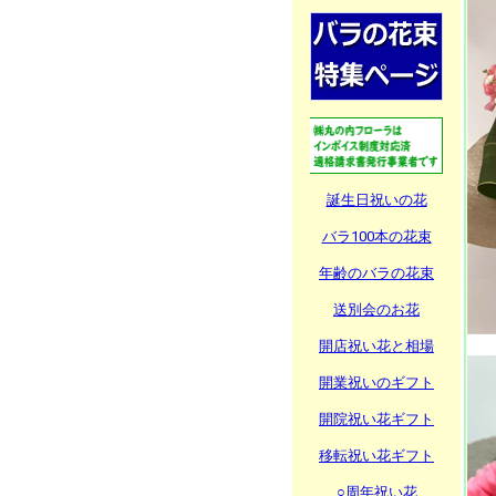
誕生日祝いの花
バラ100本の花束
年齢のバラの花束
送別会のお花
開店祝い花と相場
開業祝いのギフト
開院祝い花ギフト
移転祝い花ギフト
○周年祝い花