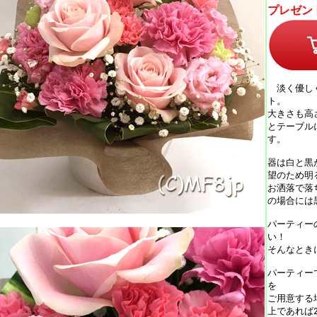
プレゼン
淡く優しく
ト。
大きさも高さ2
とテーブル
す。
器は白と黒
望のため明
お洒落で落
の場合には
パーティー
い！
そんなとき
パーティー
を
ご用意する
上であれば