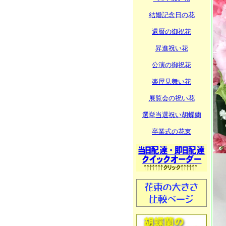
結婚記念日の花
還暦の御祝花
昇進祝い花
公演の御祝花
楽屋見舞い花
展覧会の祝い花
選挙当選祝い胡蝶蘭
卒業式の花束