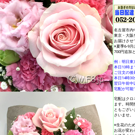
名古屋市内
東京・大阪
お届けさせ
※夏季6-9
700円追加
例：明日東
本日13時
ご注文の後
本日14時
翌日午前中
宅配が可能
宅配はクロ
ます。時間
ともござい
さいませ。
※生花のた
お花が変わ