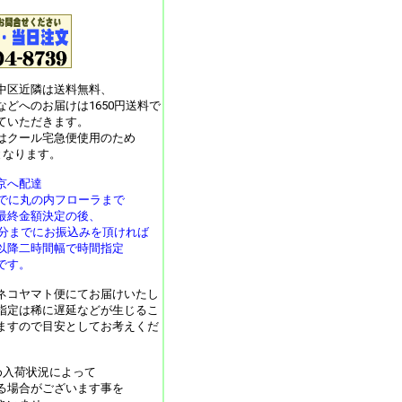
中区近隣は送料無料、
などへのお届けは1650円送料で
ていただきます。
月はクール宅急便使用のため
となります。
京へ配達
までに丸の内フローラまで
最終金額決定の後、
30分までにお振込みを頂ければ
以降二時間幅で時間指定
です。
ネコヤマト便にてお届けいたし
指定は稀に遅延などが生じるこ
ますので目安としてお考えくだ
め入荷状況によって
る場合がございます事を