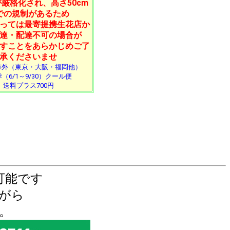
厳格化され、高さ50cm
での規制があるため
っては最寄提携生花店か
達・配達不可の場合が
すことをあらかじめご了
承くださいませ
市外（東京・大阪・福岡他）
（6/1～9/30）クール便
送料プラス700円
可能です
がら
。