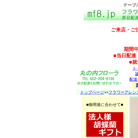
テーブ
ご来店・ご
期間中
■当日配達
■
ト
配達
トップページ
>>
フラワーアレン
■御用途に合わせて■