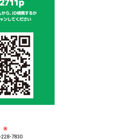
※
28-7830