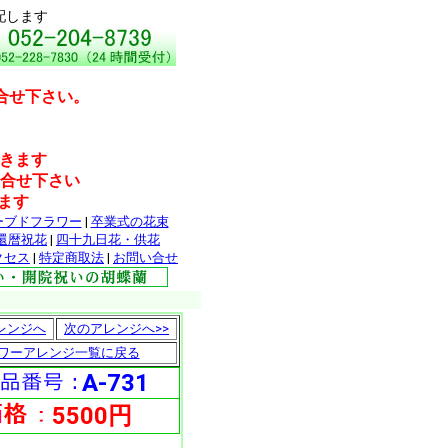
配します
合せ下さい。
だきます
問合せ下さい
ます
ーブドフラワー
|
卒業式の花束
還暦祝花
|
四十九日花・供花
クセス
|
特定商取法
|
お問い合せ
レンジへ
次のアレンジへ>>
ワーアレンジ一覧に戻る
A-731
5500円