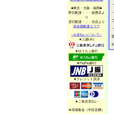
■東京・大阪・福岡■
即日配達・・・提携店よ
り
翌日配達・・・当店より
花全国配達エリア
--お支払いについて--
★三菱UFJ
★ゆうちょ銀行
★PayPay銀行
★クレジット決済
★ご来店支払い
★現場集金（中区近隣）