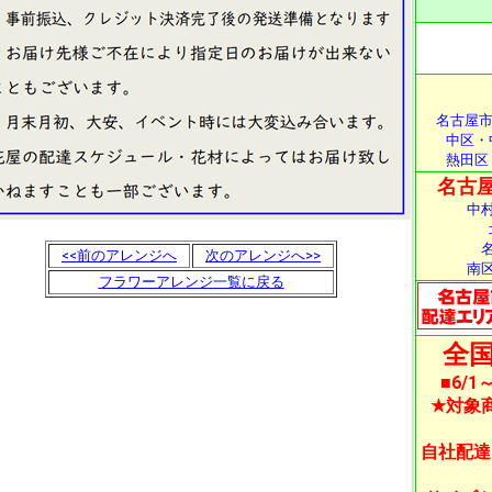
名古屋市
中区・
熱田区
名古屋
中
<<前のアレンジへ
次のアレンジへ>>
南
フラワーアレンジ一覧に戻る
全国
■6/
★対象
自社配達