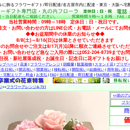
ルに飾るフラワーギフト/即日配達/名古屋市内に配達・東京・大阪へ宅
当社営業時間：09時～18時 定休日：日・祝日です。
注文・お問い合わせの方はLINE公式・お電話・メールにてお問
◆◆お盆期間中の休業のお知らせ◆◆
8/8(土)～8/16(日)は休業とさせていただきます
のお問合せやご注文は8/17(月)以降に順次ご連絡させていた
・お問い合わせなど急なご入用の際には052-204-8739までお
就任祝・新社屋落成祝・お誕生日・記念日に花ギフトをお届けし
ップページ
|
花束
|
フラワーアレンジ
|
胡蝶蘭
|
観葉植物
|
スタンド花
|
プリザ
誕生日祝い
|
開店祝い
|
開業祝い
|
移転祝い
|
開院祝い
|
結婚祝い
|
周年祝い花
|
・宅配エリア・料金
|
お支払
|
FAQ
|
当日配達・即日配達
|
FAX用紙
|
地図・ア
ジ
>>
フラワーアレンジA-731
<<前のア
フラ