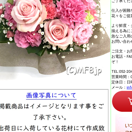
ご了承くだ
仕入が困難
花々をご提
より鮮度・
揃える為に
急なご入用
お問い合わ
ご注文・お
お電話・F
ぞ！
TEL:052-20
営業時間：09
定休日：日
メール：
in