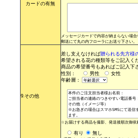
カードの有無
メッセージカードで内容が納まらない場合
郵送にて丸の内フローラにお送り下さい。
差し支えなければ
贈られる先方様
希望される花の種類等をご記入く
商品の希望番号もあればご記入下
性別：
男性
女性
年齢層：
9.その他
☆お届けする商品を撮影、発送後順次御依
有り
無し