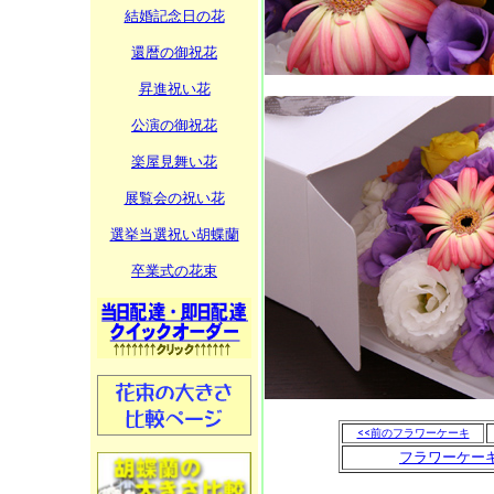
結婚記念日の花
還暦の御祝花
昇進祝い花
公演の御祝花
楽屋見舞い花
展覧会の祝い花
選挙当選祝い胡蝶蘭
卒業式の花束
<<前のフラワーケーキ
フラワーケー