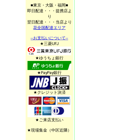
■東京・大阪・福岡■
即日配達・・・提携店よ
り
翌日配達・・・当店より
花全国配達エリア
--お支払いについて--
★三菱UFJ
★ゆうちょ銀行
★PayPay銀行
★クレジット決済
★ご来店支払い
★現場集金（中区近隣）