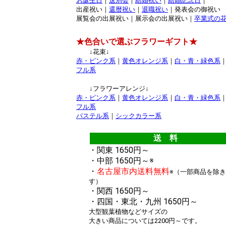
お誕生日
｜
送別会
｜
結婚祝い
｜
結婚記念日
｜
出産祝い｜
還暦祝い
｜
退職祝い
｜発表会の御祝い
展覧会の出展祝い｜展示会の出展祝い｜
卒業式の
★色合いで選ぶフラワーギフト★
↓花束↓
赤・ピンク系
｜
黄色オレンジ系
｜
白・青・緑色系
フル系
↓フラワーアレンジ↓
赤・ピンク系
｜
黄色オレンジ系
｜
白・青・緑色系
フル系
パステル系
｜
シックカラー系
送 料
・関東 1650円～
・中部 1650円～※
・
名古屋市内送料無料
※（一部商品を除
す）
・関西 1650円～
・四国・東北・九州 1650円～
大型観葉植物などサイズの
大きい商品については2200円～です。