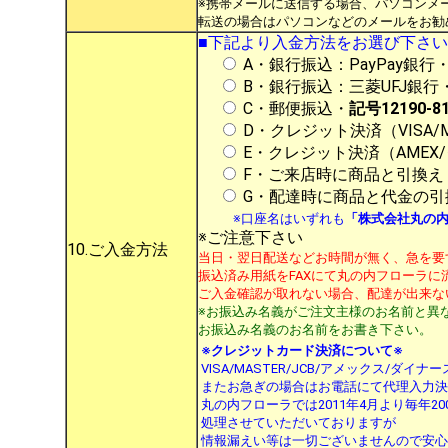
※携帯メールに送信する場合、パソコンメ
転送の場合はパソコンなどのメールをお勧
■下記より入金方法をお選び下さ
A・銀行振込：PayPay銀
B・銀行振込：三菱UFJ銀行・大
C・郵便振込・
記号12190-81
D・クレジット決済（VISA/MA
E・クレジット決済（AMEX
F・ご来店時に商品と引換
G・配達時に商品と代金の引
※口座名はいずれも
「株式会社丸の
※ご注意下さい
10.ご入金方法
当日・翌日配送などお時間が無く、急を要
振込済み用紙をFAXにて丸の内フローラに流し
ご入金確認が取れない場合、配達が出来な
※お振込み名義がご注文主様のお名前と異
お振込み名義のお名前をお書き下さい。
※クレジットカード決済について※
VISA/MASTER/JCB/アメックス/
またお急ぎの場合はお電話にて代理入力決
丸の内フローラでは2011年4月より毎年2
処理させていただいておりますが
情報漏えい等は一切ございませんので安心