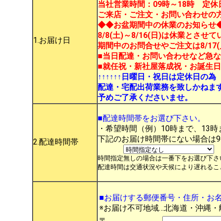
当社営業時間：09時～18時 定
ご来店・ご注文・お問い合わせの方
◆◆お盆期間中の休業のお知らせ
8/8(土)～8/16(日)は休業とさせ
1.お届け日
期間中のお問合せやご注文は8/17
■当日配達・お問い合わせなど急なご入
■就任祝・新社屋落成祝・お誕生
↑↑↑↑↑↑日曜日・祝日は定休日の為
配達・宅配出荷業務を致しかねま
予めご了承くださいませ。
■配達時間帯をお選び下さい。
・希望時間（例）10時まで、13時
下記のお届け時間帯にない場合は
2.配達時間帯
時間指定無しの場合は一番下をお選び下さ
配達時間は交通状況や天候により遅れるこ
■お届けする郵便番号・住所・お
※お届け不可地域…北海道・沖縄・
〒