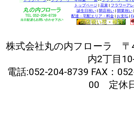
トップページ
|
花束
|
フラワーアレ
誕生日祝い
|
開店祝い
|
開業祝い
配達・宅配エリア・料金
|
お支払
|
F
株式会社丸の内フローラ 〒46
内2丁目10
電話:052-204-8739 FAX：
00 定休