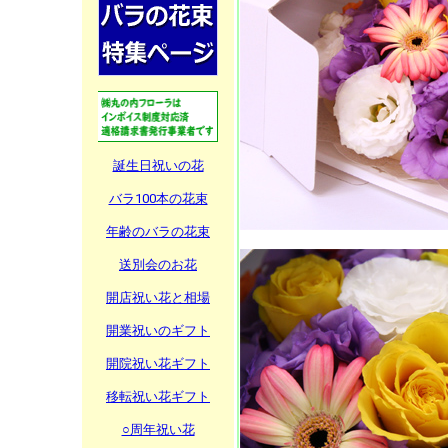
誕生日祝いの花
バラ100本の花束
年齢のバラの花束
送別会のお花
開店祝い花と相場
開業祝いのギフト
開院祝い花ギフト
移転祝い花ギフト
○周年祝い花