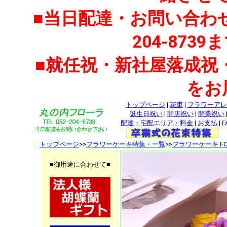
■当日配達・お問い合わせ
204-87
■就任祝・新社屋落成祝
をお
トップページ
|
花束
|
フラワーアレ
誕生日祝い
|
開店祝い
|
開業祝い
配達・宅配エリア・料金
|
お支払
|
F
トップページ
>>
フラワーケーキ特集・一覧
>>
フラワーケーキ FC-
■御用途に合わせて■