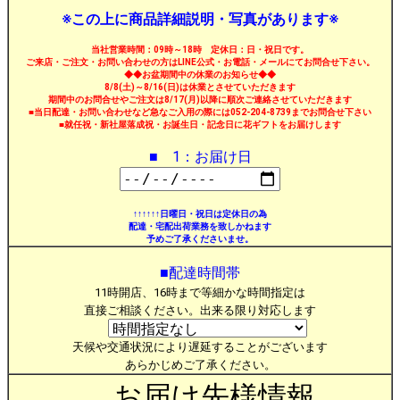
※この上に商品詳細説明・写真があります※
当社営業時間：09時～18時 定休日：日・祝日です。
ご来店・ご注文・お問い合わせの方はLINE公式・お電話・メールにてお問合せ下さい。
◆◆お盆期間中の休業のお知らせ◆◆
8/8(土)～8/16(日)は休業とさせていただきます
期間中のお問合せやご注文は8/17(月)以降に順次ご連絡させていただきます
■当日配達・お問い合わせなど急なご入用の際には052-204-8739までお問合せ下さい
■就任祝・新社屋落成祝・お誕生日・記念日に花ギフトをお届けします
■ 1：お届け日
↑↑↑↑↑↑日曜日・祝日は定休日の為
配達・宅配出荷業務を致しかねます
予めご了承くださいませ。
■配達時間帯
11時開店、16時まで等細かな時間指定は
直接ご相談ください。出来る限り対応します
天候や交通状況により遅延することがございます
あらかじめご了承ください。
お届け先様情報