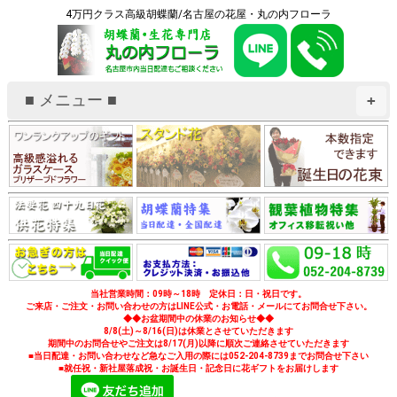
4万円クラス高級胡蝶蘭/名古屋の花屋・丸の内フローラ
■ メニュー ■
+
当社営業時間：09時～18時 定休日：日・祝日です。
ご来店・ご注文・お問い合わせの方はLINE公式・お電話・メールにてお問合せ下さい。
◆◆お盆期間中の休業のお知らせ◆◆
8/8(土)～8/16(日)は休業とさせていただきます
期間中のお問合せやご注文は8/17(月)以降に順次ご連絡させていただきます
■当日配達・お問い合わせなど急なご入用の際には052-204-8739までお問合せ下さい
■就任祝・新社屋落成祝・お誕生日・記念日に花ギフトをお届けします