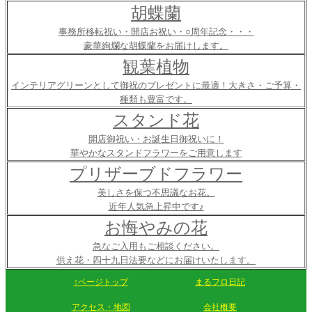
胡蝶蘭
事務所移転祝い・開店お祝い・○周年記念・・・
豪華絢爛な胡蝶蘭をお届けします。
観葉植物
インテリアグリーンとして御祝のプレゼントに最適！大きさ・ご予算・
種類も豊富です。
スタンド花
開店御祝い・お誕生日御祝いに！
華やかなスタンドフラワーをご用意します
プリザーブドフラワー
美しさを保つ不思議なお花。
近年人気急上昇中です♪
お悔やみの花
急なご入用もご相談ください。
供え花・四十九日法要などにお届けいたします。
↑ページトップ
まるフロ日記
アクセス・地図
会社概要