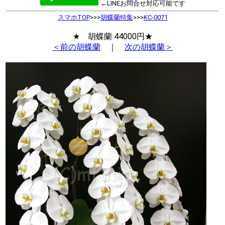
←LINEお問合せ対応可能です
スマホTOP
>>>
胡蝶蘭特集
>>>
KC-0071
★ 胡蝶蘭 44000円★
＜前の胡蝶蘭
｜
次の胡蝶蘭＞