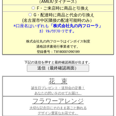
（AMEX/ダイナース）
F・ご来店時に商品と引換え
G・配達時に商品と代金の引換え
(名古屋市中区隣接の配達可能時のみ）
※口座名はいずれも
「株式会社丸の内フローラ」
ｶ）ﾏﾙﾉｳﾁﾌﾛｰﾗです。
株式会社丸の内フローラはインボイス制度
適格請求書発行事業者です。
登録番号：T8180001090189
下記の送信を押すと最終確認画面が出ます。
花 束
誕生日プレゼント・送別会の定番！
あなたの想いをのせてお届け。
フラワーアレンジ
大切な記念日にそのまま器ごと飾れる
デザイン豊富なお花です。