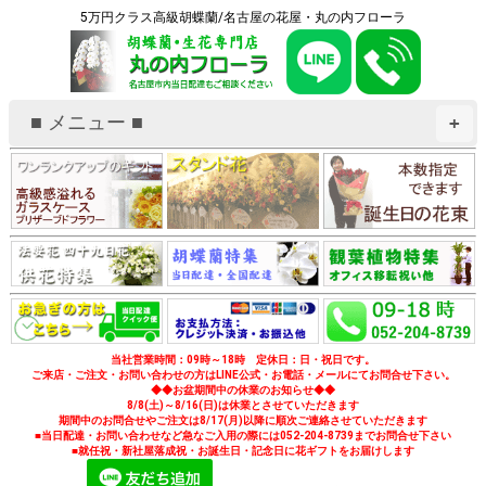
5万円クラス高級胡蝶蘭/名古屋の花屋・丸の内フローラ
■ メニュー ■
+
当社営業時間：09時～18時 定休日：日・祝日です。
ご来店・ご注文・お問い合わせの方はLINE公式・お電話・メールにてお問合せ下さい。
◆◆お盆期間中の休業のお知らせ◆◆
8/8(土)～8/16(日)は休業とさせていただきます
期間中のお問合せやご注文は8/17(月)以降に順次ご連絡させていただきます
■当日配達・お問い合わせなど急なご入用の際には052-204-8739までお問合せ下さい
■就任祝・新社屋落成祝・お誕生日・記念日に花ギフトをお届けします