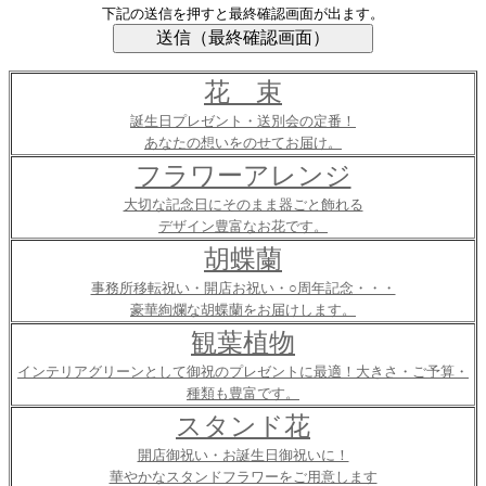
下記の送信を押すと最終確認画面が出ます。
花 束
誕生日プレゼント・送別会の定番！
あなたの想いをのせてお届け。
フラワーアレンジ
大切な記念日にそのまま器ごと飾れる
デザイン豊富なお花です。
胡蝶蘭
事務所移転祝い・開店お祝い・○周年記念・・・
豪華絢爛な胡蝶蘭をお届けします。
観葉植物
インテリアグリーンとして御祝のプレゼントに最適！大きさ・ご予算・
種類も豊富です。
スタンド花
開店御祝い・お誕生日御祝いに！
華やかなスタンドフラワーをご用意します