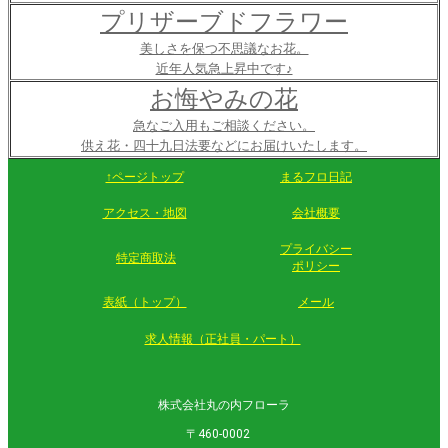
プリザーブドフラワー
美しさを保つ不思議なお花。
近年人気急上昇中です♪
お悔やみの花
急なご入用もご相談ください。
供え花・四十九日法要などにお届けいたします。
↑ページトップ
まるフロ日記
アクセス・地図
会社概要
プライバシー
特定商取法
ポリシー
表紙（トップ）
メール
求人情報（正社員・パート）
株式会社丸の内フローラ
〒460-0002