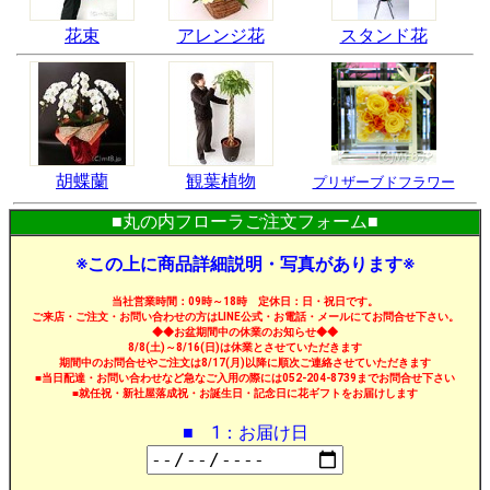
花束
アレンジ花
スタンド花
胡蝶蘭
観葉植物
プリザーブドフラワー
■丸の内フローラご注文フォーム■
※この上に商品詳細説明・写真があります※
当社営業時間：09時～18時 定休日：日・祝日です。
ご来店・ご注文・お問い合わせの方はLINE公式・お電話・メールにてお問合せ下さい。
◆◆お盆期間中の休業のお知らせ◆◆
8/8(土)～8/16(日)は休業とさせていただきます
期間中のお問合せやご注文は8/17(月)以降に順次ご連絡させていただきます
■当日配達・お問い合わせなど急なご入用の際には052-204-8739までお問合せ下さい
■就任祝・新社屋落成祝・お誕生日・記念日に花ギフトをお届けします
■ 1：お届け日