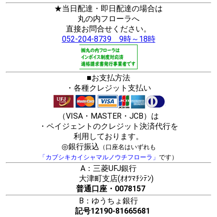
★当日配達・即日配達の場合は
丸の内フローラへ
直接お問合せください。
052-204-8739 9時～18時
■お支払方法
・各種クレジット支払い
（VISA・MASTER・JCB）は
・ペイジェントのクレジット決済代行を
利用しております。
◎銀行振込
（口座名はいずれも
「カブシキカイシャマルノウチフローラ」
です）
A：三菱UFJ銀行
大津町支店(ｵｵﾂﾏﾁｼﾃﾝ)
普通口座・0078157
B：ゆうちょ銀行
記号12190-81665681