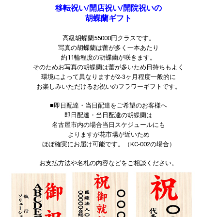
移転祝い/開店祝い/開院祝いの
胡蝶蘭ギフト
高級胡蝶蘭55000円クラスです。
写真の胡蝶蘭は蕾が多く一本あたり
約11輪程度の胡蝶蘭が咲きます。
そのためお写真の胡蝶蘭は蕾が多いため日持ちもよく
環境によって異なりますが2-3ヶ月程度一般的に
お楽しみいただけるお祝いのフラワーギフトです。
■即日配達・当日配達をご希望のお客様へ
即日配達・当日配達の胡蝶蘭は
名古屋市内の場合当日スケジュールにも
よりますが花市場が近いため
ほぼ確実にお届け可能です。（KC-002の場合）
お支払方法や名札の内容などをご相談ください。