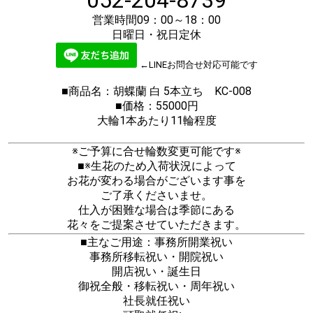
052-204-8739
営業時間09：00～18：00
日曜日・祝日定休
←LINEお問合せ対応可能です
■商品名：胡蝶蘭 白 5本立ち KC-008
■価格：55000円
大輪1本あたり11輪程度
※ご予算に合せ輪数変更可能です※
■※生花のため入荷状況によって
お花が変わる場合がございます事を
ご了承くださいませ。
仕入が困難な場合は季節にある
花々をご提案させていただきます。
■主なご用途：事務所開業祝い
事務所移転祝い・開院祝い
開店祝い・誕生日
御祝全般・移転祝い・周年祝い
社長就任祝い