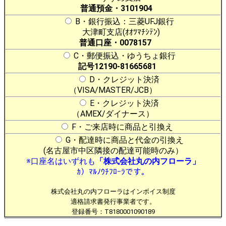
普通預金・3101904
B・銀行振込：三菱UFJ銀行
大津町支店(ｵｵﾂﾏﾁｼﾃﾝ)
普通口座・0078157
C・郵便振込・ゆうちょ銀行
記号12190-81665681
D・クレジット決済
（VISA/MASTER/JCB）
E・クレジット決済
（AMEX/ダイナース）
F・ご来店時に商品と引換え
G・配達時に商品と代金の引換え
(名古屋市中区隣接の配達可能時のみ）
※口座名はいずれも
「株式会社丸の内フローラ」
ｶ）ﾏﾙﾉｳﾁﾌﾛｰﾗです。
株式会社丸の内フローラはインボイス制度
適格請求書発行事業者です。
登録番号：T8180001090189