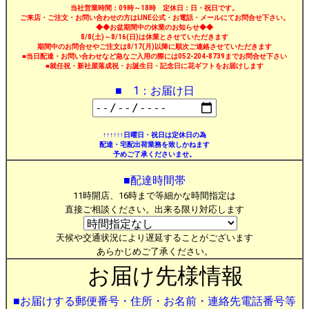
当社営業時間：09時～18時 定休日：日・祝日です。
ご来店・ご注文・お問い合わせの方はLINE公式・お電話・メールにてお問合せ下さい。
◆◆お盆期間中の休業のお知らせ◆◆
8/8(土)～8/16(日)は休業とさせていただきます
期間中のお問合せやご注文は8/17(月)以降に順次ご連絡させていただきます
■当日配達・お問い合わせなど急なご入用の際には052-204-8739までお問合せ下さい
■就任祝・新社屋落成祝・お誕生日・記念日に花ギフトをお届けします
■ 1：お届け日
↑↑↑↑↑↑日曜日・祝日は定休日の為
配達・宅配出荷業務を致しかねます
予めご了承くださいませ。
■配達時間帯
11時開店、16時まで等細かな時間指定は
直接ご相談ください。出来る限り対応します
天候や交通状況により遅延することがございます
あらかじめご了承ください。
お届け先様情報
■お届けする郵便番号・住所・お名前・連絡先電話番号等