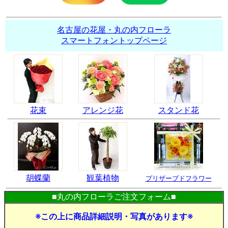
名古屋の花屋・丸の内フローラ
スマートフォントップページ
花束
アレンジ花
スタンド花
胡蝶蘭
観葉植物
プリザーブドフラワー
■丸の内フローラご注文フォーム■
※この上に商品詳細説明・写真があります※