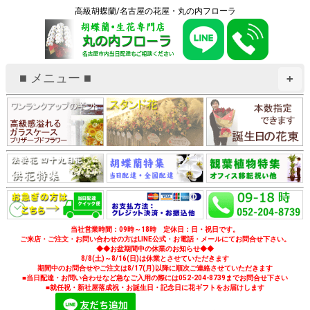
高級胡蝶蘭/名古屋の花屋・丸の内フローラ
■ メニュー ■
+
当社営業時間：09時～18時 定休日：日・祝日です。
ご来店・ご注文・お問い合わせの方はLINE公式・お電話・メールにてお問合せ下さい。
◆◆お盆期間中の休業のお知らせ◆◆
8/8(土)～8/16(日)は休業とさせていただきます
期間中のお問合せやご注文は8/17(月)以降に順次ご連絡させていただきます
■当日配達・お問い合わせなど急なご入用の際には052-204-8739までお問合せ下さい
■就任祝・新社屋落成祝・お誕生日・記念日に花ギフトをお届けします