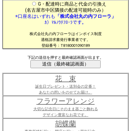
G・配達時に商品と代金の引換え
(名古屋市中区隣接の配達可能時のみ）
※口座名はいずれも
「株式会社丸の内フローラ」
ｶ）ﾏﾙﾉｳﾁﾌﾛｰﾗです。
株式会社丸の内フローラはインボイス制度
適格請求書発行事業者です。
登録番号：T8180001090189
下記の送信を押すと最終確認画面が出ます。
花 束
誕生日プレゼント・送別会の定番！
あなたの想いをのせてお届け。
フラワーアレンジ
大切な記念日にそのまま器ごと飾れる
デザイン豊富なお花です。
胡蝶蘭