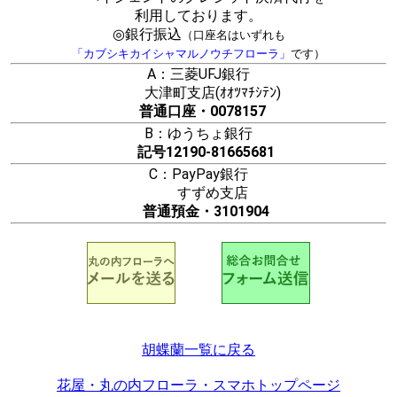
利用しております。
◎銀行振込
（口座名はいずれも
「カブシキカイシャマルノウチフローラ」
です）
A：三菱UFJ銀行
大津町支店(ｵｵﾂﾏﾁｼﾃﾝ)
普通口座・0078157
B：ゆうちょ銀行
記号12190-81665681
C：PayPay銀行
すずめ支店
普通預金・3101904
胡蝶蘭一覧に戻る
花屋・丸の内フローラ・スマホトップページ