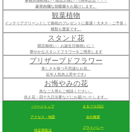
事務所移転祝い・開店お祝い・○周年記念・・・
豪華絢爛な胡蝶蘭をお届けします。
観葉植物
インテリアグリーンとして御祝のプレゼントに最適！大きさ・ご予算・
種類も豊富です。
スタンド花
開店御祝い・お誕生日御祝いに！
華やかなスタンドフラワーをご用意します
プリザーブドフラワー
美しさを保つ不思議なお花。
近年人気急上昇中です♪
お悔やみの花
急なご入用もご相談ください。
供え花・四十九日法要などにお届けいたします。
↑ページトップ
まるフロ日記
アクセス・地図
会社概要
プライバシー
特定商取法