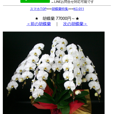
←LINEお問合せ対応可能です
スマホTOP
>>>
胡蝶蘭特集
>>>
KC-011
★ 胡蝶蘭 77000円～★
＜前の胡蝶蘭
｜
次の胡蝶蘭＞