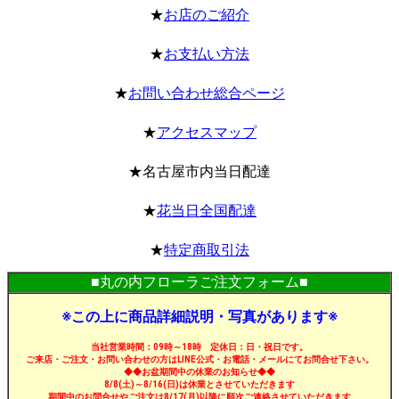
★
お店のご紹介
★
お支払い方法
★
お問い合わせ総合ページ
★
アクセスマップ
★名古屋市内当日配達
★
花当日全国配達
★
特定商取引法
■丸の内フローラご注文フォーム■
※この上に商品詳細説明・写真があります※
当社営業時間：09時～18時 定休日：日・祝日です。
ご来店・ご注文・お問い合わせの方はLINE公式・お電話・メールにてお問合せ下さい。
◆◆お盆期間中の休業のお知らせ◆◆
8/8(土)～8/16(日)は休業とさせていただきます
期間中のお問合せやご注文は8/17(月)以降に順次ご連絡させていただきます