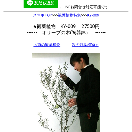
←LINEお問合せ対応可能です
スマホTOP
>>>
観葉植物特集
>>>
KY-009
★観葉植物 KY-009 27500円
------ オリーブの木(陶器鉢） ------
＜前の観葉植物
｜
次の観葉植物＞