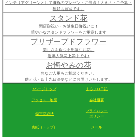
インテリアグリーンとして御祝のプレゼントに最適！大きさ・ご予算・
種類も豊富です。
スタンド花
開店御祝い・お誕生日御祝いに！
華やかなスタンドフラワーをご用意します
プリザーブドフラワー
美しさを保つ不思議なお花。
近年人気急上昇中です♪
お悔やみの花
急なご入用もご相談ください。
供え花・四十九日法要などにお届けいたします。
↑ページトップ
まるフロ日記
アクセス・地図
会社概要
プライバシー
特定商取法
ポリシー
表紙（トップ）
メール