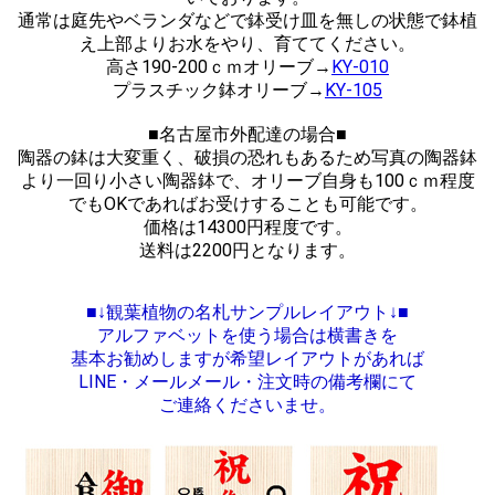
通常は庭先やベランダなどで鉢受け皿を無しの状態で鉢植
え上部よりお水をやり、育ててください。
高さ190-200ｃｍオリーブ→
KY-010
プラスチック鉢オリーブ→
KY-105
■名古屋市外配達の場合■
陶器の鉢は大変重く、破損の恐れもあるため写真の陶器鉢
より一回り小さい陶器鉢で、オリーブ自身も100ｃｍ程度
でもOKであればお受けすることも可能です。
価格は14300円程度です。
送料は2200円となります。
■↓観葉植物の名札サンプルレイアウト↓■
アルファベットを使う場合は横書きを
基本お勧めしますが希望レイアウトがあれば
LINE・メールメール・注文時の備考欄にて
ご連絡くださいませ。