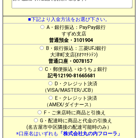
■下記より入金方法をお選び下さい。
A・銀行振込：PayPay銀行
すずめ支店
普通預金・3101904
B・銀行振込：三菱UFJ銀行
大津町支店(ｵｵﾂﾏﾁｼﾃﾝ)
普通口座・0078157
C・郵便振込・ゆうちょ銀行
記号12190-81665681
D・クレジット決済
（VISA/MASTER/JCB）
E・クレジット決済
（AMEX/ダイナース）
F・ご来店時に商品と引換え
G・配達時に商品と代金の引換え
(名古屋市中区隣接の配達可能時のみ）
※口座名はいずれも
「株式会社丸の内フローラ」