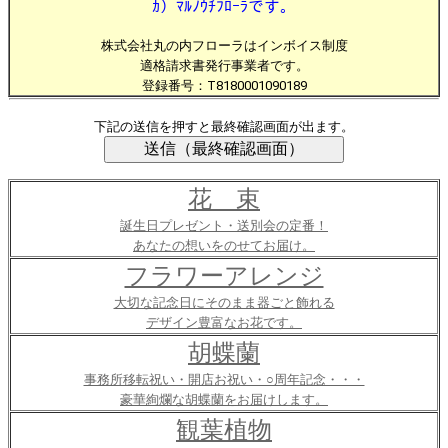
ｶ）ﾏﾙﾉｳﾁﾌﾛｰﾗです。
株式会社丸の内フローラはインボイス制度
適格請求書発行事業者です。
登録番号：T8180001090189
下記の送信を押すと最終確認画面が出ます。
花 束
誕生日プレゼント・送別会の定番！
あなたの想いをのせてお届け。
フラワーアレンジ
大切な記念日にそのまま器ごと飾れる
デザイン豊富なお花です。
胡蝶蘭
事務所移転祝い・開店お祝い・○周年記念・・・
豪華絢爛な胡蝶蘭をお届けします。
観葉植物