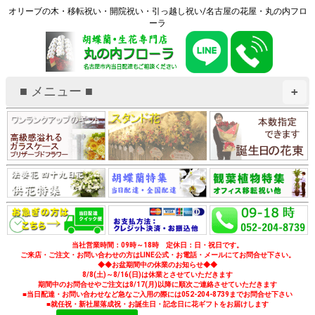
オリーブの木・移転祝い・開院祝い・引っ越し祝い/名古屋の花屋・丸の内フロ
ーラ
■ メニュー ■
+
当社営業時間：09時～18時 定休日：日・祝日です。
ご来店・ご注文・お問い合わせの方はLINE公式・お電話・メールにてお問合せ下さい。
◆◆お盆期間中の休業のお知らせ◆◆
8/8(土)～8/16(日)は休業とさせていただきます
期間中のお問合せやご注文は8/17(月)以降に順次ご連絡させていただきます
■当日配達・お問い合わせなど急なご入用の際には052-204-8739までお問合せ下さい
■就任祝・新社屋落成祝・お誕生日・記念日に花ギフトをお届けします