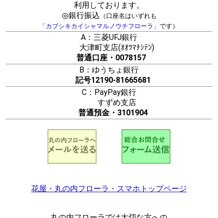
利用しております。
◎銀行振込
（口座名はいずれも
「カブシキカイシャマルノウチフローラ」
です）
A：三菱UFJ銀行
大津町支店(ｵｵﾂﾏﾁｼﾃﾝ)
普通口座・0078157
B：ゆうちょ銀行
記号12190-81665681
C：PayPay銀行
すずめ支店
普通預金・3101904
花屋・丸の内フローラ・スマホトップページ
丸の内フローラでは大切な方への