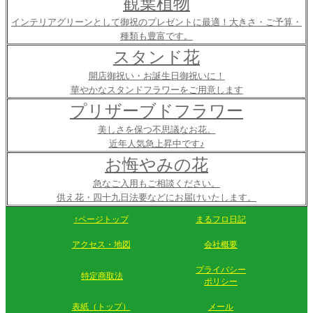
観葉植物
インテリアグリーンとして御祝のプレゼントに最適！大きさ・ご予算・
種類も豊富です。
スタンド花
開店御祝い・お誕生日御祝いに！
華やかなスタンドフラワーをご用意します
プリザーブドフラワー
美しさを保つ不思議なお花。
近年人気急上昇中です♪
お悔やみの花
急なご入用もご相談ください。
供え花・四十九日法要などにお届けいたします。
↑ページトップ
まるフロ日記
アクセス・地図
会社概要
プライバシー
特定商取法
ポリシー
表紙（トップ）
メール