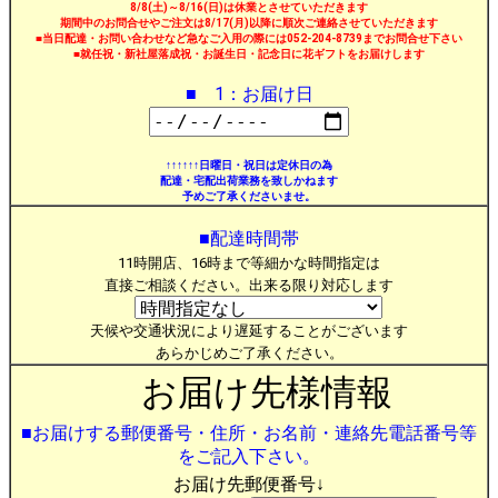
8/8(土)～8/16(日)は休業とさせていただきます
期間中のお問合せやご注文は8/17(月)以降に順次ご連絡させていただきます
■当日配達・お問い合わせなど急なご入用の際には052-204-8739までお問合せ下さい
■就任祝・新社屋落成祝・お誕生日・記念日に花ギフトをお届けします
■ 1：お届け日
↑↑↑↑↑↑日曜日・祝日は定休日の為
配達・宅配出荷業務を致しかねます
予めご了承くださいませ。
■配達時間帯
11時開店、16時まで等細かな時間指定は
直接ご相談ください。出来る限り対応します
天候や交通状況により遅延することがございます
あらかじめご了承ください。
お届け先様情報
■お届けする郵便番号・住所・お名前・連絡先電話番号等
をご記入下さい。
お届け先郵便番号↓