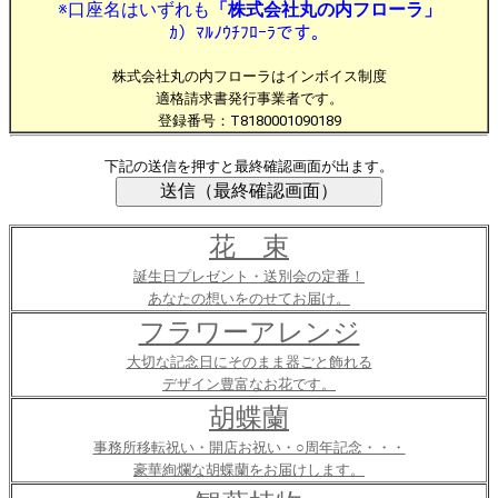
※口座名はいずれも
「株式会社丸の内フローラ」
ｶ）ﾏﾙﾉｳﾁﾌﾛｰﾗです。
株式会社丸の内フローラはインボイス制度
適格請求書発行事業者です。
登録番号：T8180001090189
下記の送信を押すと最終確認画面が出ます。
花 束
誕生日プレゼント・送別会の定番！
あなたの想いをのせてお届け。
フラワーアレンジ
大切な記念日にそのまま器ごと飾れる
デザイン豊富なお花です。
胡蝶蘭
事務所移転祝い・開店お祝い・○周年記念・・・
豪華絢爛な胡蝶蘭をお届けします。