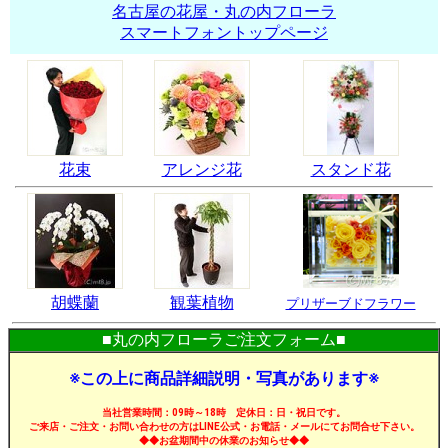
名古屋の花屋・丸の内フローラ
スマートフォントップページ
花束
アレンジ花
スタンド花
胡蝶蘭
観葉植物
プリザーブドフラワー
■丸の内フローラご注文フォーム■
※この上に商品詳細説明・写真があります※
当社営業時間：09時～18時 定休日：日・祝日です。
ご来店・ご注文・お問い合わせの方はLINE公式・お電話・メールにてお問合せ下さい。
◆◆お盆期間中の休業のお知らせ◆◆