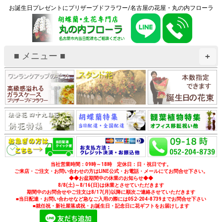
お誕生日プレゼントにプリザーブドフラワー/名古屋の花屋・丸の内フローラ
■ メニュー ■
+
当社営業時間：09時～18時 定休日：日・祝日です。
ご来店・ご注文・お問い合わせの方はLINE公式・お電話・メールにてお問合せ下さい。
◆◆お盆期間中の休業のお知らせ◆◆
8/8(土)～8/16(日)は休業とさせていただきます
期間中のお問合せやご注文は8/17(月)以降に順次ご連絡させていただきます
■当日配達・お問い合わせなど急なご入用の際には052-204-8739までお問合せ下さい
■就任祝・新社屋落成祝・お誕生日・記念日に花ギフトをお届けします