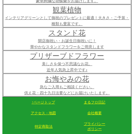
豪華絢爛な胡蝶蘭をお届けします。
観葉植物
インテリアグリーンとして御祝のプレゼントに最適！大きさ・ご予算・
種類も豊富です。
スタンド花
開店御祝い・お誕生日御祝いに！
華やかなスタンドフラワーをご用意します
プリザーブドフラワー
美しさを保つ不思議なお花。
近年人気急上昇中です♪
お悔やみの花
急なご入用もご相談ください。
供え花・四十九日法要などにお届けいたします。
↑ページトップ
まるフロ日記
アクセス・地図
会社概要
プライバシー
特定商取法
ポリシー