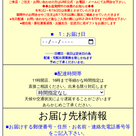
ご来店・ご注文・お問い合わせの方はLINE公式・お電話・メールにてお問合せ下さい。
◆◆お盆期間中の休業のお知らせ◆◆
8/8(土)～8/16(日)は休業とさせていただきます
期間中のお問合せやご注文は8/17(月)以降に順次ご連絡させていただきます
■当日配達・お問い合わせなど急なご入用の際には052-204-8739までお問合せ下さい
■就任祝・新社屋落成祝・お誕生日・記念日に花ギフトをお届けします
■ 1：お届け日
↑↑↑↑↑↑日曜日・祝日は定休日の為
配達・宅配出荷業務を致しかねます
予めご了承くださいませ。
■配達時間帯
11時開店、16時まで等細かな時間指定は
直接ご相談ください。出来る限り対応します
天候や交通状況により遅延することがございます
あらかじめご了承ください。
お届け先様情報
■お届けする郵便番号・住所・お名前・連絡先電話番号等
をご記入下さい。