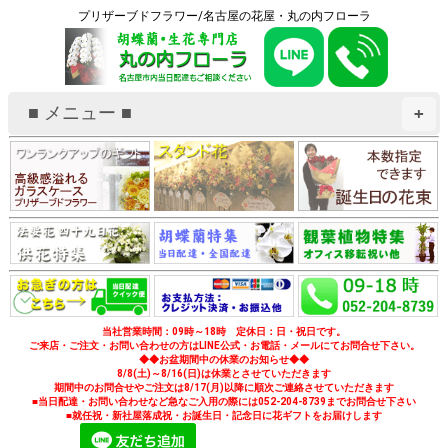
プリザーブドフラワー/名古屋の花屋・丸の内フローラ
■ メニュー ■
+
当社営業時間：09時～18時 定休日：日・祝日です。
ご来店・ご注文・お問い合わせの方はLINE公式・お電話・メールにてお問合せ下さい。
◆◆お盆期間中の休業のお知らせ◆◆
8/8(土)～8/16(日)は休業とさせていただきます
期間中のお問合せやご注文は8/17(月)以降に順次ご連絡させていただきます
■当日配達・お問い合わせなど急なご入用の際には052-204-8739までお問合せ下さい
■就任祝・新社屋落成祝・お誕生日・記念日に花ギフトをお届けします