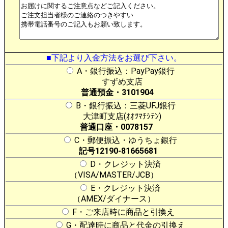
■下記より入金方法をお選び下さい。
A・銀行振込：PayPay銀行
すずめ支店
普通預金・3101904
B・銀行振込：三菱UFJ銀行
大津町支店(ｵｵﾂﾏﾁｼﾃﾝ)
普通口座・0078157
C・郵便振込・ゆうちょ銀行
記号12190-81665681
D・クレジット決済
（VISA/MASTER/JCB）
E・クレジット決済
（AMEX/ダイナース）
F・ご来店時に商品と引換え
G・配達時に商品と代金の引換え