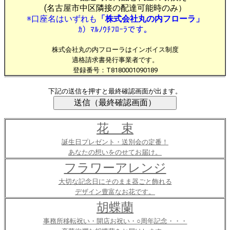
(名古屋市中区隣接の配達可能時のみ）
※口座名はいずれも
「株式会社丸の内フローラ」
ｶ）ﾏﾙﾉｳﾁﾌﾛｰﾗです。
株式会社丸の内フローラはインボイス制度
適格請求書発行事業者です。
登録番号：T8180001090189
下記の送信を押すと最終確認画面が出ます。
花 束
誕生日プレゼント・送別会の定番！
あなたの想いをのせてお届け。
フラワーアレンジ
大切な記念日にそのまま器ごと飾れる
デザイン豊富なお花です。
胡蝶蘭
事務所移転祝い・開店お祝い・○周年記念・・・