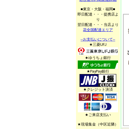
■東京・大阪・福岡■
即日配達・・・提携店よ
り
翌日配達・・・当店より
花全国配達エリア
--お支払いについて--
★三菱UFJ
★ゆうちょ銀行
★PayPay銀行
★クレジット決済
★ご来店支払い
★現場集金（中区近隣）