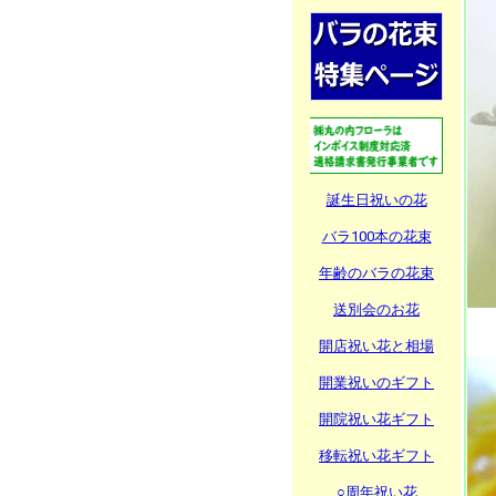
誕生日祝いの花
バラ100本の花束
年齢のバラの花束
送別会のお花
開店祝い花と相場
開業祝いのギフト
開院祝い花ギフト
移転祝い花ギフト
○周年祝い花