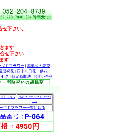
合せ下さい。
だきます
問合せ下さい
ます
ーブドフラワー
|
卒業式の花束
還暦祝花
|
四十九日花・供花
クセス
|
特定商取法
|
お問い合せ
ーブドフラワ
次のプリザーブドフラワ
ー>
ーブドフラワー一覧に戻る
P-064
4950円