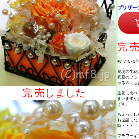
プリザー
完 
■ただいま
夏場の生花
真夏のフラ
ゃる方にも
完 売しました
生花に比べ
まいますが
です。
ちょっとし
お世話にな
時・・・
フラワーギ