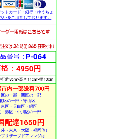
ジットカード・銀行・ゆうちょ
払いをご用意しております。
P-064
4950円
約8cm×高さ11cm×幅10cm
市内一部送料700円
村区の一部・西区の一部
北区の一部・守山区
名東区・天白区・緑区
区・港区・中川区の一部
国配達1650円
市外（東京・大阪・福岡他）
なプリザーブドアレンジは