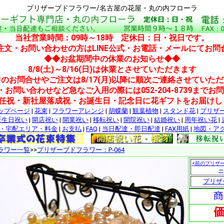
プリザーブドフラワー/名古屋の花屋・丸の内フローラ
当社営業時間：09時～18時 定休日：日・祝日です。
注文・お問い合わせの方はLINE公式・お電話・メールにてお問
◆◆お盆期間中の休業のお知らせ◆◆
8/8(土)～8/16(日)は休業とさせていただきます
のお問合せやご注文は8/17(月)以降に順次ご連絡させていた
・お問い合わせなど急なご入用の際には052-204-8739までお
就任祝・新社屋落成祝・お誕生日・記念日に花ギフトをお届けし
ップページ
|
花束
|
フラワーアレンジ
|
胡蝶蘭
|
観葉植物
|
スタンド花
|
プリザ
誕生日祝い
|
開店祝い
|
開業祝い
|
移転祝い
|
開院祝い
|
結婚祝い
|
周年祝い花
|
・宅配エリア・料金
|
お支払
|
FAQ
|
当日配達・即日配達
|
FAX用紙
|
地図・ア
ラワー一覧
>>
プリザーブドフラワー：P-064
<前のプリザ
ー
プリザ