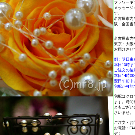
フラワーギ
メッセージ
す。
名古屋市内
阪・全国当
名古屋市内
東京・大阪
お届けさせ
例：明日東
本日13時
ご注文の後
本日14時
翌日午前中
宅配が可能
宅配はクロ
ます。時間
ともござい
さいませ。
ご注文・お
お電話・F
ぞ！