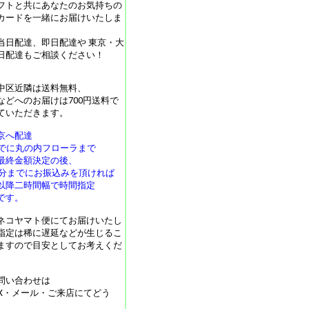
フトと共にあなたのお気持ちの
カードを一緒にお届けいたしま
当日配達、即日配達や 東京・大
日配達もご相談ください！
中区近隣は送料無料、
などへのお届けは700円送料で
ていただきます。
京へ配達
までに丸の内フローラまで
最終金額決定の後、
30分までにお振込みを頂ければ
以降二時間幅で時間指定
です。
ネコヤマト便にてお届けいたし
指定は稀に遅延などが生じるこ
ますので目安としてお考えくだ
問い合わせは
AX・メール・ご来店にてどう