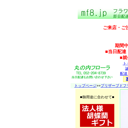
ご来店・ご
期間中
■当日配達
■
ト
配達
トップページ
>>
プリザーブドフ
■御用途に合わせて■