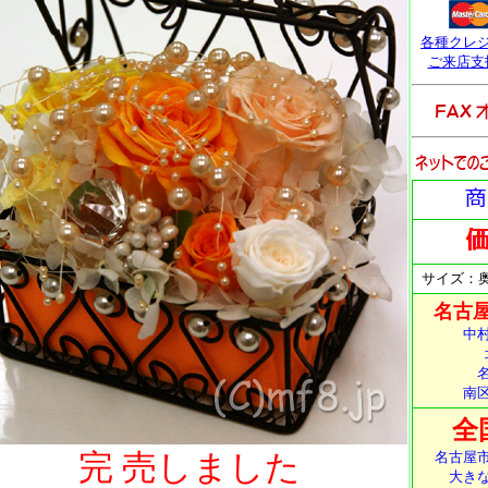
各種クレ
ご来店支
サイズ：奥行
名古屋
中
南
全
完 売しました
名古屋
大き