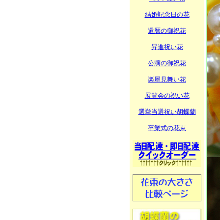
結婚記念日の花
還暦の御祝花
昇進祝い花
公演の御祝花
楽屋見舞い花
展覧会の祝い花
選挙当選祝い胡蝶蘭
卒業式の花束