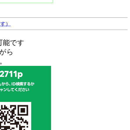
ます）
可能です
がら
。