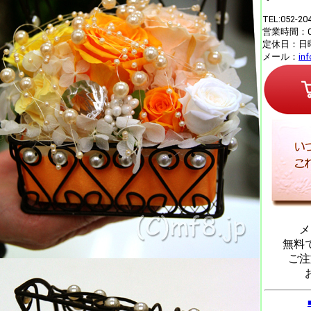
TEL:052-20
営業時間：09
定休日：日
メール：
in
メ
無料
ご注