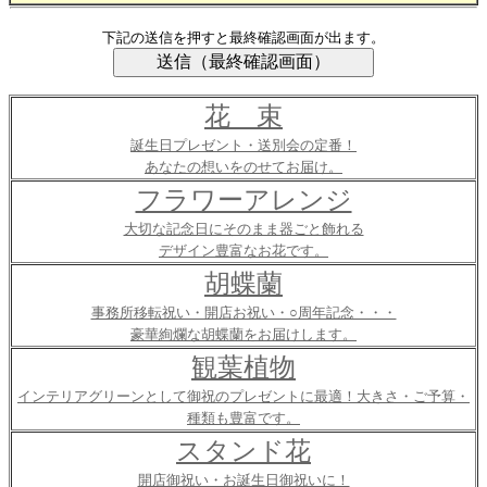
下記の送信を押すと最終確認画面が出ます。
花 束
誕生日プレゼント・送別会の定番！
あなたの想いをのせてお届け。
フラワーアレンジ
大切な記念日にそのまま器ごと飾れる
デザイン豊富なお花です。
胡蝶蘭
事務所移転祝い・開店お祝い・○周年記念・・・
豪華絢爛な胡蝶蘭をお届けします。
観葉植物
インテリアグリーンとして御祝のプレゼントに最適！大きさ・ご予算・
種類も豊富です。
スタンド花
開店御祝い・お誕生日御祝いに！