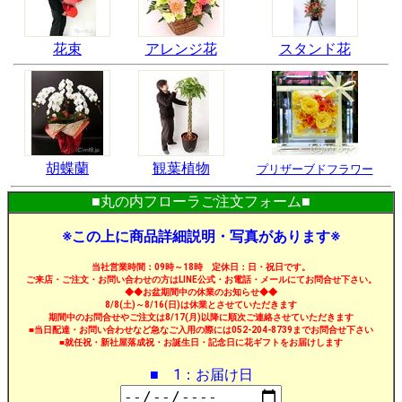
花束
アレンジ花
スタンド花
胡蝶蘭
観葉植物
プリザーブドフラワー
■丸の内フローラご注文フォーム■
※この上に商品詳細説明・写真があります※
当社営業時間：09時～18時 定休日：日・祝日です。
ご来店・ご注文・お問い合わせの方はLINE公式・お電話・メールにてお問合せ下さい。
◆◆お盆期間中の休業のお知らせ◆◆
8/8(土)～8/16(日)は休業とさせていただきます
期間中のお問合せやご注文は8/17(月)以降に順次ご連絡させていただきます
■当日配達・お問い合わせなど急なご入用の際には052-204-8739までお問合せ下さい
■就任祝・新社屋落成祝・お誕生日・記念日に花ギフトをお届けします
■ 1：お届け日