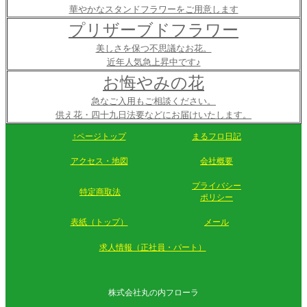
華やかなスタンドフラワーをご用意します
プリザーブドフラワー
美しさを保つ不思議なお花。
近年人気急上昇中です♪
お悔やみの花
急なご入用もご相談ください。
供え花・四十九日法要などにお届けいたします。
↑ページトップ
まるフロ日記
アクセス・地図
会社概要
プライバシー
特定商取法
ポリシー
表紙（トップ）
メール
求人情報（正社員・パート）
株式会社丸の内フローラ