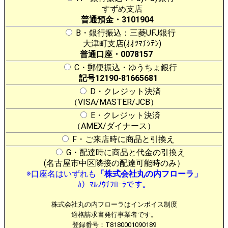
すずめ支店
普通預金・3101904
B・銀行振込：三菱UFJ銀行
大津町支店(ｵｵﾂﾏﾁｼﾃﾝ)
普通口座・0078157
C・郵便振込・ゆうちょ銀行
記号12190-81665681
D・クレジット決済
（VISA/MASTER/JCB）
E・クレジット決済
（AMEX/ダイナース）
F・ご来店時に商品と引換え
G・配達時に商品と代金の引換え
(名古屋市中区隣接の配達可能時のみ）
※口座名はいずれも
「株式会社丸の内フローラ」
ｶ）ﾏﾙﾉｳﾁﾌﾛｰﾗです。
株式会社丸の内フローラはインボイス制度
適格請求書発行事業者です。
登録番号：T8180001090189