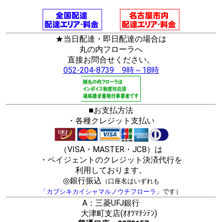
★当日配達・即日配達の場合は
丸の内フローラへ
直接お問合せください。
052-204-8739 9時～18時
■お支払方法
・各種クレジット支払い
（VISA・MASTER・JCB）は
・ペイジェントのクレジット決済代行を
利用しております。
◎銀行振込
（口座名はいずれも
「カブシキカイシャマルノウチフローラ」
です）
A：三菱UFJ銀行
大津町支店(ｵｵﾂﾏﾁｼﾃﾝ)