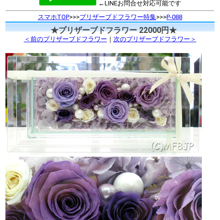
←LINEお問合せ対応可能です
スマホTOP
>>>
プリザーブドフラワー特集
>>>
P-088
★プリザーブドフラワー 22000円★
＜前のプリザーブドフラワー
｜
次のプリザーブドフラワー＞