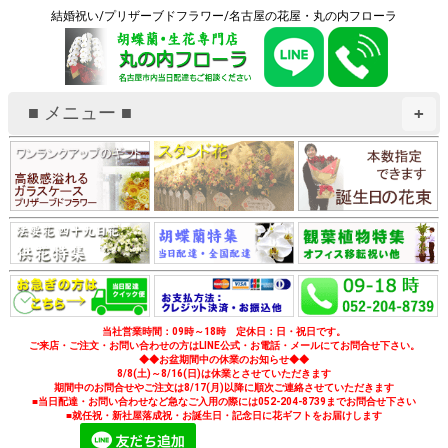
結婚祝い/プリザーブドフラワー/名古屋の花屋・丸の内フローラ
■ メニュー ■
+
当社営業時間：09時～18時 定休日：日・祝日です。
ご来店・ご注文・お問い合わせの方はLINE公式・お電話・メールにてお問合せ下さい。
◆◆お盆期間中の休業のお知らせ◆◆
8/8(土)～8/16(日)は休業とさせていただきます
期間中のお問合せやご注文は8/17(月)以降に順次ご連絡させていただきます
■当日配達・お問い合わせなど急なご入用の際には052-204-8739までお問合せ下さい
■就任祝・新社屋落成祝・お誕生日・記念日に花ギフトをお届けします