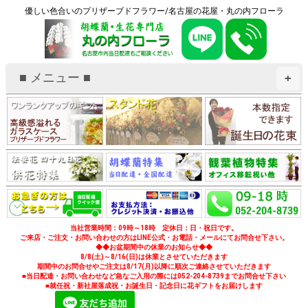
優しい色合いのプリザーブドフラワー/名古屋の花屋・丸の内フローラ
■ メニュー ■
+
当社営業時間：09時～18時 定休日：日・祝日です。
ご来店・ご注文・お問い合わせの方はLINE公式・お電話・メールにてお問合せ下さい。
◆◆お盆期間中の休業のお知らせ◆◆
8/8(土)～8/16(日)は休業とさせていただきます
期間中のお問合せやご注文は8/17(月)以降に順次ご連絡させていただきます
■当日配達・お問い合わせなど急なご入用の際には052-204-8739までお問合せ下さい
■就任祝・新社屋落成祝・お誕生日・記念日に花ギフトをお届けします