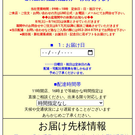
当社営業時間：09時～18時 定休日：日・祝日です。
ご来店・ご注文・お問い合わせの方はLINE公式・お電話・メールにてお問合せ下さい。
◆◆お盆期間中の休業のお知らせ◆◆
8/8(土)～8/16(日)は休業とさせていただきます
期間中のお問合せやご注文は8/17(月)以降に順次ご連絡させていただきます
■当日配達・お問い合わせなど急なご入用の際には052-204-8739までお問合せ下さい
■就任祝・新社屋落成祝・お誕生日・記念日に花ギフトをお届けします
■ 1：お届け日
↑↑↑↑↑↑日曜日・祝日は定休日の為
配達・宅配出荷業務を致しかねます
予めご了承くださいませ。
■配達時間帯
11時開店、16時まで等細かな時間指定は
直接ご相談ください。出来る限り対応します
天候や交通状況により遅延することがございます
あらかじめご了承ください。
お届け先様情報