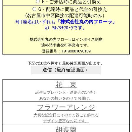
F・ご来店時に商品と引換え
G・配達時に商品と代金の引換え
(名古屋市中区隣接の配達可能時のみ）
※口座名はいずれも
「株式会社丸の内フローラ」
ｶ）ﾏﾙﾉｳﾁﾌﾛｰﾗです。
株式会社丸の内フローラはインボイス制度
適格請求書発行事業者です。
登録番号：T8180001090189
下記の送信を押すと最終確認画面が出ます。
花 束
誕生日プレゼント・送別会の定番！
あなたの想いをのせてお届け。
フラワーアレンジ
大切な記念日にそのまま器ごと飾れる
デザイン豊富なお花です。
胡蝶蘭