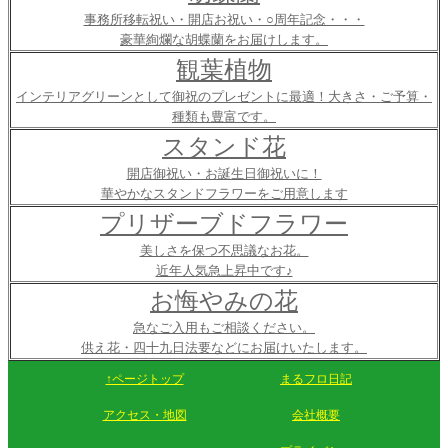
事務所移転祝い・開店お祝い・○周年記念・・・
豪華絢爛な胡蝶蘭をお届けします。
観葉植物
インテリアグリーンとして御祝のプレゼントに最適！大きさ・ご予算・
種類も豊富です。
スタンド花
開店御祝い・お誕生日御祝いに！
華やかなスタンドフラワーをご用意します
プリザーブドフラワー
美しさを保つ不思議なお花。
近年人気急上昇中です♪
お悔やみの花
急なご入用もご相談ください。
供え花・四十九日法要などにお届けいたします。
↑ページトップ
まるフロ日記
アクセス・地図
会社概要