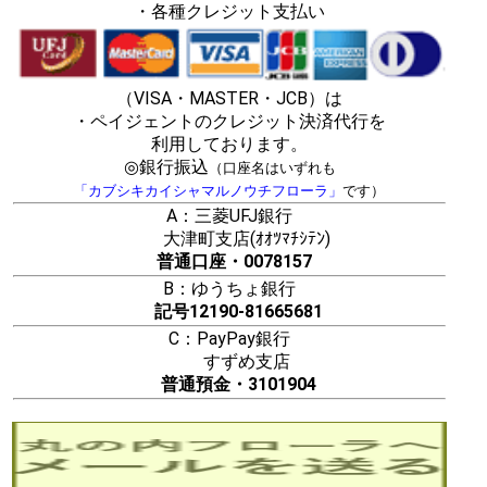
・各種クレジット支払い
（VISA・MASTER・JCB）は
・ペイジェントのクレジット決済代行を
利用しております。
◎銀行振込
（口座名はいずれも
「カブシキカイシャマルノウチフローラ」
です）
A：三菱UFJ銀行
大津町支店(ｵｵﾂﾏﾁｼﾃﾝ)
普通口座・0078157
B：ゆうちょ銀行
記号12190-81665681
C：PayPay銀行
すずめ支店
普通預金・3101904