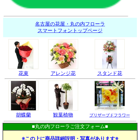
名古屋の花屋・丸の内フローラ
スマートフォントップページ
花束
アレンジ花
スタンド花
胡蝶蘭
観葉植物
プリザーブドフラワー
■丸の内フローラご注文フォーム■
※この上に商品詳細説明・写真があります※