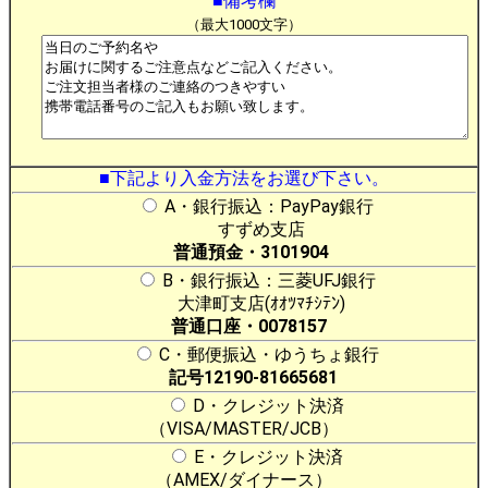
■備考欄
（最大1000文字）
■下記より入金方法をお選び下さい。
A・銀行振込：PayPay銀行
すずめ支店
普通預金・3101904
B・銀行振込：三菱UFJ銀行
大津町支店(ｵｵﾂﾏﾁｼﾃﾝ)
普通口座・0078157
C・郵便振込・ゆうちょ銀行
記号12190-81665681
D・クレジット決済
（VISA/MASTER/JCB）
E・クレジット決済
（AMEX/ダイナース）