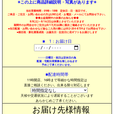
※この上に商品詳細説明・写真があります※
当社営業時間：09時～18時 定休日：日・祝日です。
ご来店・ご注文・お問い合わせの方はLINE公式・お電話・メールにてお問合せ下さい。
◆◆お盆期間中の休業のお知らせ◆◆
8/8(土)～8/16(日)は休業とさせていただきます
期間中のお問合せやご注文は8/17(月)以降に順次ご連絡させていただきます
■当日配達・お問い合わせなど急なご入用の際には052-204-8739までお問合せ下さい
■就任祝・新社屋落成祝・お誕生日・記念日に花ギフトをお届けします
■ 1：お届け日
↑↑↑↑↑↑日曜日・祝日は定休日の為
配達・宅配出荷業務を致しかねます
予めご了承くださいませ。
■配達時間帯
11時開店、16時まで等細かな時間指定は
直接ご相談ください。出来る限り対応します
天候や交通状況により遅延することがございます
あらかじめご了承ください。
お届け先様情報