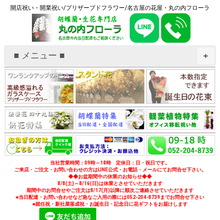
開店祝い・開業祝い/プリザーブドフラワー/名古屋の花屋・丸の内フローラ
■ メニュー ■
+
当社営業時間：09時～18時 定休日：日・祝日です。
ご来店・ご注文・お問い合わせの方はLINE公式・お電話・メールにてお問合せ下さい。
◆◆お盆期間中の休業のお知らせ◆◆
8/8(土)～8/16(日)は休業とさせていただきます
期間中のお問合せやご注文は8/17(月)以降に順次ご連絡させていただきます
■当日配達・お問い合わせなど急なご入用の際には052-204-8739までお問合せ下さい
■就任祝・新社屋落成祝・お誕生日・記念日に花ギフトをお届けします