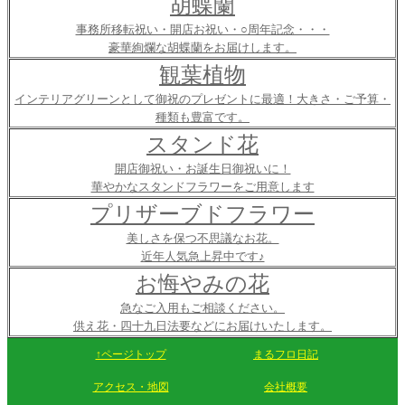
胡蝶蘭
事務所移転祝い・開店お祝い・○周年記念・・・
豪華絢爛な胡蝶蘭をお届けします。
観葉植物
インテリアグリーンとして御祝のプレゼントに最適！大きさ・ご予算・
種類も豊富です。
スタンド花
開店御祝い・お誕生日御祝いに！
華やかなスタンドフラワーをご用意します
プリザーブドフラワー
美しさを保つ不思議なお花。
近年人気急上昇中です♪
お悔やみの花
急なご入用もご相談ください。
供え花・四十九日法要などにお届けいたします。
↑ページトップ
まるフロ日記
アクセス・地図
会社概要