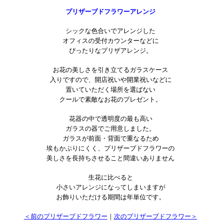
プリザーブドフラワーアレンジ
シックな色合いでアレンジした
オフィスの受付カウンターなどに
ぴったりなプリザアレンジ。
お花の美しさを引き立てるガラスケース
入りですので、開店祝いや開業祝いなどに
置いていただく場所を選ばない
クールで素敵なお花のプレゼント。
花器の中で透明度の最も高い
ガラスの器でご用意しました。
ガラスが前面・背面で重なるため
埃もかぶりにくく、プリザーブドフラワーの
美しさを長持ちさせること間違いありません
生花に比べると
小さいアレンジになってしまいますが
お飾りいただける期間は年単位です。
＜前のプリザーブドフラワー
｜
次のプリザーブドフラワー＞