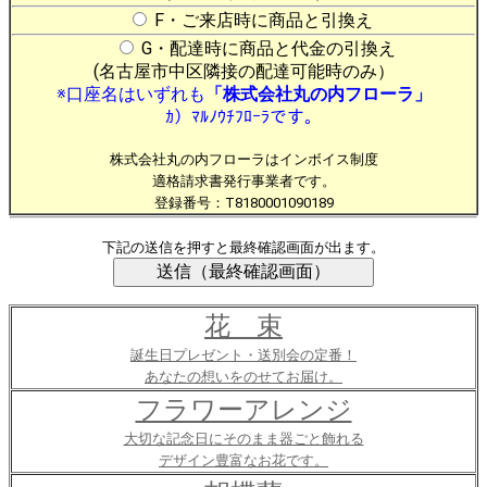
F・ご来店時に商品と引換え
G・配達時に商品と代金の引換え
(名古屋市中区隣接の配達可能時のみ）
※口座名はいずれも
「株式会社丸の内フローラ」
ｶ）ﾏﾙﾉｳﾁﾌﾛｰﾗです。
株式会社丸の内フローラはインボイス制度
適格請求書発行事業者です。
登録番号：T8180001090189
下記の送信を押すと最終確認画面が出ます。
花 束
誕生日プレゼント・送別会の定番！
あなたの想いをのせてお届け。
フラワーアレンジ
大切な記念日にそのまま器ごと飾れる
デザイン豊富なお花です。