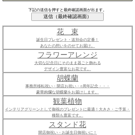
下記の送信を押すと最終確認画面が出ます。
花 束
誕生日プレゼント・送別会の定番！
あなたの想いをのせてお届け。
フラワーアレンジ
大切な記念日にそのまま器ごと飾れる
デザイン豊富なお花です。
胡蝶蘭
事務所移転祝い・開店お祝い・○周年記念・・・
豪華絢爛な胡蝶蘭をお届けします。
観葉植物
インテリアグリーンとして御祝のプレゼントに最適！大きさ・ご予算・
種類も豊富です。
スタンド花
開店御祝い・お誕生日御祝いに！