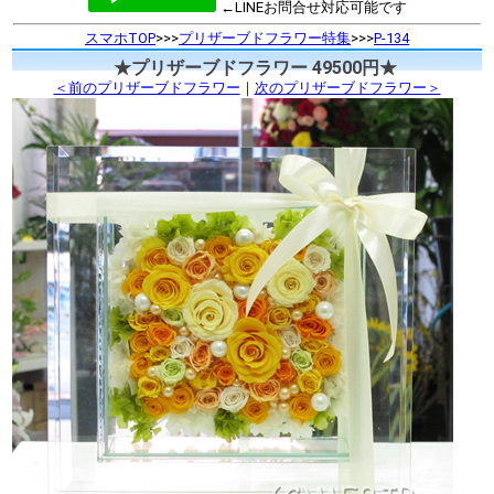
←LINEお問合せ対応可能です
スマホTOP
>>>
プリザーブドフラワー特集
>>>
P-134
★プリザーブドフラワー 49500円★
＜前のプリザーブドフラワー
｜
次のプリザーブドフラワー＞