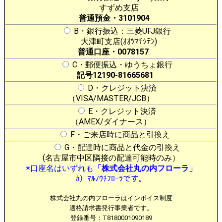
すずめ支店
普通預金・3101904
B・銀行振込：三菱UFJ銀行
大津町支店(ｵｵﾂﾏﾁｼﾃﾝ)
普通口座・0078157
C・郵便振込・ゆうちょ銀行
記号12190-81665681
D・クレジット決済
（VISA/MASTER/JCB）
E・クレジット決済
（AMEX/ダイナース）
F・ご来店時に商品と引換え
G・配達時に商品と代金の引換え
(名古屋市中区隣接の配達可能時のみ）
※口座名はいずれも
「株式会社丸の内フローラ」
ｶ）ﾏﾙﾉｳﾁﾌﾛｰﾗです。
株式会社丸の内フローラはインボイス制度
適格請求書発行事業者です。
登録番号：T8180001090189