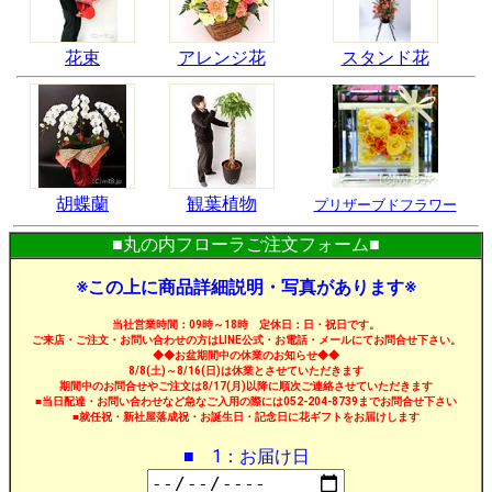
花束
アレンジ花
スタンド花
胡蝶蘭
観葉植物
プリザーブドフラワー
■丸の内フローラご注文フォーム■
※この上に商品詳細説明・写真があります※
当社営業時間：09時～18時 定休日：日・祝日です。
ご来店・ご注文・お問い合わせの方はLINE公式・お電話・メールにてお問合せ下さい。
◆◆お盆期間中の休業のお知らせ◆◆
8/8(土)～8/16(日)は休業とさせていただきます
期間中のお問合せやご注文は8/17(月)以降に順次ご連絡させていただきます
■当日配達・お問い合わせなど急なご入用の際には052-204-8739までお問合せ下さい
■就任祝・新社屋落成祝・お誕生日・記念日に花ギフトをお届けします
■ 1：お届け日