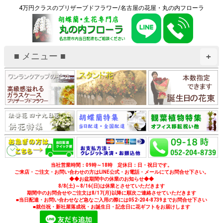
4万円クラスのプリザーブドフラワー/名古屋の花屋・丸の内フローラ
■ メニュー ■
+
当社営業時間：09時～18時 定休日：日・祝日です。
ご来店・ご注文・お問い合わせの方はLINE公式・お電話・メールにてお問合せ下さい。
◆◆お盆期間中の休業のお知らせ◆◆
8/8(土)～8/16(日)は休業とさせていただきます
期間中のお問合せやご注文は8/17(月)以降に順次ご連絡させていただきます
■当日配達・お問い合わせなど急なご入用の際には052-204-8739までお問合せ下さい
■就任祝・新社屋落成祝・お誕生日・記念日に花ギフトをお届けします