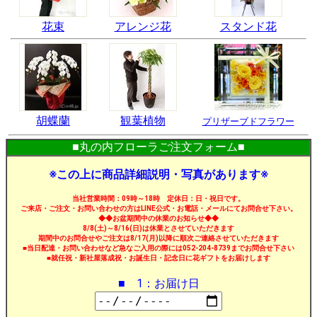
花束
アレンジ花
スタンド花
胡蝶蘭
観葉植物
プリザーブドフラワー
■丸の内フローラご注文フォーム■
※この上に商品詳細説明・写真があります※
当社営業時間：09時～18時 定休日：日・祝日です。
ご来店・ご注文・お問い合わせの方はLINE公式・お電話・メールにてお問合せ下さい。
◆◆お盆期間中の休業のお知らせ◆◆
8/8(土)～8/16(日)は休業とさせていただきます
期間中のお問合せやご注文は8/17(月)以降に順次ご連絡させていただきます
■当日配達・お問い合わせなど急なご入用の際には052-204-8739までお問合せ下さい
■就任祝・新社屋落成祝・お誕生日・記念日に花ギフトをお届けします
■ 1：お届け日