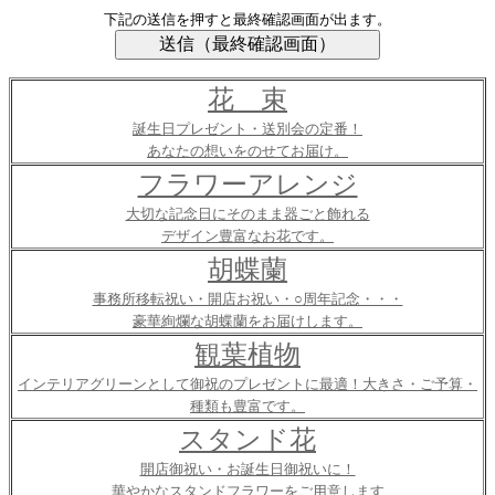
下記の送信を押すと最終確認画面が出ます。
花 束
誕生日プレゼント・送別会の定番！
あなたの想いをのせてお届け。
フラワーアレンジ
大切な記念日にそのまま器ごと飾れる
デザイン豊富なお花です。
胡蝶蘭
事務所移転祝い・開店お祝い・○周年記念・・・
豪華絢爛な胡蝶蘭をお届けします。
観葉植物
インテリアグリーンとして御祝のプレゼントに最適！大きさ・ご予算・
種類も豊富です。
スタンド花
開店御祝い・お誕生日御祝いに！
華やかなスタンドフラワーをご用意します