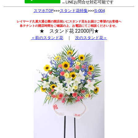
←LINEお問合せ対応可能です
スマホTOP
>>>
スタンド花特集
>>>
S-004
レイヤード久屋大通公園の開店祝いにスタンド花をお届けご希望のお客様へ
各テナントの開店時間をご確認の上、お電話にてご相談くださいませ。
★ スタンド花 22000円★
＜前のスタンド花
｜
次のスタンド花＞