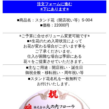
注文フォームに進む
※下にあります※
■商品名：スタンド花（開店祝い等）S-004
■価格：22000円
※ご予算に合せボリューム変更可能です※
■※生花のため入荷状況によって
お花が変わる場合がございます事を
ご了承くださいませ。
仕入が困難な場合は季節にある
花々をご提案させていただきます。
■主なご用途：開店祝い・誕生日
御祝全般・移転祝い・周年祝い等
■スタンド花名札を一枚無料で
お付けいたします。