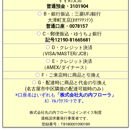
すずめ支店
普通預金・3101904
B・銀行振込：三菱UFJ銀行
大津町支店(ｵｵﾂﾏﾁｼﾃﾝ)
普通口座・0078157
C・郵便振込・ゆうちょ銀行
記号12190-81665681
D・クレジット決済
（VISA/MASTER/JCB）
E・クレジット決済
（AMEX/ダイナース）
F・ご来店時に商品と引換え
G・配達時に商品と代金の引換え
(名古屋市中区隣接の配達可能時のみ）
※口座名はいずれも
「株式会社丸の内フローラ」
ｶ）ﾏﾙﾉｳﾁﾌﾛｰﾗです。
株式会社丸の内フローラはインボイス制度
適格請求書発行事業者です。
登録番号：T8180001090189