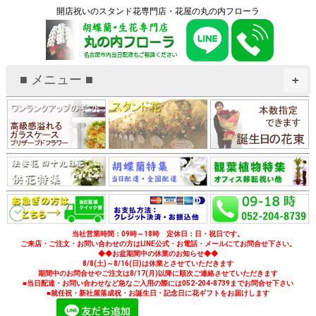
開店祝いのスタンド花専門店・花屋の丸の内フローラ
■ メニュー ■
+
当社営業時間：09時～18時 定休日：日・祝日です。
ご来店・ご注文・お問い合わせの方はLINE公式・お電話・メールにてお問合せ下さい。
◆◆お盆期間中の休業のお知らせ◆◆
8/8(土)～8/16(日)は休業とさせていただきます
期間中のお問合せやご注文は8/17(月)以降に順次ご連絡させていただきます
■当日配達・お問い合わせなど急なご入用の際には052-204-8739までお問合せ下さい
■就任祝・新社屋落成祝・お誕生日・記念日に花ギフトをお届けします