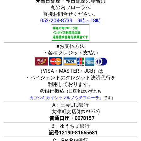
★当日配達・即日配達の場合は
丸の内フローラへ
直接お問合せください。
052-204-8739 9時～18時
■お支払方法
・各種クレジット支払い
（VISA・MASTER・JCB）は
・ペイジェントのクレジット決済代行を
利用しております。
◎銀行振込
（口座名はいずれも
「カブシキカイシャマルノウチフローラ」
です）
A：三菱UFJ銀行
大津町支店(ｵｵﾂﾏﾁｼﾃﾝ)
普通口座・0078157
B：ゆうちょ銀行
記号12190-81665681
C：PayPay銀行