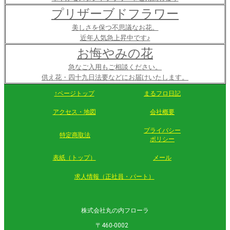
プリザーブドフラワー
美しさを保つ不思議なお花。
近年人気急上昇中です♪
お悔やみの花
急なご入用もご相談ください。
供え花・四十九日法要などにお届けいたします。
↑ページトップ
まるフロ日記
アクセス・地図
会社概要
プライバシー
特定商取法
ポリシー
表紙（トップ）
メール
求人情報（正社員・パート）
株式会社丸の内フローラ
〒460-0002