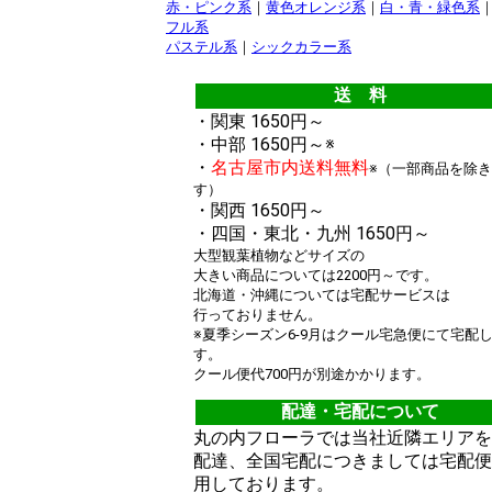
赤・ピンク系
｜
黄色オレンジ系
｜
白・青・緑色系
フル系
パステル系
｜
シックカラー系
送 料
・関東 1650円～
・中部 1650円～※
・
名古屋市内送料無料
※（一部商品を除
す）
・関西 1650円～
・四国・東北・九州 1650円～
大型観葉植物などサイズの
大きい商品については2200円～です。
北海道・沖縄については宅配サービスは
行っておりません。
※夏季シーズン6-9月はクール宅急便にて宅配
す。
クール便代700円が別途かかります。
配達・宅配について
丸の内フローラでは当社近隣エリアを
配達、全国宅配につきましては宅配便
用しております。