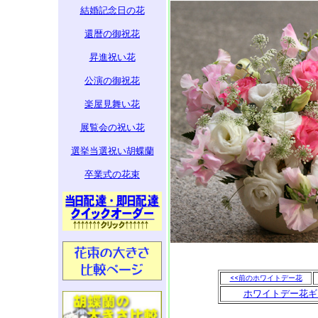
結婚記念日の花
還暦の御祝花
昇進祝い花
公演の御祝花
楽屋見舞い花
展覧会の祝い花
選挙当選祝い胡蝶蘭
卒業式の花束
<<前のホワイトデー花
ホワイトデー花ギ