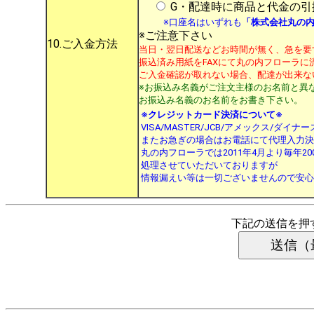
G・配達時に商品と代金の引
※口座名はいずれも
「株式会社丸の
※ご注意下さい
10.ご入金方法
当日・翌日配送などお時間が無く、急を要
振込済み用紙をFAXにて丸の内フローラに流し
ご入金確認が取れない場合、配達が出来な
※お振込み名義がご注文主様のお名前と異
お振込み名義のお名前をお書き下さい。
※クレジットカード決済について※
VISA/MASTER/JCB/アメックス/
またお急ぎの場合はお電話にて代理入力決
丸の内フローラでは2011年4月より毎年2
処理させていただいておりますが
情報漏えい等は一切ございませんので安心
下記の送信を押