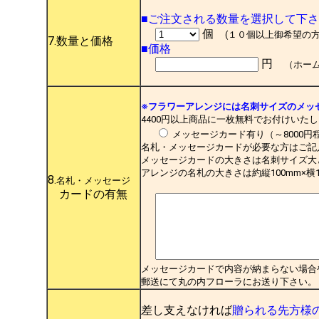
■ご注文される数量を選択して下
個
(１０個以上御希望の
7.数量と価格
■価格
円
（ホー
※フラワーアレンジには名刺サイズのメッ
4400円以上商品に一枚無料でお付けいた
メッセージカード有り（～8000
名札・メッセージカードが必要な方はご記
メッセージカードの大きさは名刺サイズ大
アレンジの名札の大きさは約縦100mm×横
8.
名札・メッセージ
カードの有無
メッセージカードで内容が納まらない場合
郵送にて丸の内フローラにお送り下さい。
差し支えなければ
贈られる先方様