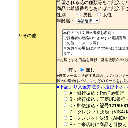
希望される花の種類等をご記入く
商品の希望番号もあればご記入下
性別：
男性
女性
年齢層：
9.その他
☆お届けする商品を撮影、発送後順次御依
有り
無し
※携帯メールに送信する場合、パソコンメ
転送の場合はパソコンなどのメールをお勧
■下記より入金方法をお選び下さ
A・銀行振込：PayPay銀
B・銀行振込：三菱UFJ銀行・大
C・郵便振込・
記号12190-81
D・クレジット決済（VISA/MA
E・クレジット決済（AMEX
F・ご来店時に商品と引換