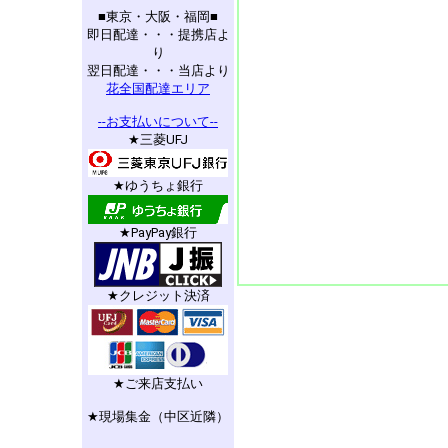
■東京・大阪・福岡■
即日配達・・・提携店よ
り
翌日配達・・・当店より
花全国配達エリア
--お支払いについて--
★三菱UFJ
★ゆうちょ銀行
★PayPay銀行
★クレジット決済
★ご来店支払い
★現場集金（中区近隣）