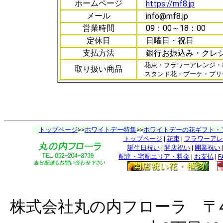
ホームページ
https://mf8.jp
メール
info@mf8.jp
営業時間
09：00～18：00
定休日
日曜日・祝日
支払方法
銀行お振込み・クレ
花束・フラワーアレンジ・
取り扱い商品
スタンド花・ブーケ・プリ
トップページ
>>
ホワイトデー特集
>>
ホワイトデーの花ギフト・フ
トップページ
|
花束
|
フラワーアレ
誕生日祝い
|
開店祝い
|
開業祝い
配達・宅配エリア・料金
|
お支払
|
F
株式会社丸の内フローラ 〒46