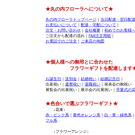
★丸の内フローラへについて★
丸の内フローラトップページ
｜
当日配達・翌日配
お支払いについて
｜
配達・宅配について
｜
注文・お問い合わせ
｜
会社概要
｜
初めてのお客様
ご注文から配達の流れ｜
FAX注文用紙
｜
お電話でのご注文
｜
ご来店の地図
★個人様への御用とに合わせた
フラワーギフトを配達します
お誕生日
｜
送別会
｜
結婚祝い
｜
結婚記念日
｜
出産祝い｜
還暦祝い
｜
退職祝い
｜発表会の御祝い
展覧会の出展祝い｜展示会の出展祝い｜
卒業式の
★色合いで選ぶフラワーギフト★
↓花束↓
赤・ピンク系
｜
黄色オレンジ系
｜
白・青・緑色系
フル系
↓フラワーアレンジ↓