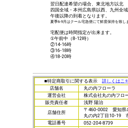
翌日配達希望の場合、東北地方以北
四国全域・本州広島県以西、九州全域
午後以降の到着となります。
夏季6-9月はクール宅急便にて鮮度保持を致し
宅配便は時間指定が出来ます。
①午前中（8-12時）
②14-16時
③16-18時
④18-20時
■特定商取引に関する表示
詳しくはこ
店舗名
丸の内フローラ
運営会社
株式会社丸の内フロ
販売責任者
浅野 陽治
〒460-0002 愛知
店舗住所
丸の内2丁目10-19 
電話番号
052-204-8739