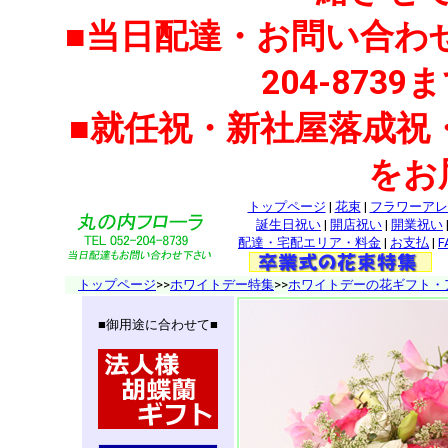
■当日配達・お問い合わせ
204-87
■就任祝・新社屋落成祝
をお
トップページ
|
花束
|
フラワーアレ
誕生日祝い
|
開店祝い
|
開業祝い
配達・宅配エリア・料金
|
お支払
|
F
トップページ
>>
ホワイトデー特集
>>
ホワイトデーの花ギフト・ア
■御用途に合わせて■