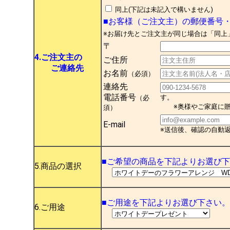
同上(下記は未記入で構いません)
■お客様（ご注文主）の郵便番号
※お届け先とご注文主が同じ場合は「同上
〒
4.ご注文主の
ご住所
ご連絡先
お名前
（必須）
連絡先
電話番号
す。
（必
※奥様やご家庭に贈
須）
E-mail
※送信後、確認の自動
■ご希望の商品を下記よりお選び
5.商品の選択
■ご用途を下記よりお選び下さい。
6.ご用途