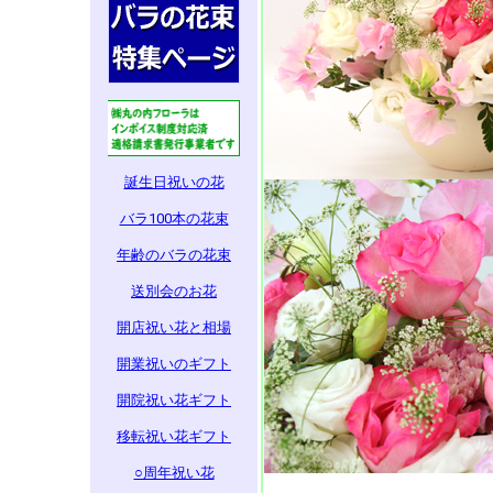
誕生日祝いの花
バラ100本の花束
年齢のバラの花束
送別会のお花
開店祝い花と相場
開業祝いのギフト
開院祝い花ギフト
移転祝い花ギフト
○周年祝い花