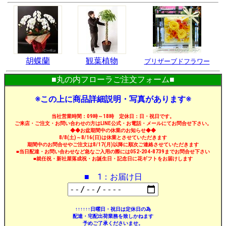
胡蝶蘭
観葉植物
プリザーブドフラワー
■丸の内フローラご注文フォーム■
※この上に商品詳細説明・写真があります※
当社営業時間：09時～18時 定休日：日・祝日です。
ご来店・ご注文・お問い合わせの方はLINE公式・お電話・メールにてお問合せ下さい。
◆◆お盆期間中の休業のお知らせ◆◆
8/8(土)～8/16(日)は休業とさせていただきます
期間中のお問合せやご注文は8/17(月)以降に順次ご連絡させていただきます
■当日配達・お問い合わせなど急なご入用の際には052-204-8739までお問合せ下さい
■就任祝・新社屋落成祝・お誕生日・記念日に花ギフトをお届けします
■ 1：お届け日
↑↑↑↑↑↑日曜日・祝日は定休日の為
配達・宅配出荷業務を致しかねます
予めご了承くださいませ。