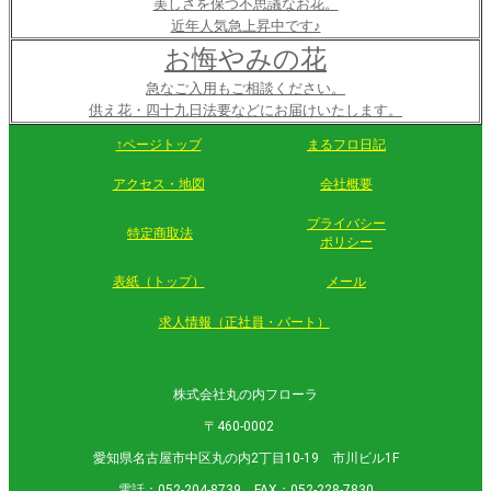
美しさを保つ不思議なお花。
近年人気急上昇中です♪
お悔やみの花
急なご入用もご相談ください。
供え花・四十九日法要などにお届けいたします。
↑ページトップ
まるフロ日記
アクセス・地図
会社概要
プライバシー
特定商取法
ポリシー
表紙（トップ）
メール
求人情報（正社員・パート）
株式会社丸の内フローラ
〒460-0002
愛知県名古屋市中区丸の内2丁目10-19 市川ビル1F
電話：052-204-8739 FAX：052-228-7830