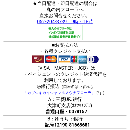
★当日配達・即日配達の場合は
丸の内フローラへ
直接お問合せください。
052-204-8739 9時～18時
■お支払方法
・各種クレジット支払い
（VISA・MASTER・JCB）は
・ペイジェントのクレジット決済代行を
利用しております。
◎銀行振込
（口座名はいずれも
「カブシキカイシャマルノウチフローラ」
です）
A：三菱UFJ銀行
大津町支店(ｵｵﾂﾏﾁｼﾃﾝ)
普通口座・0078157
B：ゆうちょ銀行
記号12190-81665681