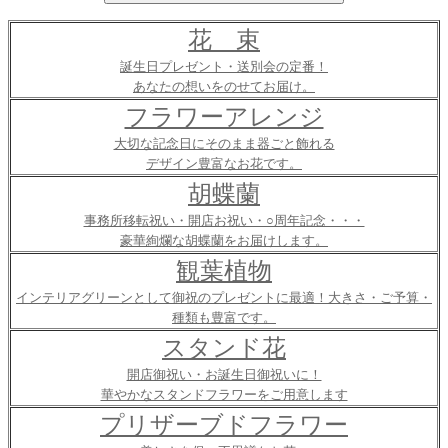
花 束
誕生日プレゼント・送別会の定番！
あなたの想いをのせてお届け。
フラワーアレンジ
大切な記念日にそのまま器ごと飾れる
デザイン豊富なお花です。
胡蝶蘭
事務所移転祝い・開店お祝い・○周年記念・・・
豪華絢爛な胡蝶蘭をお届けします。
観葉植物
インテリアグリーンとして御祝のプレゼントに最適！大きさ・ご予算・
種類も豊富です。
スタンド花
開店御祝い・お誕生日御祝いに！
華やかなスタンドフラワーをご用意します
プリザーブドフラワー