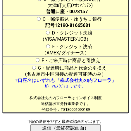
大津町支店(ｵｵﾂﾏﾁｼﾃﾝ)
普通口座・0078157
C・郵便振込・ゆうちょ銀行
記号12190-81665681
D・クレジット決済
（VISA/MASTER/JCB）
E・クレジット決済
（AMEX/ダイナース）
F・ご来店時に商品と引換え
G・配達時に商品と代金の引換え
(名古屋市中区隣接の配達可能時のみ）
※口座名はいずれも
「株式会社丸の内フローラ」
ｶ）ﾏﾙﾉｳﾁﾌﾛｰﾗです。
株式会社丸の内フローラはインボイス制度
適格請求書発行事業者です。
登録番号：T8180001090189
下記の送信を押すと最終確認画面が出ます。