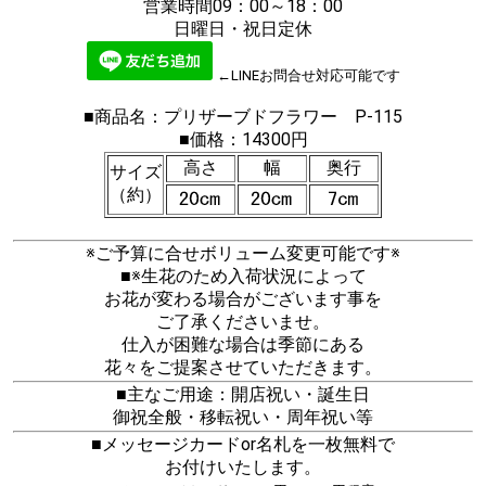
営業時間09：00～18：00
日曜日・祝日定休
←LINEお問合せ対応可能です
■商品名：プリザーブドフラワー P-115
■価格：14300円
高さ
幅
奥行
サイズ
（約）
※ご予算に合せボリューム変更可能です※
■※生花のため入荷状況によって
お花が変わる場合がございます事を
ご了承くださいませ。
仕入が困難な場合は季節にある
花々をご提案させていただきます。
■主なご用途：開店祝い・誕生日
御祝全般・移転祝い・周年祝い等
■メッセージカードor名札を一枚無料で
お付けいたします。