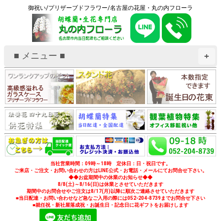
御祝い/プリザーブドフラワー/名古屋の花屋・丸の内フローラ
■ メニュー ■
+
当社営業時間：09時～18時 定休日：日・祝日です。
ご来店・ご注文・お問い合わせの方はLINE公式・お電話・メールにてお問合せ下さい。
◆◆お盆期間中の休業のお知らせ◆◆
8/8(土)～8/16(日)は休業とさせていただきます
期間中のお問合せやご注文は8/17(月)以降に順次ご連絡させていただきます
■当日配達・お問い合わせなど急なご入用の際には052-204-8739までお問合せ下さい
■就任祝・新社屋落成祝・お誕生日・記念日に花ギフトをお届けします