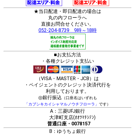
★当日配達・即日配達の場合は
丸の内フローラへ
直接お問合せください。
052-204-8739 9時～18時
■お支払方法
・各種クレジット支払い
（VISA・MASTER・JCB）は
・ペイジェントのクレジット決済代行を
利用しております。
◎銀行振込
（口座名はいずれも
「カブシキカイシャマルノウチフローラ」
です）
A：三菱UFJ銀行
大津町支店(ｵｵﾂﾏﾁｼﾃﾝ)
普通口座・0078157
B：ゆうちょ銀行