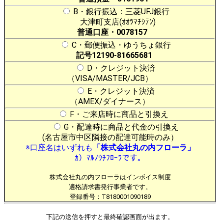
B・銀行振込：三菱UFJ銀行
大津町支店(ｵｵﾂﾏﾁｼﾃﾝ)
普通口座・0078157
C・郵便振込・ゆうちょ銀行
記号12190-81665681
D・クレジット決済
（VISA/MASTER/JCB）
E・クレジット決済
（AMEX/ダイナース）
F・ご来店時に商品と引換え
G・配達時に商品と代金の引換え
(名古屋市中区隣接の配達可能時のみ）
※口座名はいずれも
「株式会社丸の内フローラ」
ｶ）ﾏﾙﾉｳﾁﾌﾛｰﾗです。
株式会社丸の内フローラはインボイス制度
適格請求書発行事業者です。
登録番号：T8180001090189
下記の送信を押すと最終確認画面が出ます。