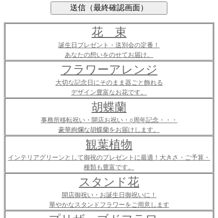
花 束
誕生日プレゼント・送別会の定番！
あなたの想いをのせてお届け。
フラワーアレンジ
大切な記念日にそのまま器ごと飾れる
デザイン豊富なお花です。
胡蝶蘭
事務所移転祝い・開店お祝い・○周年記念・・・
豪華絢爛な胡蝶蘭をお届けします。
観葉植物
インテリアグリーンとして御祝のプレゼントに最適！大きさ・ご予算・
種類も豊富です。
スタンド花
開店御祝い・お誕生日御祝いに！
華やかなスタンドフラワーをご用意します