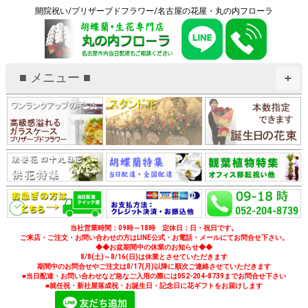
開院祝い/プリザーブドフラワー/名古屋の花屋・丸の内フローラ
■ メニュー ■
+
当社営業時間：09時～18時 定休日：日・祝日です。
ご来店・ご注文・お問い合わせの方はLINE公式・お電話・メールにてお問合せ下さい。
◆◆お盆期間中の休業のお知らせ◆◆
8/8(土)～8/16(日)は休業とさせていただきます
期間中のお問合せやご注文は8/17(月)以降に順次ご連絡させていただきます
■当日配達・お問い合わせなど急なご入用の際には052-204-8739までお問合せ下さい
■就任祝・新社屋落成祝・お誕生日・記念日に花ギフトをお届けします