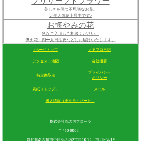
プリザーブドフラワー
美しさを保つ不思議なお花。
近年人気急上昇中です♪
お悔やみの花
急なご入用もご相談ください。
供え花・四十九日法要などにお届けいたします。
↑ページトップ
まるフロ日記
アクセス・地図
会社概要
プライバシー
特定商取法
ポリシー
表紙（トップ）
メール
求人情報（正社員・パート）
株式会社丸の内フローラ
〒460-0002
愛知県名古屋市中区丸の内2丁目10-19 市川ビル1F