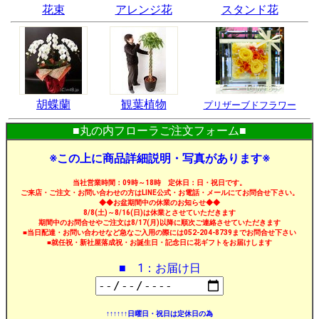
花束
アレンジ花
スタンド花
胡蝶蘭
観葉植物
プリザーブドフラワー
■丸の内フローラご注文フォーム■
※この上に商品詳細説明・写真があります※
当社営業時間：09時～18時 定休日：日・祝日です。
ご来店・ご注文・お問い合わせの方はLINE公式・お電話・メールにてお問合せ下さい。
◆◆お盆期間中の休業のお知らせ◆◆
8/8(土)～8/16(日)は休業とさせていただきます
期間中のお問合せやご注文は8/17(月)以降に順次ご連絡させていただきます
■当日配達・お問い合わせなど急なご入用の際には052-204-8739までお問合せ下さい
■就任祝・新社屋落成祝・お誕生日・記念日に花ギフトをお届けします
■ 1：お届け日
↑↑↑↑↑↑日曜日・祝日は定休日の為