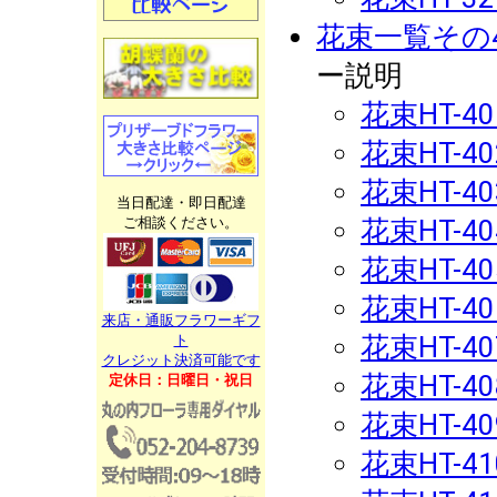
花束一覧その
ー説明
花束HT-40
花束HT-40
花束HT-40
当日配達・即日配達
ご相談ください。
花束HT-40
花束HT-40
花束HT-40
来店・通販フラワーギフ
花束HT-40
ト
クレジット決済可能です
花束HT-40
定休日：日曜日・祝日
花束HT-40
花束HT-41