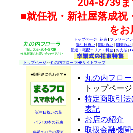
204-87
■就任祝・新社屋落成祝
をお
トップページ
|
花束
|
フラワーアレ
誕生日祝い
|
開店祝い
|
開業祝い
配達・宅配エリア・料金
|
お支払
|
F
トップページ
>>
丸の内フローラHPサイトマップ
■御用途に合わせて■
丸の内フロー
トップページ
特定商取引法
表記
誕生日祝いの花
お店の紹介
バラ100本の花束
取扱金融機関
年齢のバラの花束