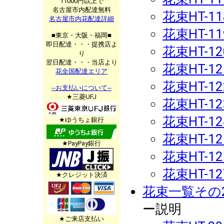
11000円以上で
名古屋市内配達無料
花束HT-11
名古屋市内花配達詳細
花束HT-11
■東京・大阪・福岡■
即日配達・・・提携店よ
花束HT-12
り
翌日配達・・・当店より
花束HT-12
花全国配達エリア
花束HT-12
--お支払いについて--
★三菱UFJ
花束HT-12
花束HT-12
★ゆうちょ銀行
花束HT-12
★PayPay銀行
花束HT-12
花束HT-12
★クレジット決済
花束一覧その
ー説明
★ご来店支払い