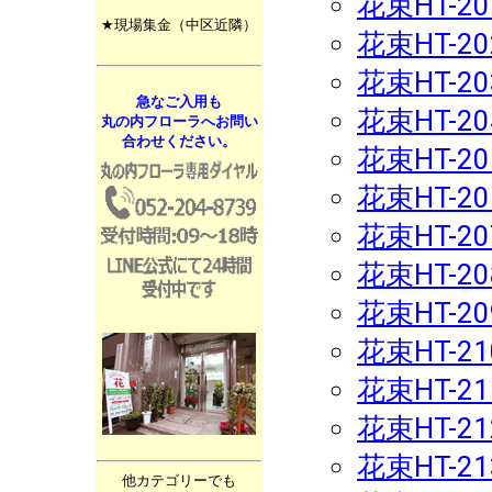
花束HT-20
★現場集金（中区近隣）
花束HT-20
花束HT-20
急なご入用も
花束HT-20
丸の内フローラへお問い
合わせください。
花束HT-20
花束HT-20
花束HT-20
花束HT-20
花束HT-20
花束HT-21
花束HT-21
花束HT-21
花束HT-21
他カテゴリーでも