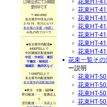
花束HT-41
花束HT-41
〒460-0002
花束HT-41
名古屋市中区丸の内
2-10-19 市川ビル1Ｆ
花束HT-41
名古屋の花屋（地図）
㈱丸の内フローラ
花束HT-41
花束HT-41
■名古屋市内配達■
4400円以上で
花束HT-41
中区隣接区配達無料
中区・中村区・東区
花束一覧その
千種区・昭和区・
瑞穂区・熱田区など
ー説明
11000円以上で
花束HT-50
名古屋市内配達無料
名古屋市内花配達詳細
花束HT-50
■東京・大阪・福岡■
花束HT-50
即日配達・・・提携店よ
り
花束HT-50
翌日配達・・・当店より