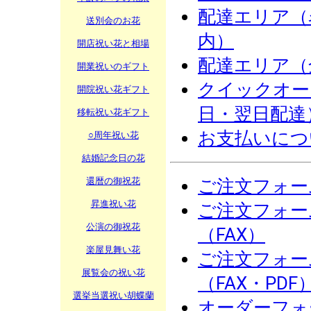
配達エリア（
送別会のお花
内）
開店祝い花と相場
配達エリア（
開業祝いのギフト
クイックオー
開院祝い花ギフト
日・翌日配達
移転祝い花ギフト
お支払いにつ
○周年祝い花
結婚記念日の花
還暦の御祝花
ご注文フォー
昇進祝い花
ご注文フォー
公演の御祝花
（FAX）
楽屋見舞い花
ご注文フォー
展覧会の祝い花
（FAX・PDF
選挙当選祝い胡蝶蘭
オーダーフォ