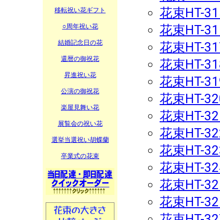
花束HT-31
移転祝い花ギフト
○周年祝い花
花束HT-31
結婚記念日の花
花束HT-31
還暦の御祝花
花束HT-31
昇進祝い花
花束HT-31
公演の御祝花
花束HT-32
楽屋見舞い花
花束HT-32
展覧会の祝い花
花束HT-32
選挙当選祝い胡蝶蘭
花束HT-32
卒業式の花束
花束HT-32
花束HT-32
花束HT-32
花束HT-32