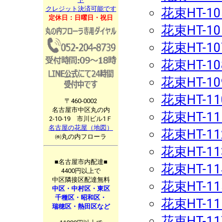
クレジット決済可能です
花束HT-10
定休日：日曜日・祝日
花束HT-10
花束HT-10
花束HT-10
花束HT-10
花束HT-11
〒460-0002
名古屋市中区丸の内
花束HT-11
2-10-19 市川ビル1Ｆ
名古屋の花屋（地図）
花束HT-11
㈱丸の内フローラ
花束HT-11
■名古屋市内配達■
花束HT-11
4400円以上で
中区隣接区配達無料
花束HT-11
中区・中村区・東区
千種区・昭和区・
花束HT-11
瑞穂区・熱田区など
花束HT-11