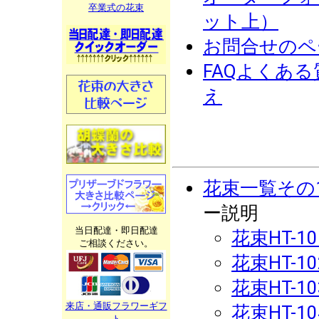
卒業式の花束
ット上）
お問合せのペ
FAQよくあ
え
花束一覧その
ー説明
当日配達・即日配達
花束HT-10
ご相談ください。
花束HT-10
花束HT-10
来店・通販フラワーギフ
花束HT-10
ト