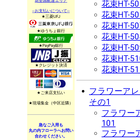
花全国配達エリア
花束HT-50
--お支払いについて--
花束HT-50
★三菱UFJ
花束HT-50
★ゆうちょ銀行
花束HT-50
花束HT-50
★PayPay銀行
花束HT-51
★クレジット決済
花束HT-51
フラワーアレ
★ご来店支払い
その1
★現場集金（中区近隣）
フラワーア
101
急なご入用も
丸の内フローラへお問い
フラワーア
合わせください。